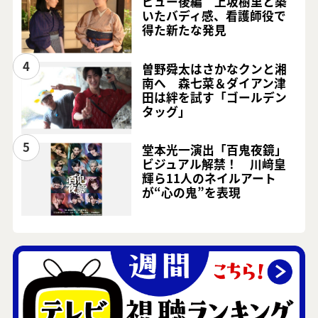
ビュー後編 上坂樹里と築
いたバディ感、看護師役で
得た新たな発見
4
曽野舜太はさかなクンと湘
南へ 森七菜＆ダイアン津
田は絆を試す「ゴールデン
タッグ」
5
堂本光一演出「百鬼夜鏡」
ビジュアル解禁！ 川﨑皇
輝ら11人のネイルアート
が“心の鬼”を表現