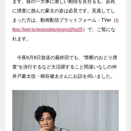
ます。妹の一大事に激しい動揺を見せるも、必死
に捜査に挑んだ豪太の姿は必見です。見逃してし
まった方は、動画配信プラットフォーム・TVer（
h
ttps://tver.jp/episodes/epgno2hs25
）で、ご覧にな
れます。
今夜6月8日放送の最終回でも、“禁断のおとり捜
査”を決行するなど大活躍すること間違いなしの仲
井戸豪太役・桐谷健太さんにお話を伺いました。