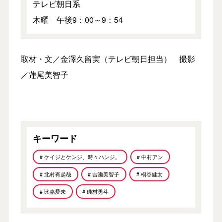
テレビ朝日系
木曜 午後9：00～9：54
取材・文／金澤久留実（テレビ朝日担当） 撮影
／蓮尾美智子
キーワード
# ケイジとケンジ、時々ハンジ。
# 中村アン
# 北村有起哉
# 吉瀬美智子
# 桐谷健太
# 比嘉愛未
# 磯村勇斗