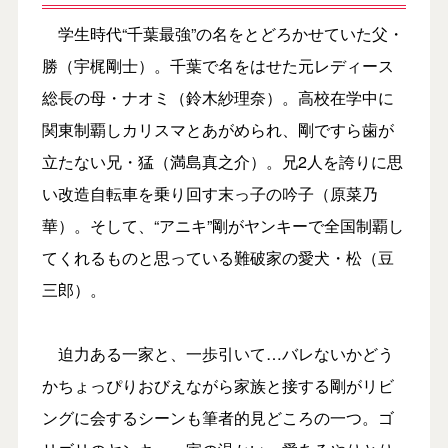
学生時代“千葉最強”の名をとどろかせていた父・
勝（宇梶剛士）。千葉で名をはせた元レディース
総長の母・ナオミ（鈴木紗理奈）。高校在学中に
関東制覇しカリスマとあがめられ、剛ですら歯が
立たない兄・猛（満島真之介）。兄2人を誇りに思
い改造自転車を乗り回す末っ子の吟子（原菜乃
華）。そして、“アニキ”剛がヤンキーで全国制覇し
てくれるものと思っている難破家の愛犬・松（豆
三郎）。
迫力ある一家と、一歩引いて…バレないかどう
かちょっぴりおびえながら家族と接する剛がリビ
ングに会するシーンも筆者的見どころの一つ。ゴ