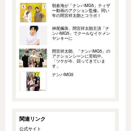
朝倉海が「ナンバMG5」ティザ
ー動画のアクション監修。同い
年の間宮祥太朗とコラボ！
神尾楓珠、間宮祥太朗主演「ナ
ンバMG5」でクールなイケメン
ヤンキーに
間宮祥太朗、「ナンバMG5」の
アクションシーンに苦戦中。
「ツケが今、回ってきていま
す」
ナンバMG5
関連リンク
公式サイト