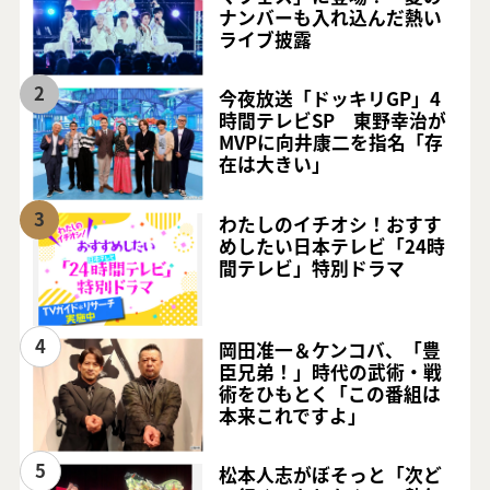
ナンバーも入れ込んだ熱い
ライブ披露
2
今夜放送「ドッキリGP」4
時間テレビSP 東野幸治が
MVPに向井康二を指名「存
在は大きい」
3
わたしのイチオシ！おすす
めしたい日本テレビ「24時
間テレビ」特別ドラマ
4
岡田准一＆ケンコバ、「豊
臣兄弟！」時代の武術・戦
術をひもとく「この番組は
本来これですよ」
5
松本人志がぼそっと「次ど