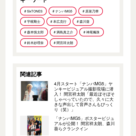
# SixTONES
# ナンバMG5
# 原菜乃華
# 宇梶剛士
# 本広克行
# 森川葵
# 森本慎太郎
# 満島真之介
# 神尾楓珠
# 鈴木紗理奈
# 間宮祥太朗
関連記事
4月スタート「ナンバMG5」ヤ
ンキービジュアル撮影現場に潜
入！ 間宮祥太朗「最近ぼそぼそ
しゃべっていたので、久々に大
きな声出して音声さんもびっく
り（笑）」
「ナンバMG5」ポスタービジュ
アルが公開！ 間宮祥太朗、森川
葵らクランクイン