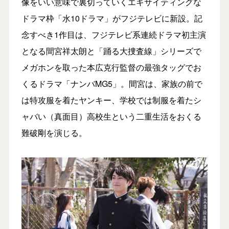
像をいい意味で裏切っていくエキサイティングな
ドラマ枠「水10ドラマ」がフジテレビに新設。記
念すべき1作目は、フジテレビ系連続ドラマ初主演
となる間宮祥太朗と「踊る大捜査線」シリーズで
メガホンを取った本広克行監督の最強タッグでお
くるドラマ「ナンバMG5」。間宮は、家族の前で
は特攻服を着たヤンキー、学校では制服を着たシ
ャバい（真面目）高校生という二重生活をおくる
難破剛を演じる。