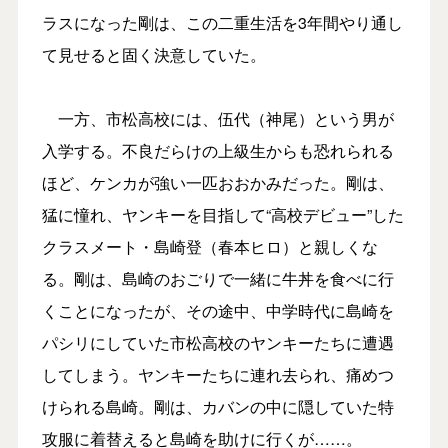
ラスになった剛は、この二重生活を3年間やり通し
て見せると固く決意していた。
一方、市松高校には、伍代（神尾）という男が
入学する。不良だらけの上級生からも恐れられる
ほど、ケンカが強い一匹おおかみだった。剛は、
猛に憧れ、ヤンキーを目指して“高校デビュー”した
クラスメート・島崎登（春本ヒロ）と親しくな
る。剛は、島崎のおごりで一緒に牛丼を食べに行
くことになったが、その途中、中学時代に島崎を
パシリにしていた市松高校のヤンキーたちに遭遇
してしまう。ヤンキーたちに連れ去られ、痛めつ
けられる島崎。剛は、カバンの中に隠していた特
攻服に着替えると島崎を助けに行くが……。