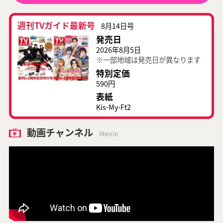
週刊TVガイド最新号
8月14日号
発売日
2026年8月5日
※一部地域は発売日が異なります
特別定価
590円
表紙
Kis-My-Ft2
動画チャンネル
Movie