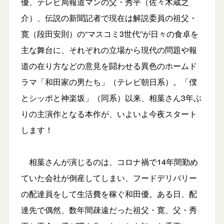
優、テレビ局報道マンの父・秀平（佐々木蔵之
介）、伝説の新聞記者で現在は解説委員の祖父・
寛（段田安則）の“マスコミ3世代”が日々の食卓を
主な舞台に、それぞれの立場から現代の問題や報
道の在り方などの意見を闘わせる異色のホームド
ラマ「和田家の男たち」（テレビ朝日系）。「僕
とシッポと神楽坂」（同系）以来、相葉さん3年ぶ
りの主演作となる本作が、いよいよ今夜スタート
します！
相葉さんが演じるのは、コロナ禍で14年間勤め
ていた会社が倒産してしまい、フードデリバリー
の配達員をして生活費を稼ぐ和田優。ある日、配
達先で偶然、数年間疎遠だった祖父・寛、父・秀