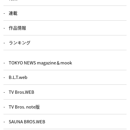
連載
作品情報
ランキング
TOKYO NEWS magazine＆mook
B.L.T.web
TV Bros.WEB
TV Bros. note版
SAUNA BROS.WEB