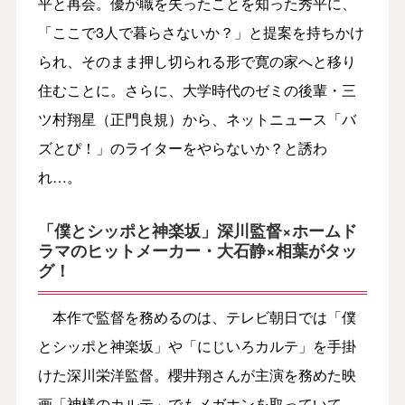
平と再会。優が職を失ったことを知った秀平に、
「ここで3人で暮らさないか？」と提案を持ちかけ
られ、そのまま押し切られる形で寛の家へと移り
住むことに。さらに、大学時代のゼミの後輩・三
ツ村翔星（正門良規）から、ネットニュース「バ
ズとぴ！」のライターをやらないか？と誘わ
れ…。
「僕とシッポと神楽坂」深川監督×ホームド
ラマのヒットメーカー・大石静×相葉がタッ
グ！
本作で監督を務めるのは、テレビ朝日では「僕
とシッポと神楽坂」や「にじいろカルテ」を手掛
けた深川栄洋監督。櫻井翔さんが主演を務めた映
画「神様のカルテ」でもメガホンを取っていて、