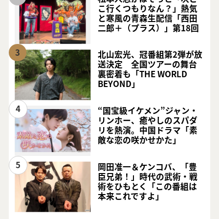
こ行くつもりなん？」熱気
と寒風の青森生配信「西田
二郎＋（プラス）」第18回
3
北山宏光、冠番組第2弾が放
送決定 全国ツアーの舞台
裏密着も「THE WORLD
BEYOND」
4
“国宝級イケメン”ジャン・
リンホー、癒やしのスパダ
リを熱演。中国ドラマ「素
敵な恋の咲かせかた」
5
岡田准一＆ケンコバ、「豊
臣兄弟！」時代の武術・戦
術をひもとく「この番組は
本来これですよ」