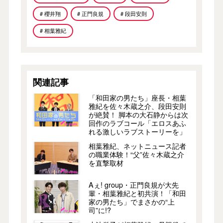
# 櫻井翔
# 正門良規
# 段田安則
# 相葉雅紀
関連記事
「和田家の男たち」座長・相葉
雅紀を佐々木蔵之介、段田安則
が絶賛！ 脚本の大石静からは次
回作のラブコール「エロスあふ
れる激しいラブストーリーを」
相葉雅紀、ネットニュース記者
の職業体験！“父”佐々木蔵之介
を直撃取材
Aぇ! group・正門良規が大先
輩・相葉雅紀と初共演！「和田
家の男たち」でまさかの“上
司”に!?