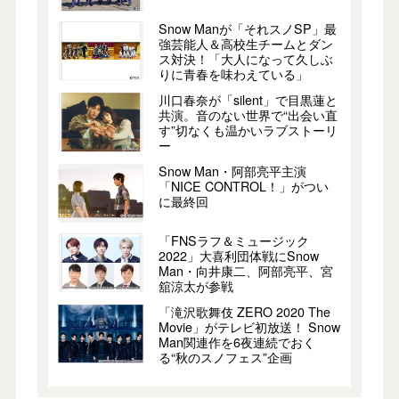
Snow Manが「それスノSP」最
強芸能人＆高校生チームとダン
ス対決！「大人になって久しぶ
りに青春を味わえている」
川口春奈が「silent」で目黒蓮と
共演。音のない世界で“出会い直
す”切なくも温かいラブストーリ
ー
Snow Man・阿部亮平主演
「NICE CONTROL！」がつい
に最終回
「FNSラフ＆ミュージック
2022」大喜利団体戦にSnow
Man・向井康二、阿部亮平、宮
舘涼太が参戦
「滝沢歌舞伎 ZERO 2020 The
Movie」がテレビ初放送！ Snow
Man関連作を6夜連続でおく
る“秋のスノフェス”企画