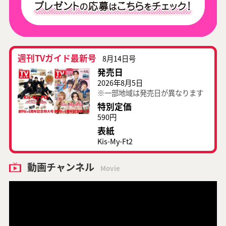
週刊TVガイド最新号
8月14日号
発売日
2026年8月5日
※一部地域は発売日が異なります
特別定価
590円
表紙
Kis-My-Ft2
動画チャンネル
Movie