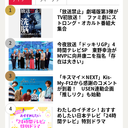
1
「放送禁止」劇場版第3弾が
TV初放送！ ファミ劇にス
トロング・オカルト番組大
集合
2
今夜放送「ドッキリGP」4
時間テレビSP 東野幸治が
MVPに向井康二を指名「存
在は大きい」
3
「キスマイ×NEXT」Kis-
My-Ft2から感謝のコメント
が到着！ USEN連動企画
「推しリク」も始動
4
わたしのイチオシ！おすす
めしたい日本テレビ「24時
間テレビ」特別ドラマ