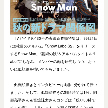
TVガイド9／30号の表紙＆巻頭特集は、9月21日
に2枚目のアルバム「Snow Labo.S2」をリリース
するSnow Man。“芸術の秋”＆アルバムタイトル“L
abo.”にちなみ、メンバーの顔を研究しつつ、お互
いに似顔絵を描いてもらいました。
似顔絵描きとインタビューは4組に分かれて行い
ました。そして、似顔絵描きの制限時間は1分。阿
部亮平さん＆宮舘涼太さんコンビは「残り30秒で
す」の声に、「早いっ！」と驚く阿部さんとは対