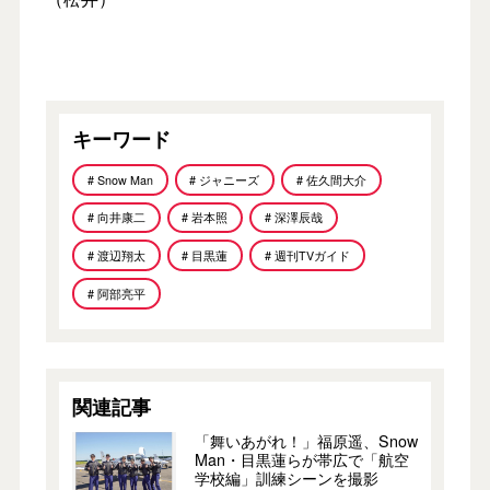
キーワード
# Snow Man
# ジャニーズ
# 佐久間大介
# 向井康二
# 岩本照
# 深澤辰哉
# 渡辺翔太
# 目黒蓮
# 週刊TVガイド
# 阿部亮平
関連記事
「舞いあがれ！」福原遥、Snow
Man・目黒蓮らが帯広で「航空
学校編」訓練シーンを撮影