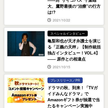
――対“サイコパス”千葉雄
大、鷹野最後の“治療”の行方
は!?
2021/10/22
スペシャルインタビュー
亀梨和也が天才弁護士を演じ
る「正義の天秤」【制作統括
独占インタビュー！VOL.4】
―― 原作との相違点
2021/10/15
プレスリリース／PR
ドラマの秋、到来！「TVガ
イドみんなドラマ」で
Amazonギフト券が抽選で当
たるキャンペーン実施中