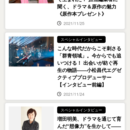
聞く、ドラマ＆原作の魅力
《原作本プレゼント》
2021/11/25
スペシャルインタビュー
こんな時代だからこそ刺さる
「群青領域」。今からでも追
いつける！ 出会いが紡ぐ再
生の物語――小松昌代エグゼ
クティブプロデューサー
【インタビュー前編】
2021/11/24
スペシャルインタビュー
増田明美、ドラマを通じて育
んだ“想像力”を生かして――