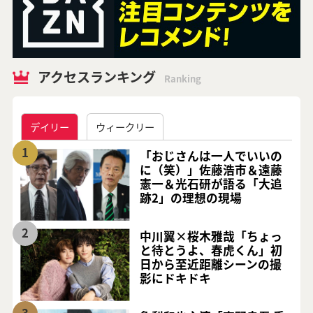
アクセスランキング
Ranking
デイリー
ウィークリー
1
「おじさんは一人でいいの
に（笑）」佐藤浩市＆遠藤
憲一＆光石研が語る「大追
跡2」の理想の現場
2
中川翼×桜木雅哉「ちょっ
と待とうよ、春虎くん」初
日から至近距離シーンの撮
影にドキドキ
3