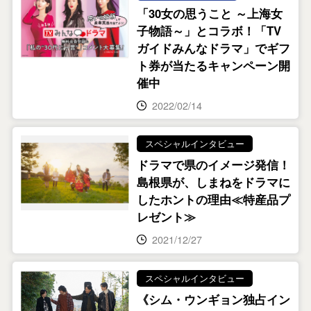
「30女の思うこと ～上海女
子物語～」とコラボ！「TV
ガイドみんなドラマ」でギフ
ト券が当たるキャンペーン開
催中
2022/02/14
スペシャルインタビュー
ドラマで県のイメージ発信！
島根県が、しまねをドラマに
したホントの理由≪特産品プ
レゼント≫
2021/12/27
スペシャルインタビュー
《シム・ウンギョン独占イン