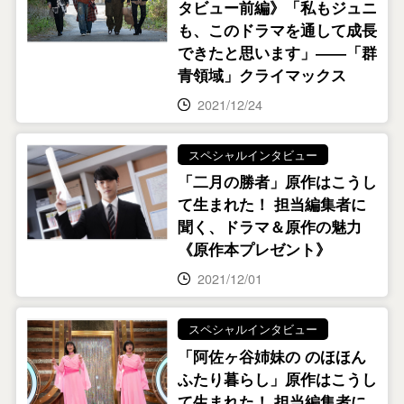
タビュー前編》「私もジュニ
も、このドラマを通して成長
できたと思います」――「群
青領域」クライマックス
2021/12/24
スペシャルインタビュー
「二月の勝者」原作はこうし
て生まれた！ 担当編集者に
聞く、ドラマ＆原作の魅力
《原作本プレゼント》
2021/12/01
スペシャルインタビュー
「阿佐ヶ谷姉妹の のほほん
ふたり暮らし」原作はこうし
て生まれた！ 担当編集者に