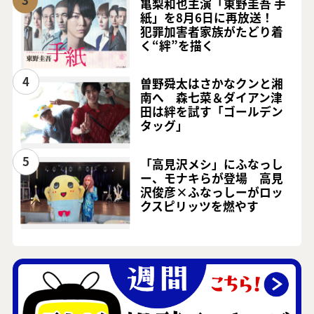
亀梨和也主演「東野圭吾 手
紙」を8月6日に再放送！
犯罪加害者家族がたどり着
く“絆”を描く
4
曽野舜太はさかなクンと湘
南へ 森七菜＆ダイアン津
田は絆を試す「ゴールデン
タッグ」
5
「高見沢メシ」にふなっし
ー、モナキらが登場 高見
沢俊彦×ふなっしーがロッ
クスピリッツを燃やす