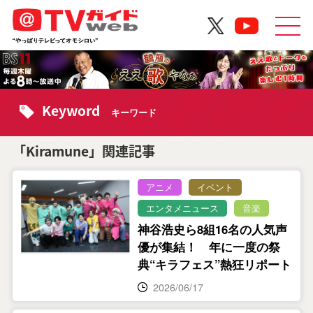
Keyword
キーワード
「Kiramune」関連記事
アニメ
イベント
エンタメニュース
音楽
神谷浩史ら8組16名の人気声
優が集結！ 年に一度の祭
典“キラフェス”熱狂リポート
2026/06/17