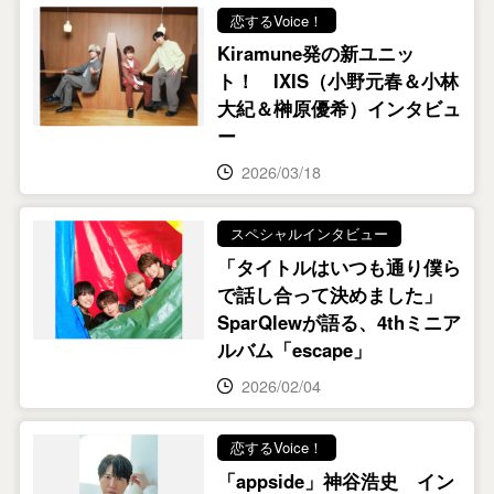
恋するVoice！
Kiramune発の新ユニッ
ト！ IXIS（小野元春＆小林
大紀＆榊原優希）インタビュ
ー
2026/03/18
スペシャルインタビュー
「タイトルはいつも通り僕ら
で話し合って決めました」
SparQlewが語る、4thミニア
ルバム「escape」
2026/02/04
恋するVoice！
「appside」神谷浩史 イン