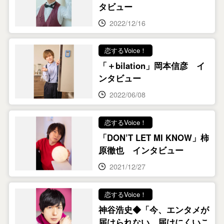
タビュー
2022/12/16
恋するVoice！
「＋bilation」岡本信彦 イ
ンタビュー
2022/06/08
恋するVoice！
「DON’T LET MI KNOW」柿
原徹也 インタビュー
2021/12/27
恋するVoice！
神谷浩史◆「今、エンタメが
届けられない、届けにくいこ