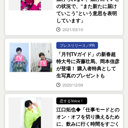
の状況で、“また新たに届け
ていこう”という意思を表明
しています」
2021/03/10
プレスリリース／PR
「月刊TVガイド」の新春超
特大号に斉藤壮馬、岡本信彦
が登場！ 購入者特典として
生写真のプレゼントも
2020/12/09
恋するVoice！
江口拓也◆「仕事モードとの
オン・オフを切り換えるため
に、飲みに行く時間をすごく