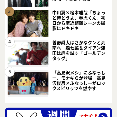
3
中川翼×桜木雅哉「ちょっ
と待とうよ、春虎くん」初
日から至近距離シーンの撮
影にドキドキ
4
曽野舜太はさかなクンと湘
南へ 森七菜＆ダイアン津
田は絆を試す「ゴールデン
タッグ」
5
「高見沢メシ」にふなっし
ー、モナキらが登場 高見
沢俊彦×ふなっしーがロッ
クスピリッツを燃やす