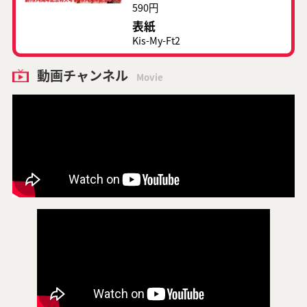
590円
表紙
Kis-My-Ft2
動画チャンネル
Movie