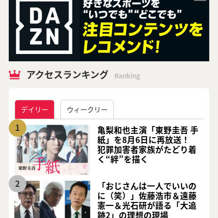
アクセスランキング
Ranking
デイリー
ウィークリー
1
亀梨和也主演「東野圭吾 手
紙」を8月6日に再放送！
犯罪加害者家族がたどり着
く“絆”を描く
2
「おじさんは一人でいいの
に（笑）」佐藤浩市＆遠藤
憲一＆光石研が語る「大追
跡2」の理想の現場