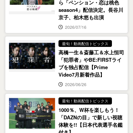
ら「ペンション・恋は桃色
season4」配信決定。長谷川
京子、柏木悠も出演
2026/07/16
最旬！動画配信トピックス
高橋一生＆斎藤工＆水上恒司
「犯罪者」やBE:FIRSTライ
ブを独占配信【Prime
Video7月新着作品】
2026/06/26
最旬！動画配信トピックス
1000％、W杯を楽しもう！
「DAZNの目」で新しい視聴
体験を!!【日本代表選手名鑑
付き】