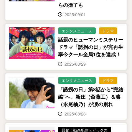
らの撮了も
2025/09/01
エンタメニュース
ドラマ
話題のヒューマンミステリー
ドラマ「誘拐の日」が完再生
率今クール全局1位を達成！
2025/08/29
エンタメニュース
ドラマ
「誘拐の日」第8話から“完結
編”へ。新庄（斎藤工）＆凛
（永尾柚乃）が涙の別れ
2025/08/26
最旬！動画配信トピックス