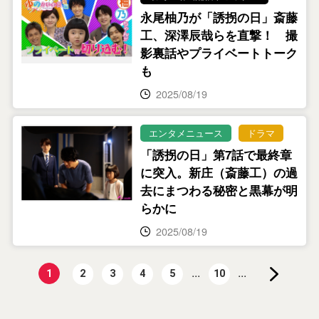
永尾柚乃が「誘拐の日」斎藤
工、深澤辰哉らを直撃！ 撮
影裏話やプライベートトーク
も
2025/08/19
エンタメニュース
ドラマ
「誘拐の日」第7話で最終章
に突入。新庄（斎藤工）の過
去にまつわる秘密と黒幕が明
らかに
2025/08/19
...
...
1
2
3
4
5
10