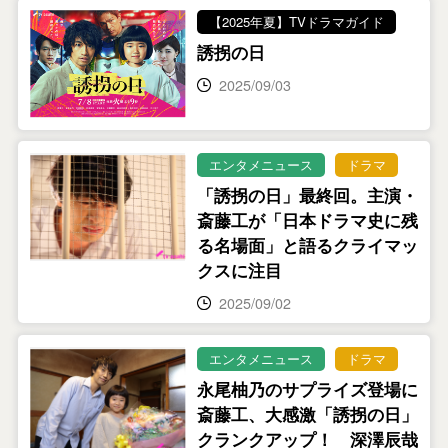
【2025年夏】TVドラマガイド
誘拐の日
2025/09/03
エンタメニュース
ドラマ
「誘拐の日」最終回。主演・
斎藤工が「日本ドラマ史に残
る名場面」と語るクライマッ
クスに注目
2025/09/02
エンタメニュース
ドラマ
永尾柚乃のサプライズ登場に
斎藤工、大感激「誘拐の日」
クランクアップ！ 深澤辰哉