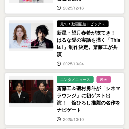
2025/12/16
最旬！動画配信トピックス
新星・望月春希が抜てき！
はるな愛の実話を描く「This
is I」制作決定。斎藤工が共
演
2025/10/24
エンタメニュース
映画
斎藤工＆磯村勇斗が「シネマ
ラウンジ」に初ゲスト出
演！ 舘ひろし推薦の名作を
ナビゲート
2025/10/10