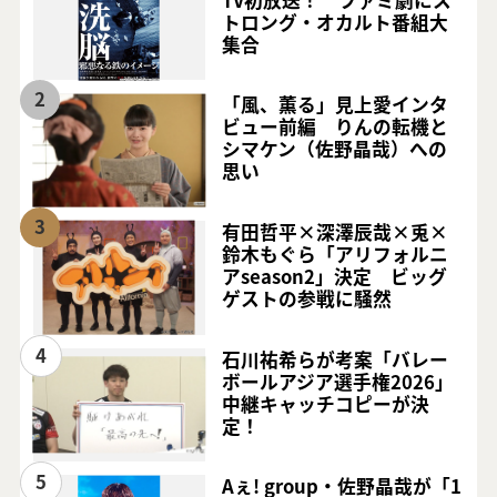
トロング・オカルト番組大
集合
2
「風、薫る」見上愛インタ
ビュー前編 りんの転機と
シマケン（佐野晶哉）への
思い
3
有田哲平×深澤辰哉×兎×
鈴木もぐら「アリフォルニ
アseason2」決定 ビッグ
ゲストの参戦に騒然
4
石川祐希らが考案「バレー
ボールアジア選手権2026」
中継キャッチコピーが決
定！
5
Aぇ! group・佐野晶哉が「1