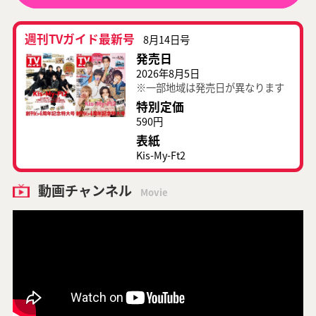
週刊TVガイド最新号
8月14日号
発売日
2026年8月5日
※一部地域は発売日が異なります
特別定価
590円
表紙
Kis-My-Ft2
動画チャンネル
Movie