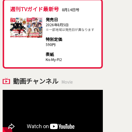
週刊TVガイド最新号
8月14日号
発売日
2026年8月5日
※一部地域は発売日が異なります
特別定価
590円
表紙
Kis-My-Ft2
動画チャンネル
Movie