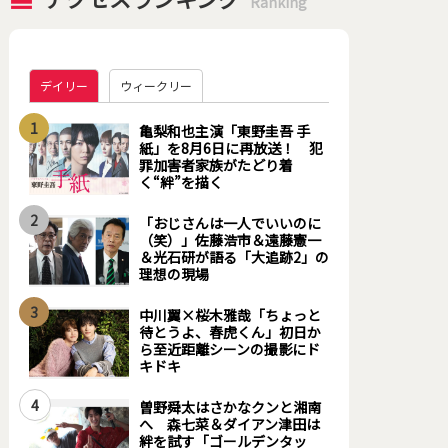
Ranking
デイリー
ウィークリー
1
亀梨和也主演「東野圭吾 手
紙」を8月6日に再放送！ 犯
罪加害者家族がたどり着
く“絆”を描く
2
「おじさんは一人でいいのに
（笑）」佐藤浩市＆遠藤憲一
＆光石研が語る「大追跡2」の
理想の現場
3
中川翼×桜木雅哉「ちょっと
待とうよ、春虎くん」初日か
ら至近距離シーンの撮影にド
キドキ
4
曽野舜太はさかなクンと湘南
へ 森七菜＆ダイアン津田は
絆を試す「ゴールデンタッ