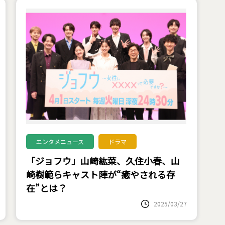
エンタメニュース
ドラマ
「ジョフウ」山崎紘菜、久住小春、山
崎樹範らキャスト陣が“癒やされる存
在”とは？
2025/03/27