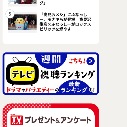
グ」
5
「高見沢メシ」にふなっし
ー、モナキらが登場 高見沢
俊彦×ふなっしーがロックス
ピリッツを燃やす