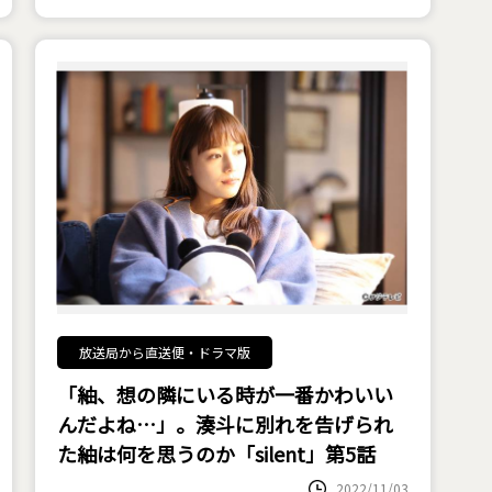
放送局から直送便・ドラマ版
「紬、想の隣にいる時が一番かわいい
んだよね…」。湊斗に別れを告げられ
た紬は何を思うのか――「silent」第5話
2022/11/03