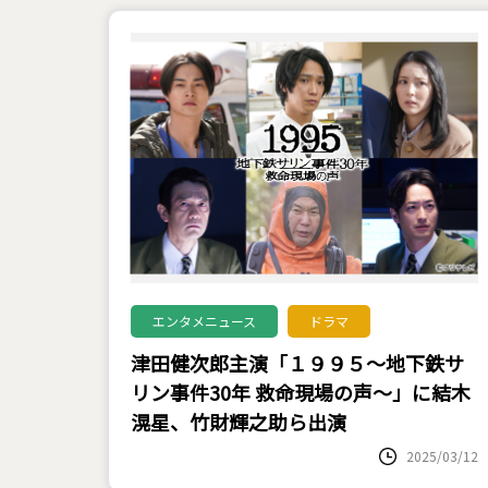
エンタメニュース
ドラマ
津田健次郎主演「１９９５～地下鉄サ
リン事件30年 救命現場の声～」に結木
滉星、竹財輝之助ら出演
2025/03/12