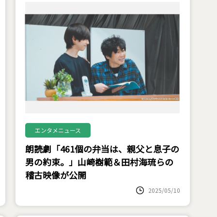
エンタメニュース
朗読劇「461個の弁当は、親父と息子の
男の約束。」山崎樹範＆田村海琉らの
稽古映像が公開
2025/05/10