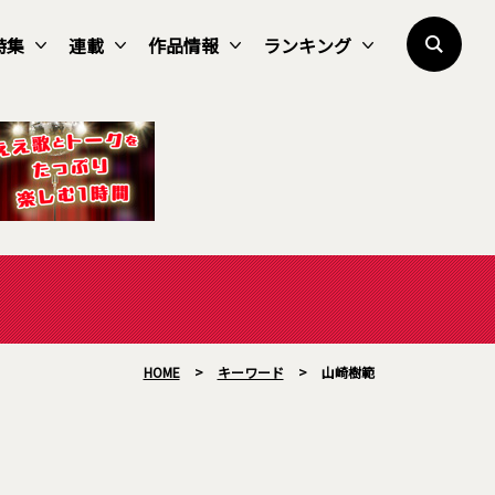
特集
連載
作品情報
ランキング
HOME
>
キーワード
>
山崎樹範