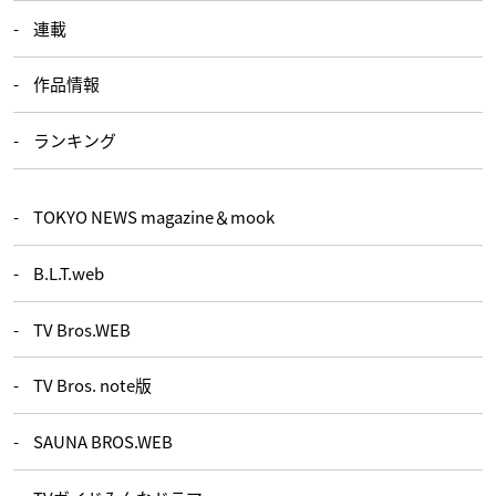
連載
作品情報
ランキング
TOKYO NEWS magazine＆mook
B.L.T.web
TV Bros.WEB
TV Bros. note版
SAUNA BROS.WEB