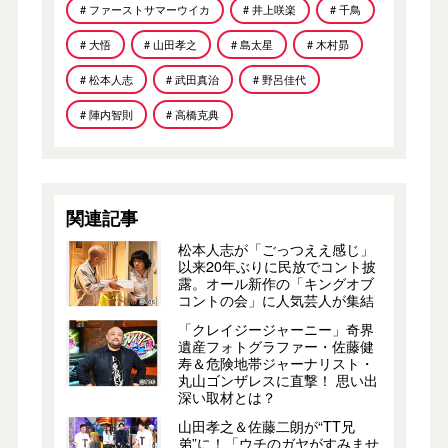
# ファーストサマーウイカ
# 井上咲楽
# 千鳥
# 大悟
# 山田孝之
# 島太星
# 木村昴
# 松本人志
# 武田真治
# 野呂佳代
# 陣内智則
# 高橋克典
関連記事
松本人志が「ごっつええ感じ」
以来20年ぶりに民放でコント披
露。オール新作の「キングオブ
コントの会」に人気芸人が集結
「クレイジージャーニー」奇界
遺産フォトグラファー・佐藤健
寿＆危険地帯ジャーナリスト・
丸山ゴンザレスに直撃！ 思い出
深い取材とは？
山田孝之＆佐藤二朗が“TT兄
弟”に！「ウチのガヤがすみませ