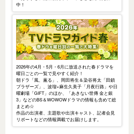
中！
【2026年春】TVドラマガイド
2026年の4月・5月・6月に放送された春ドラマを
曜日ごとの一覧で見やすく紹介！
朝ドラ「風、薫る」、岡田将生＆染谷将太「田鎖
ブラザーズ」、波瑠×麻生久美子「月夜行路」や日
曜劇場「GIFT」のほか、「あきない世傳 金と銀
3」などのBS＆WOWOWドラマの情報も含めて総
まとめ☆
作品の出演者、主題歌や出演キャスト、記者会見
リポートなどの情報満載でお届けします。