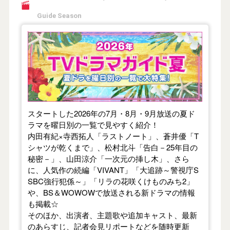
Guide Season
【2026年夏】TVドラマガイド
スタートした2026年の7月・8月・9月放送の夏ド
ラマを曜日別の一覧で見やすく紹介！
内田有紀×寺西拓人「ラストノート」、蒼井優「T
シャツが乾くまで」、松村北斗「告白－25年目の
秘密－」、山田涼介「一次元の挿し木」、さら
に、人気作の続編「VIVANT」「大追跡～警視庁S
SBC強行犯係～」「リラの花咲くけものみち2」
や、BS＆WOWOWで放送される新ドラマの情報
も掲載☆
そのほか、出演者、主題歌や追加キャスト、最新
のあらすじ、記者会見リポートなどを随時更新