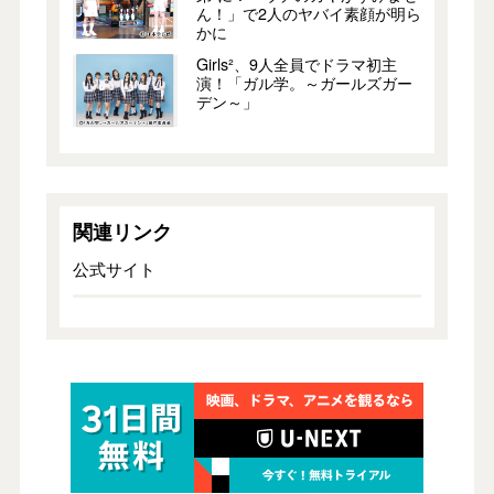
ん！」で2人のヤバイ素顔が明ら
かに
Girls²、9人全員でドラマ初主
演！「ガル学。～ガールズガー
デン～」
関連リンク
公式サイト