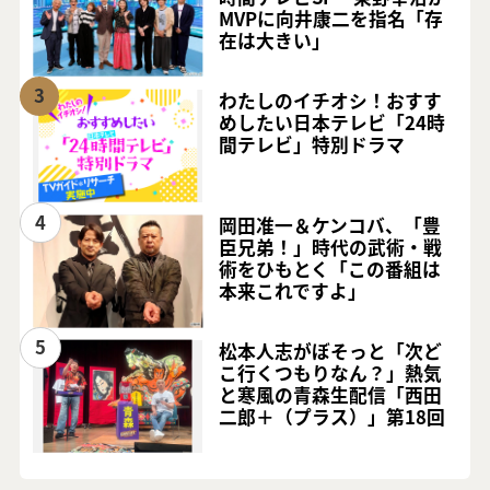
MVPに向井康二を指名「存
在は大きい」
3
わたしのイチオシ！おすす
めしたい日本テレビ「24時
間テレビ」特別ドラマ
4
岡田准一＆ケンコバ、「豊
臣兄弟！」時代の武術・戦
術をひもとく「この番組は
本来これですよ」
5
松本人志がぼそっと「次ど
こ行くつもりなん？」熱気
と寒風の青森生配信「西田
二郎＋（プラス）」第18回