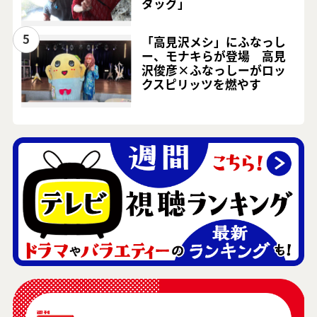
タッグ」
5
「高見沢メシ」にふなっし
ー、モナキらが登場 高見
沢俊彦×ふなっしーがロッ
クスピリッツを燃やす