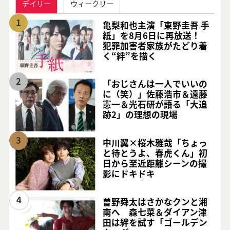
デイリー
ウィークリー
1
亀梨和也主演「東野圭吾 手
紙」を8月6日に再放送！
犯罪加害者家族がたどり着
く“絆”を描く
2
「おじさんは一人でいいの
に（笑）」佐藤浩市＆遠藤
憲一＆光石研が語る「大追
跡2」の理想の現場
3
中川翼×桜木雅哉「ちょっ
と待とうよ、春虎くん」初
日から至近距離シーンの撮
影にドキドキ
4
曽野舜太はさかなクンと湘
南へ 森七菜＆ダイアン津
田は絆を試す「ゴールデン