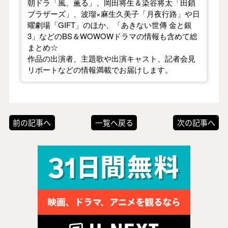
朝ドラ「風、薫る」、岡田将生＆染谷将太「田鎖
ブラザーズ」、波瑠×麻生久美子「月夜行路」や日
曜劇場「GIFT」のほか、「あきない世傳 金と銀
3」などのBS＆WOWOWドラマの情報も含めて総
まとめ☆
作品の出演者、主題歌や出演キャスト、記者会見
リポートなどの情報満載でお届けします。
前の記事へ
一覧へ戻る
次の記事へ