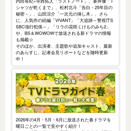
内田有紀×寺西拓人「ラストノート」、蒼井優「T
シャツが乾くまで」、松村北斗「告白－25年目の
秘密－」、山田涼介「一次元の挿し木」、さら
に、人気作の続編「VIVANT」「大追跡～警視庁S
SBC強行犯係～」「リラの花咲くけものみち2」
や、BS＆WOWOWで放送される新ドラマの情報
も掲載☆
そのほか、出演者、主題歌や追加キャスト、最新
のあらすじ、記者会見リポートなどを随時更新
中！
【2026年春】TVドラマガイド
2026年の4月・5月・6月に放送された春ドラマを
曜日ごとの一覧で見やすく紹介！