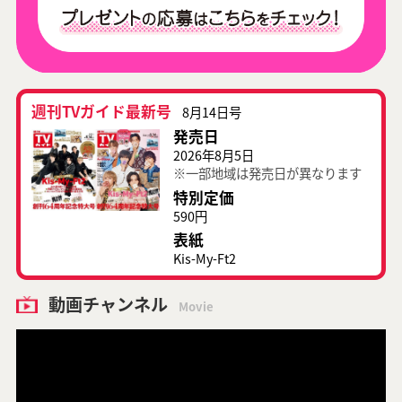
週刊TVガイド最新号
8月14日号
発売日
2026年8月5日
※一部地域は発売日が異なります
特別定価
590円
表紙
Kis-My-Ft2
動画チャンネル
Movie