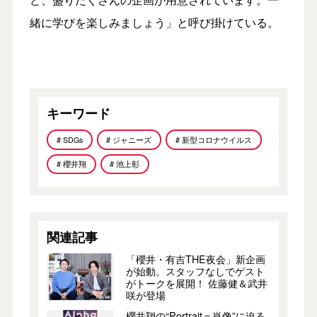
緒に学びを楽しみましょう」と呼び掛けている。
キーワード
# SDGs
# ジャニーズ
# 新型コロナウイルス
# 櫻井翔
# 池上彰
関連記事
「櫻井・有吉THE夜会」新企画
が始動。スタッフなしでゲスト
がトークを展開！ 佐藤健＆武井
咲が登場
櫻井翔の“Portrait＝肖像”に迫る