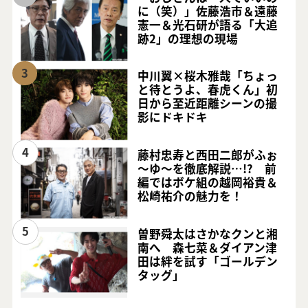
に（笑）」佐藤浩市＆遠藤
憲一＆光石研が語る「大追
跡2」の理想の現場
3
中川翼×桜木雅哉「ちょっ
と待とうよ、春虎くん」初
日から至近距離シーンの撮
影にドキドキ
4
藤村忠寿と西田二郎がふぉ
～ゆ～を徹底解説…!? 前
編ではボケ組の越岡裕貴＆
松崎祐介の魅力を！
5
曽野舜太はさかなクンと湘
南へ 森七菜＆ダイアン津
田は絆を試す「ゴールデン
タッグ」