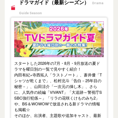
ドラマガイド（最新シーズン）
Drama
Guide Season
【2026年夏】TVドラマガイド
スタートした2026年の7月・8月・9月放送の夏ド
ラマを曜日別の一覧で見やすく紹介！
内田有紀×寺西拓人「ラストノート」、蒼井優「T
シャツが乾くまで」、松村北斗「告白－25年目の
秘密－」、山田涼介「一次元の挿し木」、さら
に、人気作の続編「VIVANT」「大追跡～警視庁S
SBC強行犯係～」「リラの花咲くけものみち2」
や、BS＆WOWOWで放送される新ドラマの情報
も掲載☆
そのほか、出演者、主題歌や追加キャスト、最新