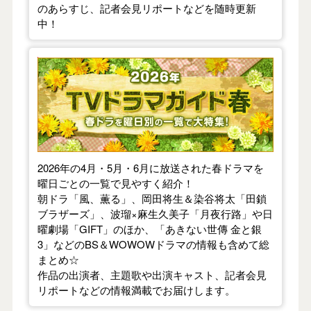
のあらすじ、記者会見リポートなどを随時更新
中！
【2026年春】TVドラマガイド
2026年の4月・5月・6月に放送された春ドラマを
曜日ごとの一覧で見やすく紹介！
朝ドラ「風、薫る」、岡田将生＆染谷将太「田鎖
ブラザーズ」、波瑠×麻生久美子「月夜行路」や日
曜劇場「GIFT」のほか、「あきない世傳 金と銀
3」などのBS＆WOWOWドラマの情報も含めて総
まとめ☆
作品の出演者、主題歌や出演キャスト、記者会見
リポートなどの情報満載でお届けします。