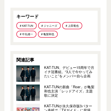
キーワード
# KAT-TUN
# ジャニーズ
# 上田竜也
# 中丸雄一
# 亀梨和也
関連記事
KAT-TUN、デビュー15周年で月
イチ冠番組。“3人で今やってみ
たいこと”をメンバー自ら企画
KAT-TUNの新曲「Roar」が亀梨
和也主演「レッドアイズ」主題
歌に決定
KAT-TUNが永久保存版3パター
ン表紙で「TVガイド」に登場。