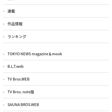
連載
作品情報
ランキング
TOKYO NEWS magazine＆mook
B.L.T.web
TV Bros.WEB
TV Bros. note版
SAUNA BROS.WEB