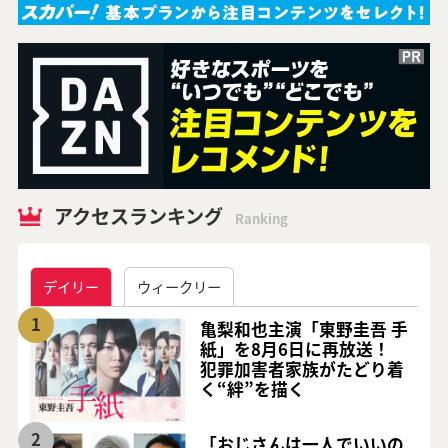
アクセスランキング
Ranking
デイリー
ウィークリー
1
亀梨和也主演「東野圭吾 手
紙」を8月6日に再放送！
犯罪加害者家族がたどり着
く“絆”を描く
2
「おじさんは一人でいいの