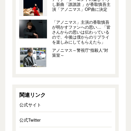
し新曲「誰誰誰 」が香取慎吾主
演「アノニマス」OP曲に決定
「アノニマス」主演の香取慎吾
が明かすファンへの思い… 「皆
さんからの思いは伝わっている
ので、今後は僕からのリプライ
を楽しみにしてもらえたら」
アノニマス～警視庁“指殺人”対
策室～
関連リンク
公式サイト
公式Twitter