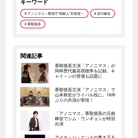
キーワード
# アノニマス～警視庁“指殺人”対策室～
# 深川麻衣
# 香取慎吾
関連記事
香取慎吾主演「アノニマス」が
同枠歴代最高視聴率を記録。キ
ャイ～ンの登場も話題に
香取慎吾主演「アノニマス」で
山本耕史がライバル役に。16年
ぶりの共演が実現！
「アノニマス」香取慎吾の元相
棒役でシム・ウンギョンが特別
出演
アイナ・ジ・エンドの書き下ろ