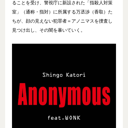
ることを受け、警視庁に新設された「指殺人対策
室」（通称・指対）に所属する万丞渉（香取）た
ちが、顔の見えない犯罪者＝アノニマスを捜査し
見つけ出し、その闇を暴いていく。