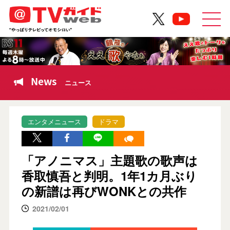
News
ニュース
エンタメニュース
ドラマ
「アノニマス」主題歌の歌声は
香取慎吾と判明。1年1カ月ぶり
の新譜は再びWONKとの共作
2021/02/01