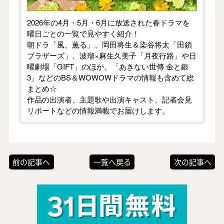
2026年の4月・5月・6月に放送された春ドラマを
曜日ごとの一覧で見やすく紹介！
朝ドラ「風、薫る」、岡田将生＆染谷将太「田鎖
ブラザーズ」、波瑠×麻生久美子「月夜行路」や日
曜劇場「GIFT」のほか、「あきない世傳 金と銀
3」などのBS＆WOWOWドラマの情報も含めて総
まとめ☆
作品の出演者、主題歌や出演キャスト、記者会見
リポートなどの情報満載でお届けします。
前の記事へ
一覧へ戻る
次の記事へ