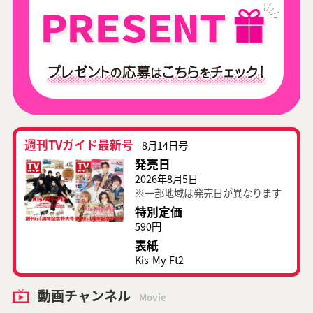
週刊TVガイド最新号
8月14日号
発売日
2026年8月5日
※一部地域は発売日が異なります
特別定価
590円
表紙
Kis-My-Ft2
動画チャンネル
Movie