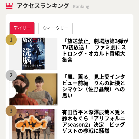
アクセスランキング
Ranking
デイリー
ウィークリー
1
「放送禁止」劇場版第3弾が
TV初放送！ ファミ劇にス
トロング・オカルト番組大
集合
2
「風、薫る」見上愛インタ
ビュー前編 りんの転機と
シマケン（佐野晶哉）への
思い
3
有田哲平×深澤辰哉×兎×
鈴木もぐら「アリフォルニ
アseason2」決定 ビッグ
ゲストの参戦に騒然