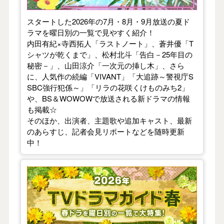
スタートした2026年の7月・8月・9月放送の夏ド
ラマを曜日別の一覧で見やすく紹介！
内田有紀×寺西拓人「ラストノート」、蒼井優「T
シャツが乾くまで」、松村北斗「告白－25年目の
秘密－」、山田涼介「一次元の挿し木」、さら
に、人気作の続編「VIVANT」「大追跡～警視庁S
SBC強行犯係～」「リラの花咲くけものみち2」
や、BS＆WOWOWで放送される新ドラマの情報
も掲載☆
そのほか、出演者、主題歌や追加キャスト、最新
のあらすじ、記者会見リポートなどを随時更新
中！
【2026年春】TVドラマガイド