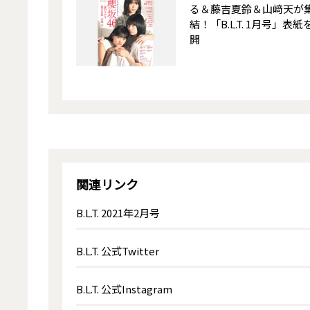
る＆藤吉夏鈴＆山﨑天が
結！「B.L.T. 1月号」表紙
開
関連リンク
B.L.T. 2021年2月号
B.L.T. 公式Twitter
B.L.T. 公式Instagram