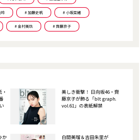
美玲
# 加藤史帆
# 小坂菜緒
# 金村美玖
# 齊藤京子
紙・
美しき衝撃！ 日向坂46・齊
番
藤京子が飾る「blt graph.
い
vol.61」の表紙解禁
ひか
白間美瑠＆吉田朱里が