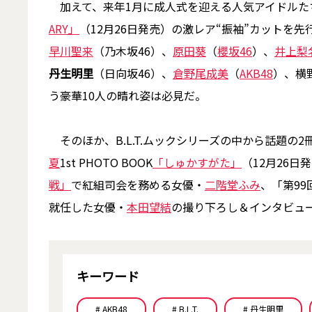
加えて、来年1月に成人式を迎える人気アイドルたちを
ARY」
（12月26日発売）の激レア“振袖”カットを
早川聖来
（乃木坂46）、
原田葵
（
櫻坂46
）、
井上梨
丹生明里
（日向坂46）、
倉野尾成美
（
AKB48
）、横
う豪華10人の晴れ姿は必見だ。
そのほか、B.L.T.ムックシリーズの中から話題の2
夏
1st PHOTO BOOK
「しゅかすがた」
（12月26
戦」
で紅組司会を務める女優・
二階堂ふみ
、「第9
就任した女優・
本田望結
の撮り下ろし＆インタビュ
キーワード
# AKB48
# B.L.T.
# 丹生明里