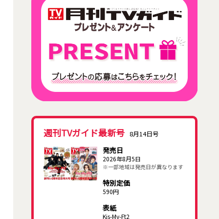
週刊TVガイド最新号
8月14日号
発売日
2026年8月5日
※一部地域は発売日が異なります
特別定価
590円
表紙
Kis-My-Ft2