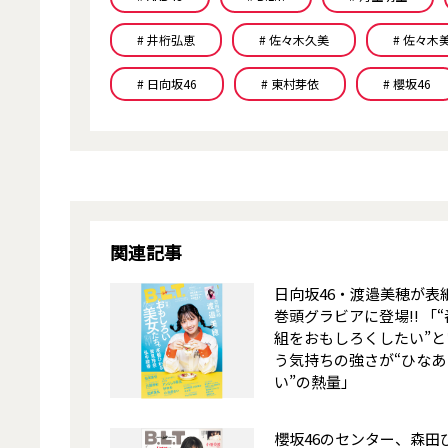
# 井桁弘恵
# 佐々木久美
# 佐々木
# 日向坂46
# 東村芽依
# 櫻坂46
関連記事
日向坂46・渡邉美穂が表
巻頭グラビアに登場!! 「“
組をおもしろくしたい”と
う気持ちの強さが“ひなあ
い”の熱量」
櫻坂46のセンター、森田