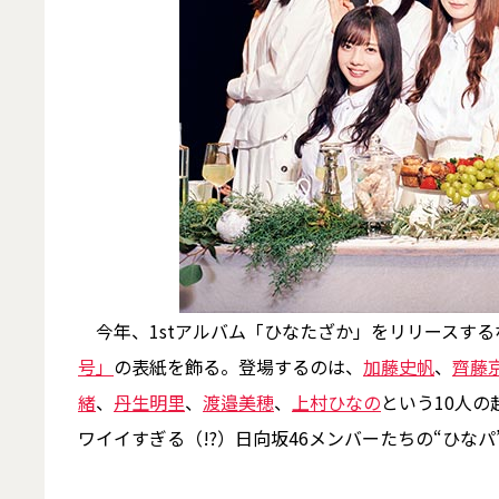
今年、1stアルバム「ひなたざか」をリリースする
号」
の表紙を飾る。登場するのは、
加藤史帆
、
齊藤
緒
、
丹生明里
、
渡邉美穂
、
上村ひなの
という10人の超
ワイイすぎる（!?）日向坂46メンバーたちの“ひな