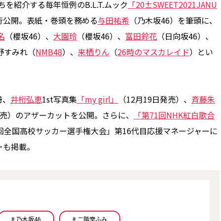
紹介する毎年恒例のB.L.T.ムック
「20±SWEET2021JANU
先行公開。表紙・巻頭を務める
与田祐希
（乃木坂46）を筆頭に、
名
（櫻坂46）、
大園玲
（櫻坂46）、
富田鈴花
（日向坂46）、
野すみれ（
NMB48
）、
来栖りん
（
26時のマスカレイド
）とい
冊、
井桁弘恵
1st写真集
「my girl」
（12月19日発売）、
斉藤朱
日発売）のアザーカットを公開。さらに、
「第71回NHK紅白歌合
9回全国高校サッカー選手権大会」第16代目応援マネージャーに
ーも掲載。
# 乃木坂46
# 二階堂ふみ