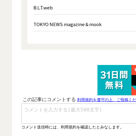
B.L.T.web
TOKYO NEWS magazine＆mook