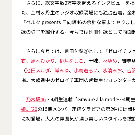
さらに、総文字数2万字を超えるインタビューを掲載
た、金村＆丹生のラジオ収録現場にも独占密着。金
「ベルク presents 日向坂46の余計な事までやり
録の様子を紹介する。今号では別冊付録として両面
さらに今号では、別冊付録②として「ゼロイチファミリア×B.
衣
、
黒木ひかり
、
桃月なしこ
、
十味
、
林ゆめ
、御寺
（
池田メルダ
、
岸みゆ
、
小鳥遊るい
、
水湊みお
、
吉
場。大躍進中のゼロイチ軍団の超貴重なカレンダー
乃木坂46
・4期生連載「Gravure à la mod
娘。’20
の15期メンバー連続グラビアの第2弾には
岡
に初登場。大人の雰囲気が漂う美しいスタイルを披