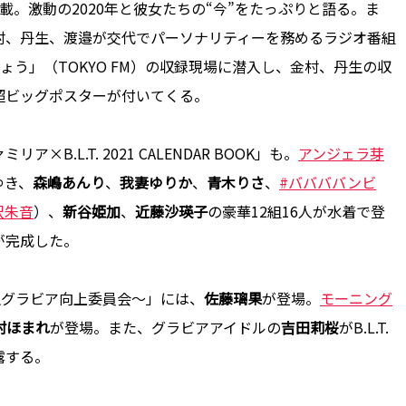
。激動の2020年と彼女たちの“今”をたっぷりと語る。ま
村、丹生、渡邉が交代でパーソナリティーを務めるラジオ番組
ましょう」（TOKYO FM）の収録現場に潜入し、金村、丹生の収
超ビッグポスターが付いてくる。
L.T. 2021 CALENDAR BOOK」も。
アンジェラ芽
ゆき、
森嶋あんり
、
我妻ゆりか
、
青木りさ
、
#ババババンビ
沢朱音
）、
新谷姫加
、
近藤沙瑛子
の豪華12組16人が水着で登
が完成した。
e～4期生グラビア向上委員会～」には、
佐藤璃果
が登場。
モーニング
村ほまれ
が登場。また、グラビアアイドルの
吉田莉桜
がB.L.T.
露する。