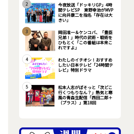
2
今夜放送「ドッキリGP」4時
間テレビSP 東野幸治がMVP
に向井康二を指名「存在は大
きい」
3
岡田准一＆ケンコバ、「豊臣
兄弟！」時代の武術・戦術を
ひもとく「この番組は本来こ
れですよ」
4
わたしのイチオシ！おすすめ
したい日本テレビ「24時間テ
レビ」特別ドラマ
5
松本人志がぼそっと「次どこ
行くつもりなん？」熱気と寒
風の青森生配信「西田二郎＋
（プラス）」第18回