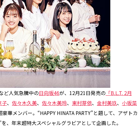
など人気急騰中の
日向坂46
が、12月21日発売の
「B.L.T. 2月
京子
、
佐々木久美
、
佐々木美玲
、
東村芽依
、
金村美玖
、
小坂菜
豪華メンバー。“HAPPY HINATA PARTY”と題して、アザトカ
パ”を、年末超特大スペシャルグラビアとして企画した。