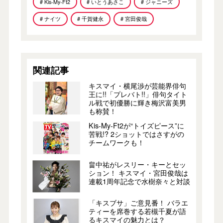
# Kis-My-Ft2
# いとうあさこ
# ジャニーズ
# ナイツ
# 千賀健永
# 宮田俊哉
関連記事
キスマイ・横尾渉が芸能界俳句
王に!!「プレバト!!」俳句タイト
ル戦で初優勝に輝き梅沢富美男
も称賛！
Kis-My-Ft2が“トイズピース”に
苦戦!? 2ショットではさすがの
チームワークも！
畠中祐がレスリー・キーとセッ
ション！ キスマイ・宮田俊哉は
連載1周年記念で水樹奈々と対談
「キスブサ」ご意見番！ バラエ
ティーを席巻する若槻千夏が語
るキスマイの魅力とは？