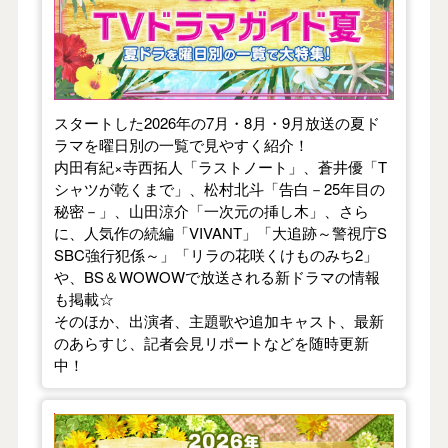
スタートした2026年の7月・8月・9月放送の夏ド
ラマを曜日別の一覧で見やすく紹介！
内田有紀×寺西拓人「ラストノート」、蒼井優「T
シャツが乾くまで」、松村北斗「告白－25年目の
秘密－」、山田涼介「一次元の挿し木」、さら
に、人気作の続編「VIVANT」「大追跡～警視庁S
SBC強行犯係～」「リラの花咲くけものみち2」
や、BS＆WOWOWで放送される新ドラマの情報
も掲載☆
そのほか、出演者、主題歌や追加キャスト、最新
のあらすじ、記者会見リポートなどを随時更新
中！
【2026年春】TVドラマガイド