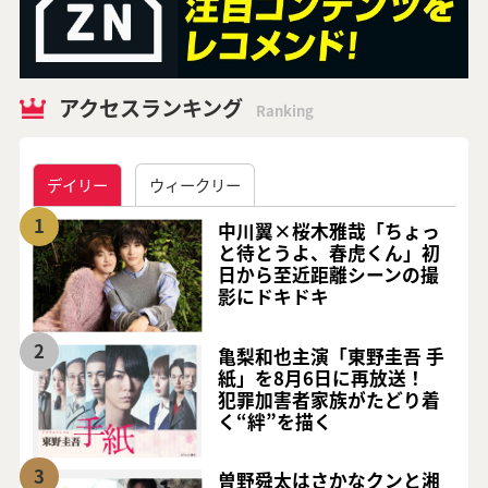
アクセスランキング
Ranking
デイリー
ウィークリー
1
中川翼×桜木雅哉「ちょっ
と待とうよ、春虎くん」初
日から至近距離シーンの撮
影にドキドキ
2
亀梨和也主演「東野圭吾 手
紙」を8月6日に再放送！
犯罪加害者家族がたどり着
く“絆”を描く
3
曽野舜太はさかなクンと湘