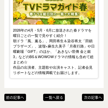
2026年の4月・5月・6月に放送された春ドラマを
曜日ごとの一覧で見やすく紹介！
朝ドラ「風、薫る」、岡田将生＆染谷将太「田鎖
ブラザーズ」、波瑠×麻生久美子「月夜行路」や日
曜劇場「GIFT」のほか、「あきない世傳 金と銀
3」などのBS＆WOWOWドラマの情報も含めて総
まとめ☆
作品の出演者、主題歌や出演キャスト、記者会見
リポートなどの情報満載でお届けします。
前の記事へ
一覧へ戻る
次の記事へ