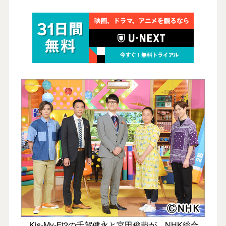
Kis-My-Ft2の千賀健永と宮田俊哉が、NHK総合