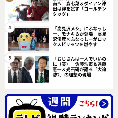
南へ 森七菜＆ダイアン津
田は絆を試す「ゴールデン
タッグ」
4
「高見沢メシ」にふなっし
ー、モナキらが登場 高見
沢俊彦×ふなっしーがロッ
クスピリッツを燃やす
5
「おじさんは一人でいいの
に（笑）」佐藤浩市＆遠藤
憲一＆光石研が語る「大追
跡2」の理想の現場