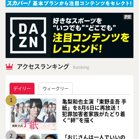
アクセスランキング
Ranking
デイリー
ウィークリー
1
亀梨和也主演「東野圭吾 手
紙」を8月6日に再放送！
犯罪加害者家族がたどり着
く“絆”を描く
2
「おじさんは一人でいいの