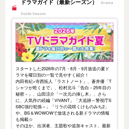
ドラマガイド（最新シーズン）
Drama
Guide Season
【2026年夏】TVドラマガイド
スタートした2026年の7月・8月・9月放送の夏ド
ラマを曜日別の一覧で見やすく紹介！
内田有紀×寺西拓人「ラストノート」、蒼井優「T
シャツが乾くまで」、松村北斗「告白－25年目の
秘密－」、山田涼介「一次元の挿し木」、さら
に、人気作の続編「VIVANT」「大追跡～警視庁S
SBC強行犯係～」「リラの花咲くけものみち2」
や、BS＆WOWOWで放送される新ドラマの情報
も掲載☆
そのほか、出演者、主題歌や追加キャスト、最新