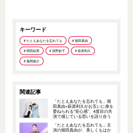
キーワード
# たとえあなたを忘れても
# 堀田真由
# 岡田結実
# 浅野妙子
# 萩原利久
# 風間俊介
関連記事
「たとえあなたを忘れても」堀
田真由×萩原利久がお互いに身を
委ねられる“安心感”、4度目の共
演で感じている思いを語り合う
「たとえあなたを忘れても」主
演の堀田真由が、美しくもはか