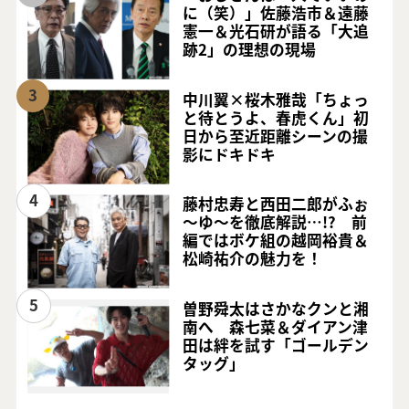
に（笑）」佐藤浩市＆遠藤
憲一＆光石研が語る「大追
跡2」の理想の現場
3
中川翼×桜木雅哉「ちょっ
と待とうよ、春虎くん」初
日から至近距離シーンの撮
影にドキドキ
4
藤村忠寿と西田二郎がふぉ
～ゆ～を徹底解説…!? 前
編ではボケ組の越岡裕貴＆
松崎祐介の魅力を！
5
曽野舜太はさかなクンと湘
南へ 森七菜＆ダイアン津
田は絆を試す「ゴールデン
タッグ」