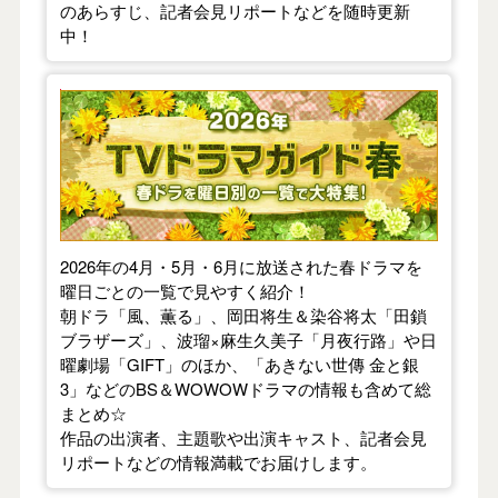
のあらすじ、記者会見リポートなどを随時更新
中！
【2026年春】TVドラマガイド
2026年の4月・5月・6月に放送された春ドラマを
曜日ごとの一覧で見やすく紹介！
朝ドラ「風、薫る」、岡田将生＆染谷将太「田鎖
ブラザーズ」、波瑠×麻生久美子「月夜行路」や日
曜劇場「GIFT」のほか、「あきない世傳 金と銀
3」などのBS＆WOWOWドラマの情報も含めて総
まとめ☆
作品の出演者、主題歌や出演キャスト、記者会見
リポートなどの情報満載でお届けします。