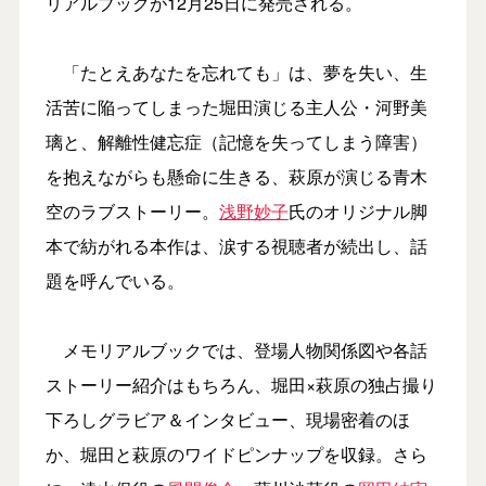
リアルブックが12月25日に発売される。
「たとえあなたを忘れても」は、夢を失い、生
活苦に陥ってしまった堀田演じる主人公・河野美
璃と、解離性健忘症（記憶を失ってしまう障害）
を抱えながらも懸命に生きる、萩原が演じる青木
空のラブストーリー。
浅野妙子
氏のオリジナル脚
本で紡がれる本作は、涙する視聴者が続出し、話
題を呼んでいる。
メモリアルブックでは、登場人物関係図や各話
ストーリー紹介はもちろん、堀田×萩原の独占撮り
下ろしグラビア＆インタビュー、現場密着のほ
か、堀田と萩原のワイドピンナップを収録。さら