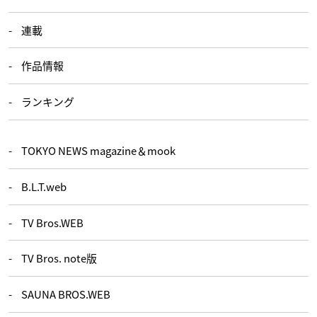
連載
作品情報
ランキング
TOKYO NEWS magazine＆mook
B.L.T.web
TV Bros.WEB
TV Bros. note版
SAUNA BROS.WEB