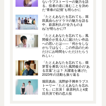
ないラブストーリーの魅力を語
る。役者の道に進むことを決め
た“青春の記憶”も明らかに
「たとえあなたを忘れても」堀
田真由らがドラマの魅力を語る
中、萩原利久の“全力ものま
ね”が明らかに!?
「たとえあなたを忘れても」風
間俊介が見る人に届けたい作品
への思いとは――「何かをしな
がらではなく、この作品のため
だけにお時間をいただけたらう
れしい」
「たとえあなたを忘れても」畑
芽育を勇気づけた風間俊介の“あ
る言葉”とは？ 大躍進を遂げた
2023年の活動も振り返る
堀田真由、浅野妙子脚本ラブス
トーリー「たとえあなたを忘れ
ても」に主演！ 萩原利久と4度
目共演で初の恋人役