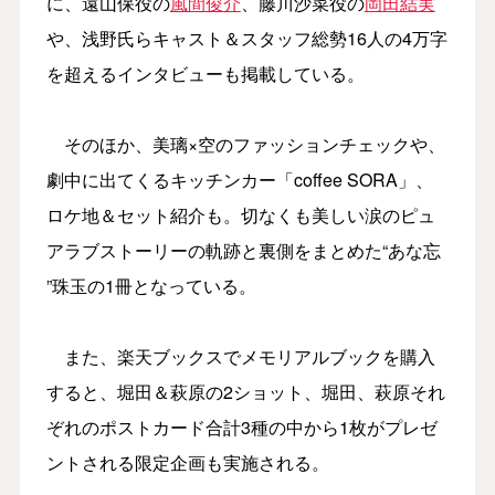
に、遠山保役の
風間俊介
、藤川沙菜役の
岡田結実
や、浅野氏らキャスト＆スタッフ総勢16人の4万字
を超えるインタビューも掲載している。
そのほか、美璃×空のファッションチェックや、
劇中に出てくるキッチンカー「coffee SORA」、
ロケ地＆セット紹介も。切なくも美しい涙のピュ
アラブストーリーの軌跡と裏側をまとめた“あな忘
”珠玉の1冊となっている。
また、楽天ブックスでメモリアルブックを購入
すると、堀田＆萩原の2ショット、堀田、萩原それ
ぞれのポストカード合計3種の中から1枚がプレゼ
ントされる限定企画も実施される。