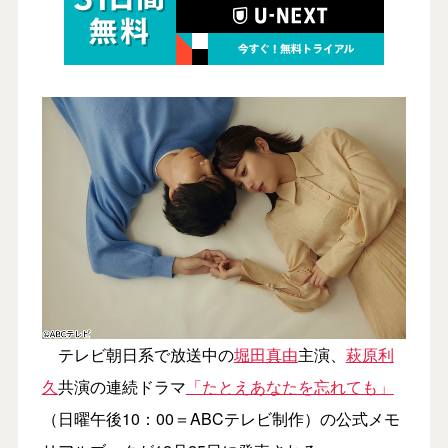
テレビ朝日系で放送中の
堀田真由
主演、
萩原利
久
共演の連続ドラマ
「たとえあなたを忘れても」
（日曜午後10：00＝ABCテレビ制作）の公式メモ