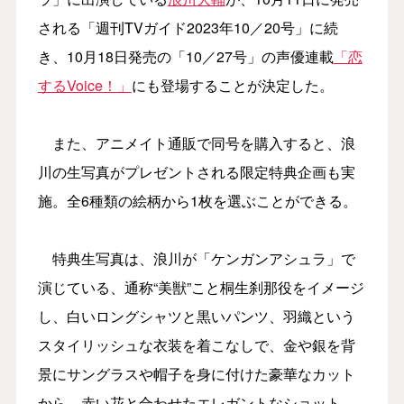
される「週刊TVガイド2023年10／20号」に続
き、10月18日発売の「10／27号」の声優連載
「恋
するVoice！」
にも登場することが決定した。
また、アニメイト通販で同号を購入すると、浪
川の生写真がプレゼントされる限定特典企画も実
施。全6種類の絵柄から1枚を選ぶことができる。
特典生写真は、浪川が「ケンガンアシュラ」で
演じている、通称“美獣”こと桐生刹那役をイメージ
し、白いロングシャツと黒いパンツ、羽織という
スタイリッシュな衣装を着こなしで、金や銀を背
景にサングラスや帽子を身に付けた豪華なカット
から、赤い花と合わせたエレガントなショット、