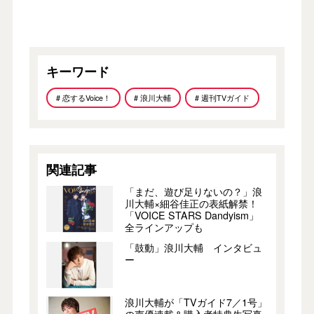
キーワード
# 恋するVoice！
# 浪川大輔
# 週刊TVガイド
関連記事
「まだ、遊び足りないの？」浪
川大輔×細谷佳正の表紙解禁！
「VOICE STARS Dandyism」
全ラインアップも
「鼓動」浪川大輔 インタビュ
ー
浪川大輔が「TVガイド7／1号」
の声優連載＆購入者特典生写真