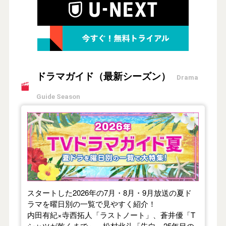
ドラマガイド（最新シーズン）
Drama
Guide Season
【2026年夏】TVドラマガイド
スタートした2026年の7月・8月・9月放送の夏ド
ラマを曜日別の一覧で見やすく紹介！
内田有紀×寺西拓人「ラストノート」、蒼井優「T
シャツが乾くまで」、松村北斗「告白－25年目の