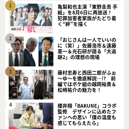
1
亀梨和也主演「東野圭吾 手
紙」を8月6日に再放送！
犯罪加害者家族がたどり着
く“絆”を描く
2
「おじさんは一人でいいの
に（笑）」佐藤浩市＆遠藤
憲一＆光石研が語る「大追
跡2」の理想の現場
3
藤村忠寿と西田二郎がふぉ
～ゆ～を徹底解説…!? 前
編ではボケ組の越岡裕貴＆
松崎祐介の魅力を！
4
櫻井翔「BAKUNE」コラボ
監修 デザインに込めたフ
ァンへの思い「僕の温度も
感じてもらえたら」