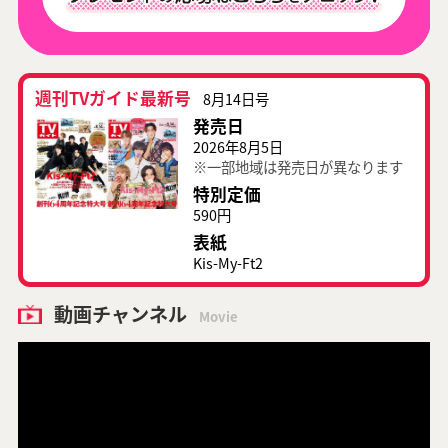
週刊TVガイド最新号
8月14日号
発売日
2026年8月5日
※一部地域は発売日が異なります
特別定価
590円
表紙
Kis-My-Ft2
動画チャンネル
Movie