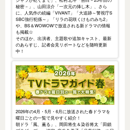
秘密－」、山田涼介「一次元の挿し木」、さら
に、人気作の続編「VIVANT」「大追跡～警視庁S
SBC強行犯係～」「リラの花咲くけものみち2」
や、BS＆WOWOWで放送される新ドラマの情報
も掲載☆
そのほか、出演者、主題歌や追加キャスト、最新
のあらすじ、記者会見リポートなどを随時更新
中！
【2026年春】TVドラマガイド
2026年の4月・5月・6月に放送された春ドラマを
曜日ごとの一覧で見やすく紹介！
朝ドラ「風、薫る」、岡田将生＆染谷将太「田鎖