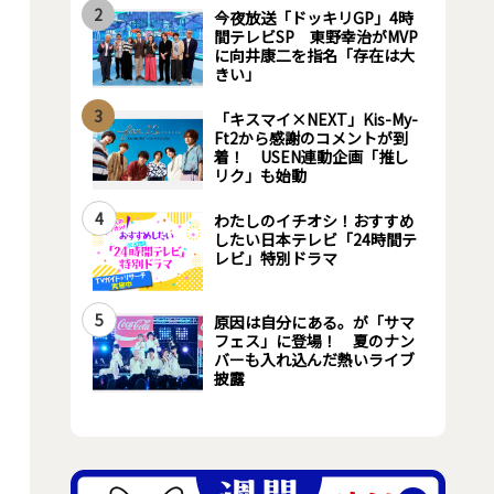
2
今夜放送「ドッキリGP」4時
間テレビSP 東野幸治がMVP
に向井康二を指名「存在は大
きい」
3
「キスマイ×NEXT」Kis-My-
Ft2から感謝のコメントが到
着！ USEN連動企画「推し
リク」も始動
4
わたしのイチオシ！おすすめ
したい日本テレビ「24時間テ
レビ」特別ドラマ
5
原因は自分にある。が「サマ
フェス」に登場！ 夏のナン
バーも入れ込んだ熱いライブ
披露