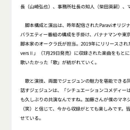
長（山崎弘也）、事務所社長の知人（柴田英嗣）、
脚本構成と演出は、昨年配信されたParaviオリ
バラエティー番組の構成を手掛け、バナナマンや東京
脚本家のオークラ氏が担当。2019年にリリースされたジェ
versⅡ」（7月29日発売）に収録された楽曲をも
歌いたかった「歌」が紡がれていく。
歌と演技、両面でジェジュンの魅力を堪能できる同
話すジェジュンは、「シチュエーションコメディー
も久しぶりの共演なんですね。加藤さんが僕のマネ
（笑）と信じて、今から収録がとても楽しみです。
せている。