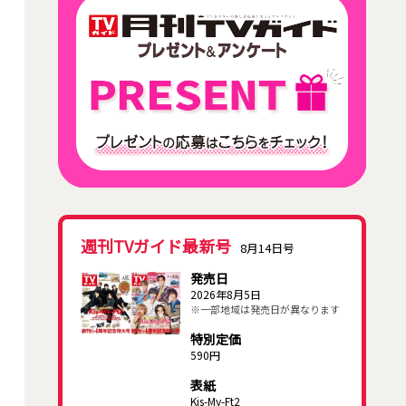
週刊TVガイド最新号
8月14日号
発売日
2026年8月5日
※一部地域は発売日が異なります
特別定価
590円
表紙
Kis-My-Ft2