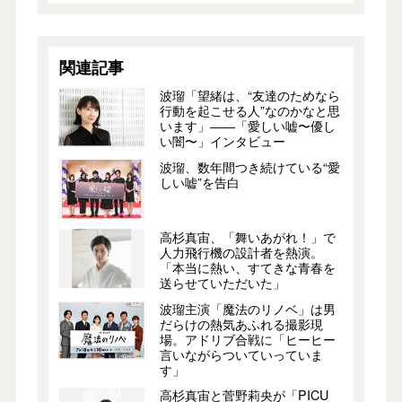
関連記事
波瑠「望緒は、“友達のためなら
行動を起こせる人”なのかなと思
います」――「愛しい嘘〜優し
い闇〜」インタビュー
波瑠、数年間つき続けている“愛
しい嘘”を告白
高杉真宙、「舞いあがれ！」で
人力飛行機の設計者を熱演。
「本当に熱い、すてきな青春を
送らせていただいた」
波瑠主演「魔法のリノベ」は男
だらけの熱気あふれる撮影現
場。アドリブ合戦に「ヒーヒー
言いながらついていっていま
す」
高杉真宙と菅野莉央が「PICU