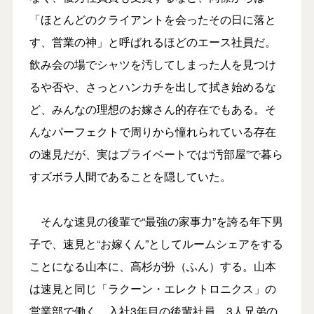
「ほとんどのクライアントを会ったその日に落と
す、営業の神」と呼ばれるほどのエース社員だ。
飲み会の場でシャツを汚してしまった人を見つけ
るや否や、さっとハンカチを出して拭き始めるな
ど、みんなの理想のお嫁さん的存在でもある。そ
んなパーフェクトで周りから憧れられている存在
の速見だが、実はプライベートでは“汚部屋”で暮ら
すズボラ人間であることを隠していた。
そんな速見の後輩で“最強の家事力”を誇る年下男
子で、速見と“お嫁くん”としてルームシェアをする
ことになる山本に、高杉が扮（ふん）する。山本
は速見と同じ「ラクーン・エレクトロニクス」の
営業部で働く、入社3年目の後輩社員。3人兄弟の