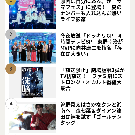
原因は自分にある。が「サ
マフェス」に登場！ 夏の
ナンバーも入れ込んだ熱い
ライブ披露
2
今夜放送「ドッキリGP」4
時間テレビSP 東野幸治が
MVPに向井康二を指名「存
在は大きい」
3
「放送禁止」劇場版第3弾が
TV初放送！ ファミ劇にス
トロング・オカルト番組大
集合
4
曽野舜太はさかなクンと湘
南へ 森七菜＆ダイアン津
田は絆を試す「ゴールデン
タッグ」