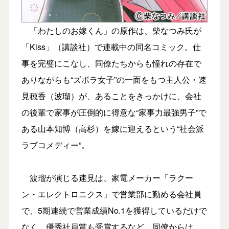
「わたしのお嫁くん」の原作は、柴なつみ氏が
「Kiss」（講談社）で連載中の同名コミック。仕
事を完璧にこなし、同僚たちからも憧れの存在で
ありながらも“ズボラ女子”の一面をもつ主人公・速
見穂香（波瑠）が、あることをきっかけに、会社
の後輩で家事が圧倒的に得意な“家事力最強男子”で
ある山本知博（高杉）を嫁に迎えるという“社会派
ラブコメディー”。
波瑠が演じる速見は、家電メーカー「ラクー
ン・エレクトロニクス」で営業部に勤める会社員
で、5期連続で営業成績No.1を獲得しているだけで
なく、優秀社員賞も受賞するなど、同僚からは