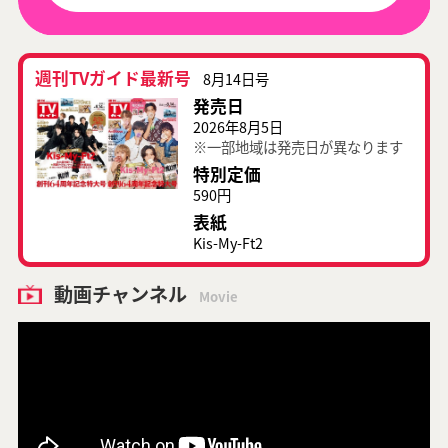
週刊TVガイド最新号
8月14日号
発売日
2026年8月5日
※一部地域は発売日が異なります
特別定価
590円
表紙
Kis-My-Ft2
動画チャンネル
Movie