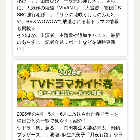
秘密－」、山田涼介「一次元の挿し木」、さら
に、人気作の続編「VIVANT」「大追跡～警視庁S
SBC強行犯係～」「リラの花咲くけものみち2」
や、BS＆WOWOWで放送される新ドラマの情報
も掲載☆
そのほか、出演者、主題歌や追加キャスト、最新
のあらすじ、記者会見リポートなどを随時更新
中！
【2026年春】TVドラマガイド
2026年の4月・5月・6月に放送された春ドラマを
曜日ごとの一覧で見やすく紹介！
朝ドラ「風、薫る」、岡田将生＆染谷将太「田鎖
ブラザーズ」、波瑠×麻生久美子「月夜行路」や日