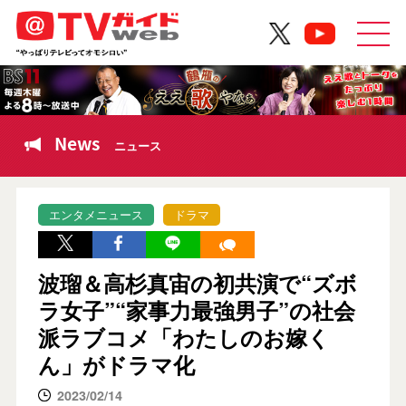
News
ニュース
エンタメニュース
ドラマ
波瑠＆高杉真宙の初共演で“ズボ
ラ女子”“家事力最強男子”の社会
派ラブコメ「わたしのお嫁く
ん」がドラマ化
2023/02/14