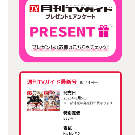
週刊TVガイド最新号
8月14日号
発売日
2026年8月5日
※一部地域は発売日が異なります
特別定価
590円
表紙
Kis-My-Ft2