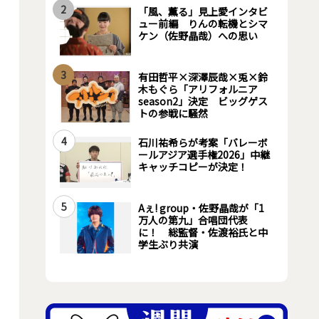
2
「風、薫る」見上愛インタビ
ュー前編 りんの転機とシマ
ケン（佐野晶哉）への思い
3
有田哲平×深澤辰哉×兎×鈴
木もぐら「アリフォルニア
season2」決定 ビッグゲス
トの参戦に騒然
4
石川祐希らが考案「バレーボ
ールアジア選手権2026」中継
キャッチコピーが決定！
5
Aぇ! group・佐野晶哉が「1
万人の第九」合唱団代表
に！ 総監督・佐渡裕氏と中
学生ぶり共演