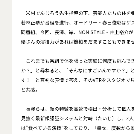
米村でんじろう先生指導の下、芸能人たちの体を張
若林正恭が番組を進行、オードリー・春日俊彰はゲ
同番組。今回、長澤、岸、NON STYLE・井上裕
優さんの演技力があれば機械をだますこともできま
これまでも番組で体を張った実験に何度も挑んでき
か？」と尋ねると、「そんなにすごいんですか？」
す！」と真剣な表情で答え、そのVTRをスタジオで
と共感。
長澤らは、顔の特徴を高速で検出・分析して個人を
見抜く最新顔認証システムと対峙（たいじ）し、3人
は“食べている演技”をしており、「幸せ」度数から