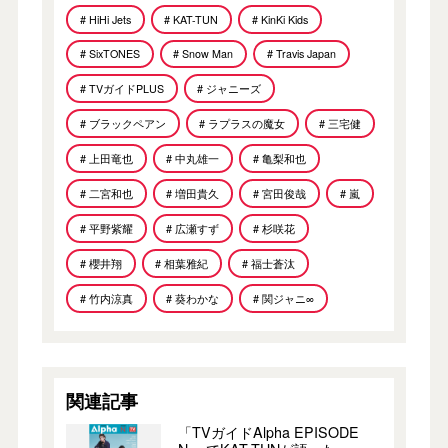
# HiHi Jets
# KAT-TUN
# KinKi Kids
# SixTONES
# Snow Man
# Travis Japan
# TVガイドPLUS
# ジャニーズ
# ブラックペアン
# ラプラスの魔女
# 三宅健
# 上田竜也
# 中丸雄一
# 亀梨和也
# 二宮和也
# 増田貴久
# 宮田俊哉
# 嵐
# 平野紫耀
# 広瀬すず
# 杉咲花
# 櫻井翔
# 相葉雅紀
# 福士蒼汰
# 竹内涼真
# 葵わかな
# 関ジャニ∞
関連記事
「TVガイドAlpha EPISODE