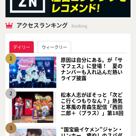
アクセスランキング
Ranking
デイリー
ウィークリー
1
原因は自分にある。が「サ
マフェス」に登場！ 夏の
ナンバーも入れ込んだ熱い
ライブ披露
2
松本人志がぼそっと「次ど
こ行くつもりなん？」熱気
と寒風の青森生配信「西田
二郎＋（プラス）」第18回
3
“国宝級イケメン”ジャン・
リンホー、癒やしのスパダ