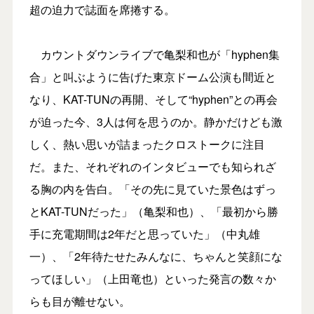
超の迫力で誌面を席捲する。
カウントダウンライブで亀梨和也が「hyphen集
合」と叫ぶように告げた東京ドーム公演も間近と
なり、KAT-TUNの再開、そして“hyphen”との再会
が迫った今、3人は何を思うのか。静かだけども激
しく、熱い思いが詰まったクロストークに注目
だ。また、それぞれのインタビューでも知られざ
る胸の内を告白。「その先に見ていた景色はずっ
とKAT-TUNだった」（亀梨和也）、「最初から勝
手に充電期間は2年だと思っていた」（中丸雄
一）、「2年待たせたみんなに、ちゃんと笑顔にな
ってほしい」（上田竜也）といった発言の数々か
らも目が離せない。