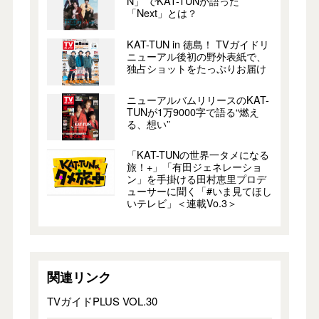
N」 でKAT-TUNが語った
「Next」とは？
KAT-TUN in 徳島！ TVガイドリ
ニューアル後初の野外表紙で、
独占ショットをたっぷりお届け
ニューアルバムリリースのKAT-
TUNが1万9000字で語る“燃え
る、想い”
「KAT-TUNの世界一タメになる
旅！+」「有田ジェネレーショ
ン」を手掛ける田村恵里プロデ
ューサーに聞く「#いま見てほし
いテレビ」＜連載Vo.3＞
関連リンク
TVガイドPLUS VOL.30