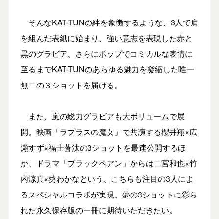
そんなKAT-TUNの絆を象徴するような、3人で肩
を組んだ表紙に始まり、強い意志を表現した赤と
黒のグラビア、さらにポップでコミカルな表情に
至るまでKAT-TUNのあらゆる魅力を凝縮した唯一
無二の３ショットを届ける。
また、嵐の総力グラビアも大ボリュームで展
開。映画「ラプラスの魔女」で共演する櫻井翔×広
瀬すず×福士蒼汰の3ショットを最速公開するほ
か、ドラマ「ブラックペアン」からは二宮和也×竹
内涼真×葵わかなという、こちらも注目の3人によ
るスペシャルコラボが実現。夢の3ショットに彩ら
れた永久保存版の一冊に期待いただきたい。