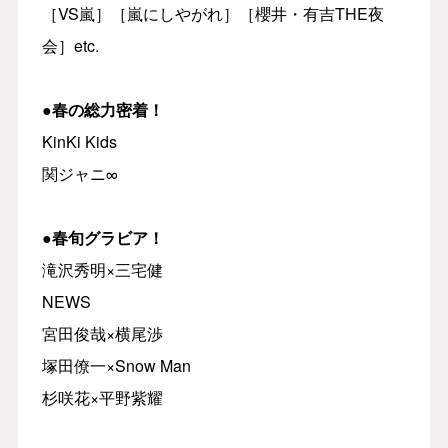
［VS嵐］［嵐にしやがれ］［櫻井・有吉THE夜
会］etc.
●春の総力密着！
KinKi Kids
関ジャニ∞
●春旬グラビア！
滝沢秀明×三宅健
NEWS
宮田俊哉×横尾渉
塚田僚一×Snow Man
杉咲花×平野紫耀