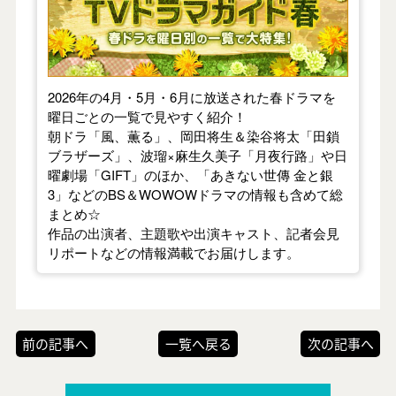
2026年の4月・5月・6月に放送された春ドラマを
曜日ごとの一覧で見やすく紹介！
朝ドラ「風、薫る」、岡田将生＆染谷将太「田鎖
ブラザーズ」、波瑠×麻生久美子「月夜行路」や日
曜劇場「GIFT」のほか、「あきない世傳 金と銀
3」などのBS＆WOWOWドラマの情報も含めて総
まとめ☆
作品の出演者、主題歌や出演キャスト、記者会見
リポートなどの情報満載でお届けします。
前の記事へ
一覧へ戻る
次の記事へ