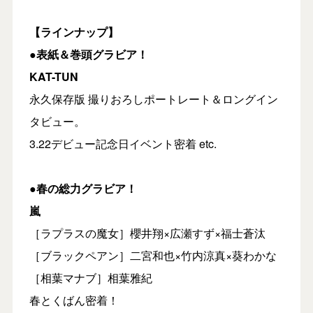
【ラインナップ】
●表紙＆巻頭グラビア！
KAT-TUN
永久保存版 撮りおろしポートレート＆ロングイン
タビュー。
3.22デビュー記念日イベント密着 etc.
●春の総力グラビア！
嵐
［ラプラスの魔女］櫻井翔×広瀬すず×福士蒼汰
［ブラックペアン］二宮和也×竹内涼真×葵わかな
［相葉マナブ］相葉雅紀
春とくばん密着！