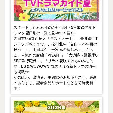
スタートした2026年の7月・8月・9月放送の夏ド
ラマを曜日別の一覧で見やすく紹介！
内田有紀×寺西拓人「ラストノート」、蒼井優「T
シャツが乾くまで」、松村北斗「告白－25年目の
秘密－」、山田涼介「一次元の挿し木」、さら
に、人気作の続編「VIVANT」「大追跡～警視庁S
SBC強行犯係～」「リラの花咲くけものみち2」
や、BS＆WOWOWで放送される新ドラマの情報
も掲載☆
そのほか、出演者、主題歌や追加キャスト、最新
のあらすじ、記者会見リポートなどを随時更新
中！
【2026年春】TVドラマガイド