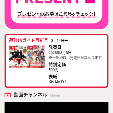
週刊TVガイド最新号
8月14日号
発売日
2026年8月5日
※一部地域は発売日が異なります
特別定価
590円
表紙
Kis-My-Ft2
動画チャンネル
Movie