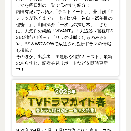
ラマを曜日別の一覧で見やすく紹介！
内田有紀×寺西拓人「ラストノート」、蒼井優「T
シャツが乾くまで」、松村北斗「告白－25年目の
秘密－」、山田涼介「一次元の挿し木」、さら
に、人気作の続編「VIVANT」「大追跡～警視庁S
SBC強行犯係～」「リラの花咲くけものみち2」
や、BS＆WOWOWで放送される新ドラマの情報
も掲載☆
そのほか、出演者、主題歌や追加キャスト、最新
のあらすじ、記者会見リポートなどを随時更新
中！
【2026年春】TVドラマガイド
2026年の4月・5月・6月に放送された春ドラマを