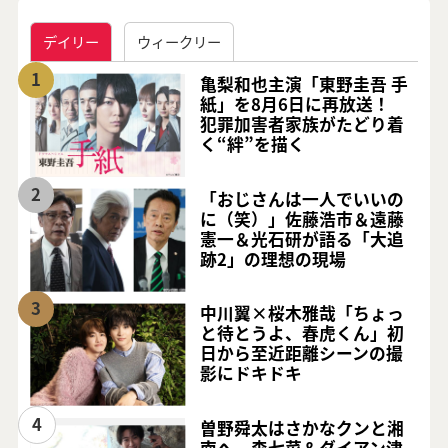
デイリー
ウィークリー
1
亀梨和也主演「東野圭吾 手
紙」を8月6日に再放送！
犯罪加害者家族がたどり着
く“絆”を描く
2
「おじさんは一人でいいの
に（笑）」佐藤浩市＆遠藤
憲一＆光石研が語る「大追
跡2」の理想の現場
3
中川翼×桜木雅哉「ちょっ
と待とうよ、春虎くん」初
日から至近距離シーンの撮
影にドキドキ
4
曽野舜太はさかなクンと湘
南へ 森七菜＆ダイアン津