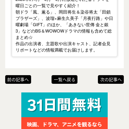
曜日ごとの一覧で見やすく紹介！
朝ドラ「風、薫る」、岡田将生＆染谷将太「田鎖
ブラザーズ」、波瑠×麻生久美子「月夜行路」や日
曜劇場「GIFT」のほか、「あきない世傳 金と銀
3」などのBS＆WOWOWドラマの情報も含めて総
まとめ☆
作品の出演者、主題歌や出演キャスト、記者会見
リポートなどの情報満載でお届けします。
前の記事へ
一覧へ戻る
次の記事へ