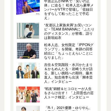
中居正広がNHKで「笑いの正
体」に迫る！ 松本人志ら豪華メ
ンバーがVTRで登場し「収録日
をずらして粘ったことで手応
え」
“友達以上家族未満”お笑いコン
ビ・TEAM BANANAに「ふたり
のディスタンス」が密着。語り
は新垣結衣
松本人志、女性限定「IPPONグ
ランプリ」を開催。奇跡の回答
続出に「ちょっとえらいことに
なりました」
吉住＆空気階段・水川かたまり
＆かもめんたる・岩崎う大が語
る、新しい挑戦への期待。藤木
直人、知念侑李ら出演「脚本芸
人」インタビュー
“戦友”錦鯉＆ヒコロヒーが人生
をさらけ出す！ 「上田晋也の芸
人トーク検定」インタビュー
「R-1」2021優勝・ゆりやん、