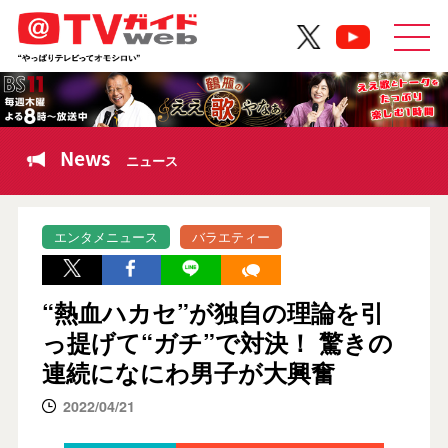
News
ニュース
エンタメニュース
バラエティー
“熱血ハカセ”が独⾃の理論を引
っ提げて“ガチ”で対決！ 驚きの
連続になにわ男子が大興奮
2022/04/21