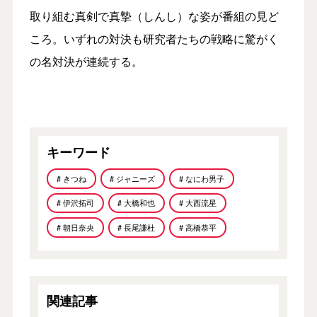
取り組む真剣で真摯（しんし）な姿が番組の見ど
ころ。いずれの対決も研究者たちの戦略に驚がく
の名対決が連続する。
キーワード
# きつね
# ジャニーズ
# なにわ男子
# 伊沢拓司
# 大橋和也
# 大西流星
# 朝日奈央
# 長尾謙杜
# 高橋恭平
関連記事