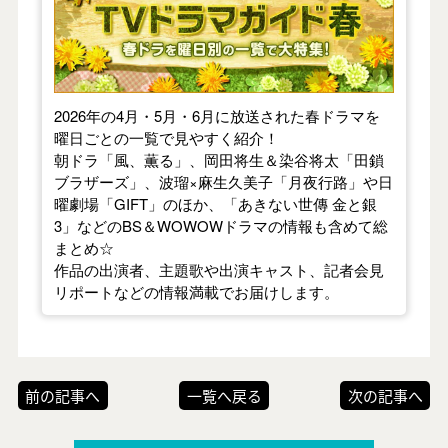
2026年の4月・5月・6月に放送された春ドラマを
曜日ごとの一覧で見やすく紹介！
朝ドラ「風、薫る」、岡田将生＆染谷将太「田鎖
ブラザーズ」、波瑠×麻生久美子「月夜行路」や日
曜劇場「GIFT」のほか、「あきない世傳 金と銀
3」などのBS＆WOWOWドラマの情報も含めて総
まとめ☆
作品の出演者、主題歌や出演キャスト、記者会見
リポートなどの情報満載でお届けします。
前の記事へ
一覧へ戻る
次の記事へ