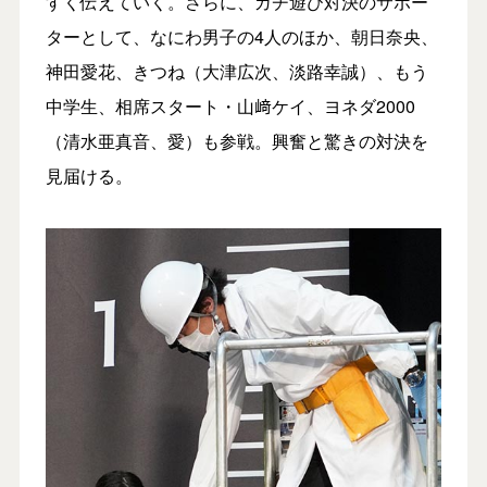
すく伝えていく。さらに、ガチ遊び対決のサポー
ターとして、なにわ男子の4人のほか、朝日奈央、
神田愛花、きつね（大津広次、淡路幸誠）、もう
中学生、相席スタート・山﨑ケイ、ヨネダ2000
（清水亜真音、愛）も参戦。興奮と驚きの対決を
見届ける。