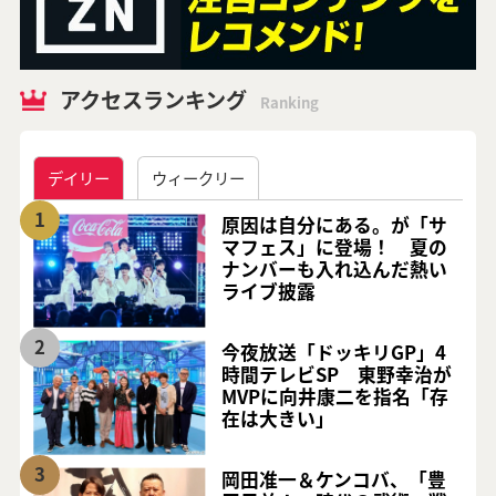
アクセスランキング
Ranking
デイリー
ウィークリー
1
原因は自分にある。が「サ
マフェス」に登場！ 夏の
ナンバーも入れ込んだ熱い
ライブ披露
2
今夜放送「ドッキリGP」4
時間テレビSP 東野幸治が
MVPに向井康二を指名「存
在は大きい」
3
岡田准一＆ケンコバ、「豊