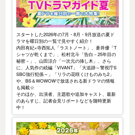
スタートした2026年の7月・8月・9月放送の夏ド
ラマを曜日別の一覧で見やすく紹介！
内田有紀×寺西拓人「ラストノート」、蒼井優「T
シャツが乾くまで」、松村北斗「告白－25年目の
秘密－」、山田涼介「一次元の挿し木」、さら
に、人気作の続編「VIVANT」「大追跡～警視庁S
SBC強行犯係～」「リラの花咲くけものみち2」
や、BS＆WOWOWで放送される新ドラマの情報
も掲載☆
そのほか、出演者、主題歌や追加キャスト、最新
のあらすじ、記者会見リポートなどを随時更新
中！
【2026年春】TVドラマガイド