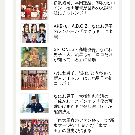
伊沢拓司、本田望結、3時のヒロ
イン・福田麻貴が世界の入試問
題にチャレンジ！
AKB48、A.B.C-Z、なにわ男子
のメンバーが「タクうま」に出
演
SixTONES・髙地優吾、なにわ
男子・大西流星らが「ロコだけ
が知っている」に登場
なにわ男子、“激似”とうわさの
新人アイドル・はこね男子と初
コラボ！
なにわ男子・大橋和也主演の
「俺かわ」スピンオフ「僕の可
愛いはまだまだ発展途上!?」が
配信決定
「東大王春のファン祭り」で“新
東大王”決定！ 新たな「東大
王」の歴史が始まる