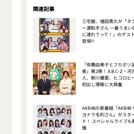
関連記事
三宅健、増田貴久が「タ
ー運転手さん 一番うまい
に連れてって！」のゲス
登場!!
「有働由美子とフカボリ
者」第2弾！ A.B.C-Z・
人、新川優愛、ヒコロヒ
初出し情報に大興奮
AKB48の新番組「AKB48 
ヨナラ毛利さん」がスタ
ト！ スペシャルライブも
催