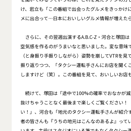
け、岩立も「この番組で出会ったグルメをきっかけ
メに出合って…日本においしいグルメ情報が増えた
さらに、その翌週出演するA.B.C-Z・河合と塚
空気感を作るのがうまいなと思いました。変な意味で
（と身振り手振りしながら）姿勢を崩してVTRを見
振り返りつつ、「タクシー運転手さんにお店を聞く
しますけど（笑）。この番組を見て、おいしいお店
続けて、塚田は「途中で100%の確率でおなかが
抜けちゃうことなく最後まで楽しくご覧ください！
い！」、河合も「地元のタクシー運転手さんが紹介
者の皆さんも『うちの地元はこんなのあるよ』って
います。主役はスタジオにいる誰でもなくタクシー