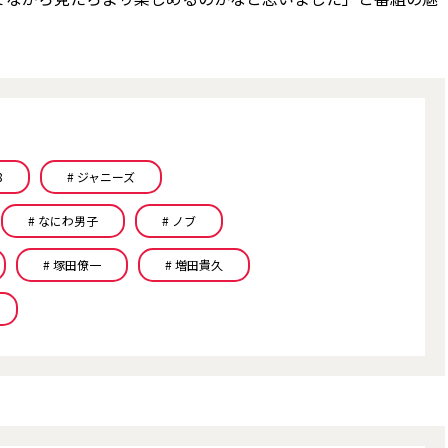
8
# ジャニーズ
# なにわ男子
# ノブ
# 塚田僚一
# 増田貴久