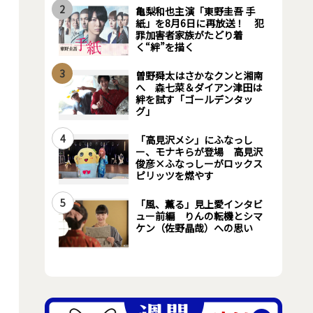
2
亀梨和也主演「東野圭吾 手
紙」を8月6日に再放送！ 犯
罪加害者家族がたどり着
く“絆”を描く
3
曽野舜太はさかなクンと湘南
へ 森七菜＆ダイアン津田は
絆を試す「ゴールデンタッ
グ」
4
「高見沢メシ」にふなっし
ー、モナキらが登場 高見沢
俊彦×ふなっしーがロックス
ピリッツを燃やす
5
「風、薫る」見上愛インタビ
ュー前編 りんの転機とシマ
ケン（佐野晶哉）への思い