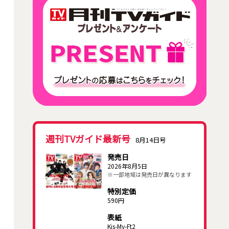
週刊TVガイド最新号
8月14日号
発売日
2026年8月5日
※一部地域は発売日が異なります
特別定価
590円
表紙
Kis-My-Ft2