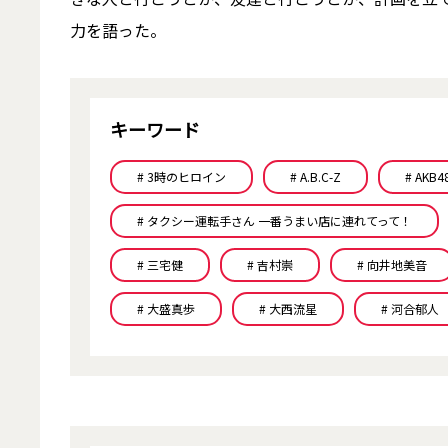
力を語った。
キーワード
# 3時のヒロイン
# A.B.C-Z
# AKB4
# タクシー運転手さん 一番うまい店に連れてって！
# 三宅健
# 吉村崇
# 向井地美音
# 大盛真歩
# 大西流星
# 河合郁人