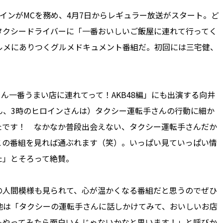
ンがMCを務め、4月7日からレギュラー放送がスタート。ど
タクシードライバーに「一番おいしいご飯屋に連れて行ってく
ルメにありつくグルメドキュメント番組だ。初回には三宅健、
さん一番うまい店に連れてって！AKB48編」にも出演する向井
ん、3時のヒロインさんは）タクシー運転手さんの行動に細か
たです！ なかなか普段出会えない、タクシー運転手さんだか
この番組を見れば通ぶれます（笑）。いっぱい見ていっぱい情
た」とそろって絶賛。
人間模様も見られて、心が温かくなる番組だと思うのでぜひ
地は「タクシーの運転手さんに話しかけてみて、おいしいお店
もやってみたら面白いんじゃないかなと思います！」と呼びか