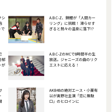
クシ
A.B.C-Z、錦鯉が「人間カー
店
リング」に挑戦！ 滑らせす
トで
ぎると熱々の温泉に落下!?
記
A.B.C-ZのMCで8時間半の生
河合郁
放送。ジャニーズの曲のリク
ーが
エストに応える！
サ
AKB48の絶対エース・小栗有
ー
以が奥野壮主演「恋に無駄
開
口」のヒロインに