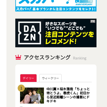
アクセスランキング
Ranking
デイリー
ウィークリー
1
中川翼×桜木雅哉「ちょっと
待とうよ、春虎くん」初日か
ら至近距離シーンの撮影にド
キドキ