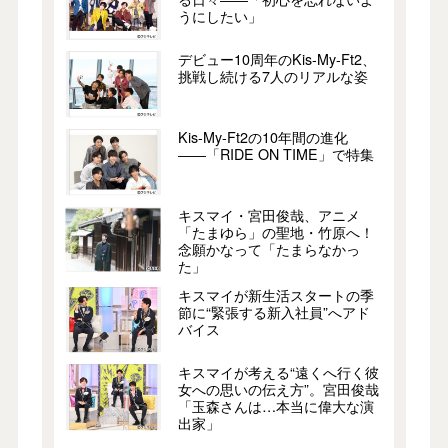
うにしたい」
デビュー10周年のKis-My-Ft2、
挑戦し続ける7人のリアルな姿
Kis-My-Ft2の10年間の進化
――「RIDE ON TIME」で特集
キスマイ・宮田俊哉、アニメ
「たまゆら」の聖地・竹原へ！
念願かなって「たまらなかっ
た」
キスマイが新生活スタートの季
節に“緊張する新入社員”へアド
バイス
キスマイが考える“遠くへ行く彼
女への思いの伝え方”。宮田俊哉
「玉森さんは…本当に偉大な演
出家」