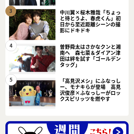
3
中川翼×桜木雅哉「ちょっ
と待とうよ、春虎くん」初
日から至近距離シーンの撮
影にドキドキ
4
曽野舜太はさかなクンと湘
南へ 森七菜＆ダイアン津
田は絆を試す「ゴールデン
タッグ」
5
「高見沢メシ」にふなっし
ー、モナキらが登場 高見
沢俊彦×ふなっしーがロッ
クスピリッツを燃やす