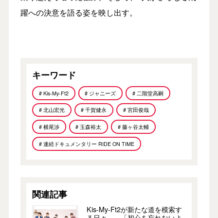
躍への決意を語る姿を映し出す。
キーワード
# Kis-My-Ft2
# ジャニーズ
# 二階堂高嗣
# 北山宏光
# 千賀健永
# 宮田俊哉
# 横尾渉
# 玉森裕太
# 藤ヶ谷太輔
# 連続ドキュメンタリー RIDE ON TIME
関連記事
Kis-My-Ft2が新たな道を模索す
る日々――「初心を忘れないよ