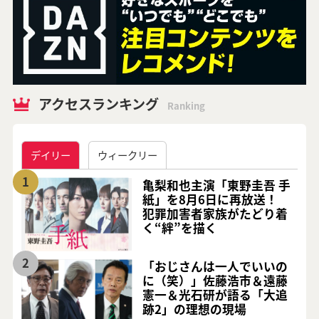
アクセスランキング
Ranking
デイリー
ウィークリー
1
亀梨和也主演「東野圭吾 手
紙」を8月6日に再放送！
犯罪加害者家族がたどり着
く“絆”を描く
2
「おじさんは一人でいいの
に（笑）」佐藤浩市＆遠藤
憲一＆光石研が語る「大追
跡2」の理想の現場