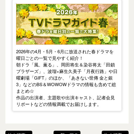
【2026年春】TVドラマガイド
2026年の4月・5月・6月に放送された春ドラマを
曜日ごとの一覧で見やすく紹介！
朝ドラ「風、薫る」、岡田将生＆染谷将太「田鎖
ブラザーズ」、波瑠×麻生久美子「月夜行路」や日
曜劇場「GIFT」のほか、「あきない世傳 金と銀
3」などのBS＆WOWOWドラマの情報も含めて総
まとめ☆
作品の出演者、主題歌や出演キャスト、記者会見
リポートなどの情報満載でお届けします。