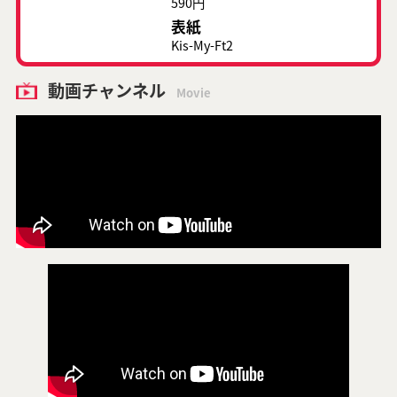
590円
表紙
Kis-My-Ft2
動画チャンネル
Movie