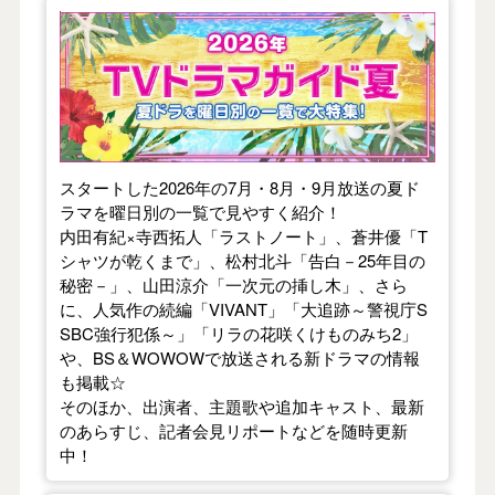
【2026年夏】TVドラマガイド
スタートした2026年の7月・8月・9月放送の夏ド
ラマを曜日別の一覧で見やすく紹介！
内田有紀×寺西拓人「ラストノート」、蒼井優「T
シャツが乾くまで」、松村北斗「告白－25年目の
秘密－」、山田涼介「一次元の挿し木」、さら
に、人気作の続編「VIVANT」「大追跡～警視庁S
SBC強行犯係～」「リラの花咲くけものみち2」
や、BS＆WOWOWで放送される新ドラマの情報
も掲載☆
そのほか、出演者、主題歌や追加キャスト、最新
のあらすじ、記者会見リポートなどを随時更新
中！