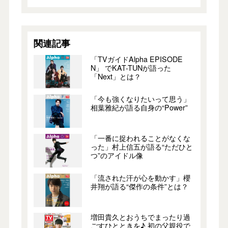
関連記事
「TVガイドAlpha EPISODE
N」 でKAT-TUNが語った
「Next」とは？
「今も強くなりたいって思う」
相葉雅紀が語る自身の“Power”
「一番に捉われることがなくな
った」村上信五が語る“ただひと
つ”のアイドル像
「流された汗が心を動かす」櫻
井翔が語る“傑作の条件”とは？
増田貴久とおうちでまったり過
ごすひとときを♪ 初の父親役で