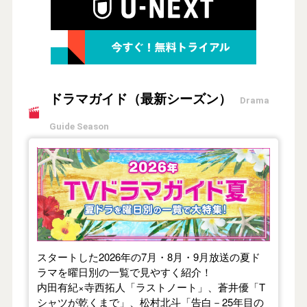
ドラマガイド（最新シーズン）
Drama
Guide Season
【2026年夏】TVドラマガイド
スタートした2026年の7月・8月・9月放送の夏ド
ラマを曜日別の一覧で見やすく紹介！
内田有紀×寺西拓人「ラストノート」、蒼井優「T
シャツが乾くまで」、松村北斗「告白－25年目の