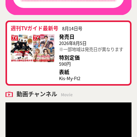
週刊TVガイド最新号
8月14日号
発売日
2026年8月5日
※一部地域は発売日が異なります
特別定価
590円
表紙
Kis-My-Ft2
動画チャンネル
Movie