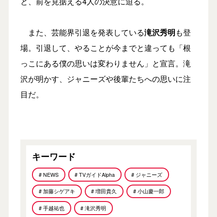
と、前を見据える4人の決意に迫る。
また、芸能界引退を発表している
滝沢秀明
も登
場。引退して、やることが今までと違っても「根
っこにある僕の思いは変わりません」と宣言。滝
沢が明かす、ジャニーズや後輩たちへの思いに注
目だ。
キーワード
# NEWS
# TVガイドAlpha
# ジャニーズ
# 加藤シゲアキ
# 増田貴久
# 小山慶一郎
# 手越祐也
# 滝沢秀明