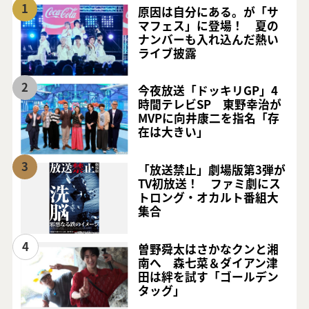
1
原因は自分にある。が「サ
マフェス」に登場！ 夏の
ナンバーも入れ込んだ熱い
ライブ披露
2
今夜放送「ドッキリGP」4
時間テレビSP 東野幸治が
MVPに向井康二を指名「存
在は大きい」
3
「放送禁止」劇場版第3弾が
TV初放送！ ファミ劇にス
トロング・オカルト番組大
集合
4
曽野舜太はさかなクンと湘
南へ 森七菜＆ダイアン津
田は絆を試す「ゴールデン
タッグ」