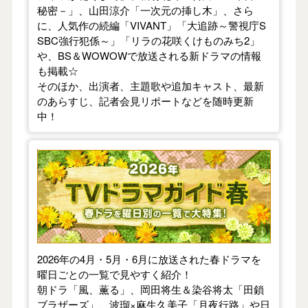
秘密－」、山田涼介「一次元の挿し木」、さら
に、人気作の続編「VIVANT」「大追跡～警視庁S
SBC強行犯係～」「リラの花咲くけものみち2」
や、BS＆WOWOWで放送される新ドラマの情報
も掲載☆
そのほか、出演者、主題歌や追加キャスト、最新
のあらすじ、記者会見リポートなどを随時更新
中！
【2026年春】TVドラマガイド
2026年の4月・5月・6月に放送された春ドラマを
曜日ごとの一覧で見やすく紹介！
朝ドラ「風、薫る」、岡田将生＆染谷将太「田鎖
ブラザーズ」、波瑠×麻生久美子「月夜行路」や日