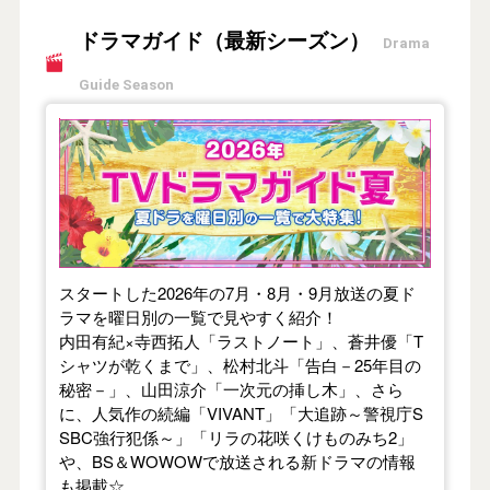
ドラマガイド（最新シーズン）
Drama
Guide Season
【2026年夏】TVドラマガイド
スタートした2026年の7月・8月・9月放送の夏ド
ラマを曜日別の一覧で見やすく紹介！
内田有紀×寺西拓人「ラストノート」、蒼井優「T
シャツが乾くまで」、松村北斗「告白－25年目の
秘密－」、山田涼介「一次元の挿し木」、さら
に、人気作の続編「VIVANT」「大追跡～警視庁S
SBC強行犯係～」「リラの花咲くけものみち2」
や、BS＆WOWOWで放送される新ドラマの情報
も掲載☆