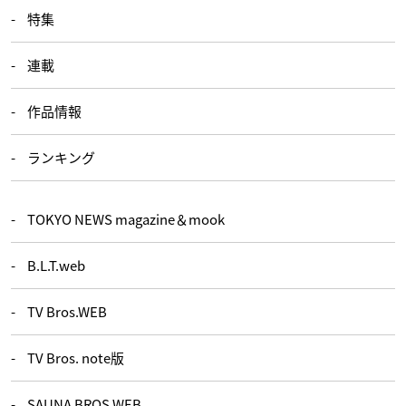
特集
連載
作品情報
ランキング
TOKYO NEWS magazine＆mook
B.L.T.web
TV Bros.WEB
TV Bros. note版
SAUNA BROS.WEB