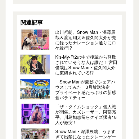
関連記事
出川哲朗、Snow Man・深澤辰
哉＆渡辺翔太＆佐久間大介が先
に録ったナレーション通りにロ
ケ敢行!?
Kis-My-Ft2の中で後輩から尊敬
されていそうな人は誰だ！ 宮田
俊哉はSnow Man・佐久間大介
に束縛されている!?
「Snow Manが豪邸でシェアハ
ウスしてみた」3月放送決定！
プライベート感たっぷりの新感
覚バラエティー
「ザ・タイムショック」個人戦
が開催。カズレーザー、阿部亮
平、川島如恵留らクイズ猛者18
人が激突！
Snow Man・深澤辰哉、うます
ぎて出禁になったクレーンゲー