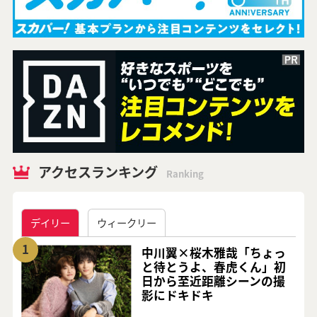
アクセスランキング
Ranking
デイリー
ウィークリー
1
中川翼×桜木雅哉「ちょっ
と待とうよ、春虎くん」初
日から至近距離シーンの撮
影にドキドキ