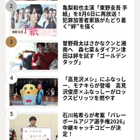
2
亀梨和也主演「東野圭吾 手
紙」を8月6日に再放送！
犯罪加害者家族がたどり着
く“絆”を描く
3
曽野舜太はさかなクンと湘
南へ 森七菜＆ダイアン津
田は絆を試す「ゴールデン
タッグ」
4
「高見沢メシ」にふなっし
ー、モナキらが登場 高見
沢俊彦×ふなっしーがロッ
クスピリッツを燃やす
5
石川祐希らが考案「バレー
ボールアジア選手権2026」
中継キャッチコピーが決
定！