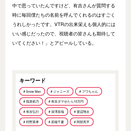
中で思っていたんですけど、有吉さんが質問する
時に毎回僕たちの名前を呼んでくれるのはすごく
うれしかったです。VTRの出来栄えも個人的には
いい感じだったので、視聴者の皆さんも期待して
いてください！」とアピールしている。
キーワード
# Snow Man
# ジャニーズ
# フワちゃん
# 指原莉乃
# 有吉ダマせたら10万円
# 有吉弘行
# 深澤辰哉
# 渡辺翔太
# 狩野英孝
# 若槻千夏
# 阿部亮平