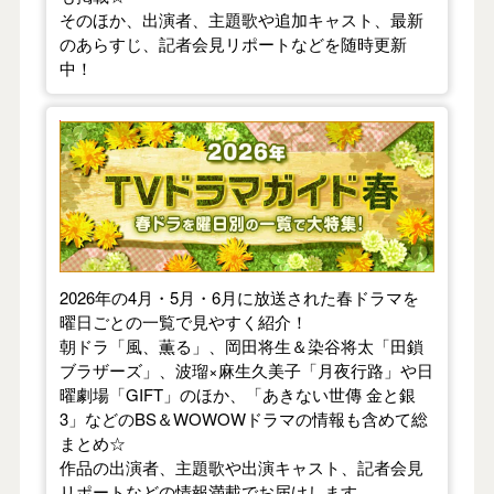
そのほか、出演者、主題歌や追加キャスト、最新
のあらすじ、記者会見リポートなどを随時更新
中！
【2026年春】TVドラマガイド
2026年の4月・5月・6月に放送された春ドラマを
曜日ごとの一覧で見やすく紹介！
朝ドラ「風、薫る」、岡田将生＆染谷将太「田鎖
ブラザーズ」、波瑠×麻生久美子「月夜行路」や日
曜劇場「GIFT」のほか、「あきない世傳 金と銀
3」などのBS＆WOWOWドラマの情報も含めて総
まとめ☆
作品の出演者、主題歌や出演キャスト、記者会見
リポートなどの情報満載でお届けします。