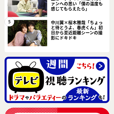
ァンへの思い「僕の温度も
感じてもらえたら」
5
中川翼×桜木雅哉「ちょっ
と待とうよ、春虎くん」初
日から至近距離シーンの撮
影にドキドキ