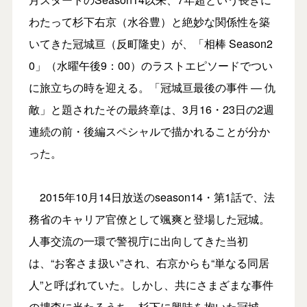
わたって杉下右京（水谷豊）と絶妙な関係性を築
いてきた冠城亘（反町隆史）が、「相棒 Season2
0」（水曜午後9：00）のラストエピソードでつい
に旅立ちの時を迎える。「冠城亘最後の事件 ― 仇
敵」と題されたその最終章は、3月16・23日の2週
連続の前・後編スペシャルで描かれることが分か
った。
2015年10月14日放送のseason14・第1話で、法
務省のキャリア官僚として颯爽と登場した冠城。
人事交流の一環で警視庁に出向してきた当初
は、“お客さま扱い”され、右京からも“単なる同居
人”と呼ばれていた。しかし、共にさまざまな事件
の捜査に当たるうち、杉下に興味を抱いた冠城