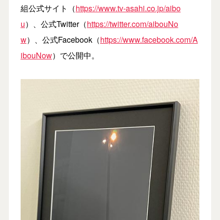
組公式サイト（
https://www.tv-asahi.co.jp/aibo
u
）、公式Twitter（
https://twitter.com/aibouNo
w
）、公式Facebook（
https://www.facebook.com/A
ibouNow
）で公開中。