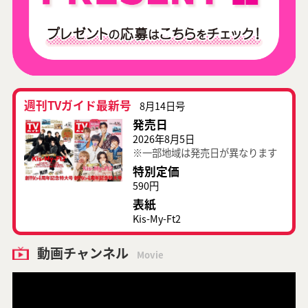
週刊TVガイド最新号
8月14日号
発売日
2026年8月5日
※一部地域は発売日が異なります
特別定価
590円
表紙
Kis-My-Ft2
動画チャンネル
Movie