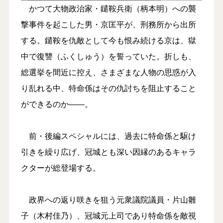
かつて大物政治家・鑓鞍兵衛（柄本明）への襲
撃事件を起こした男・京匡平が、刑務所から出所
する。鑓鞍を仇敵として今も恨み続ける京は、獄
中で復讐（ふくしゅう）を誓っていた。折しも、
総選挙を間近に控え、さまざまな人物の思惑が入
り乱れる中、特命係はその仇討ちを阻止すること
ができるのか――。
前・後編スペシャルには、過去に特命係と駆け
引きを繰り広げ、冠城とも深い因縁のあるキャラ
クターが総登場する。
政界への返り咲きを狙う元衆議院議員・片山雛
子（木村佳乃）、冠城元上司であり特命係を敵視