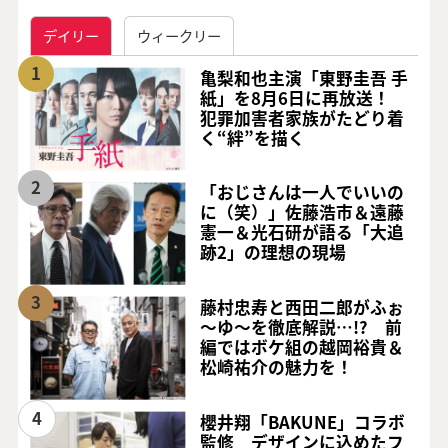
デイリー
ウィークリー
1
亀梨和也主演「東野圭吾 手
紙」を8月6日に再放送！
犯罪加害者家族がたどり着
く“絆”を描く
2
「おじさんは一人でいいの
に（笑）」佐藤浩市＆遠藤
憲一＆光石研が語る「大追
跡2」の理想の現場
3
藤村忠寿と西田二郎がふぉ
～ゆ～を徹底解説…!? 前
編ではボケ組の越岡裕貴＆
松崎祐介の魅力を！
4
櫻井翔「BAKUNE」コラボ
監修 デザインに込めたフ