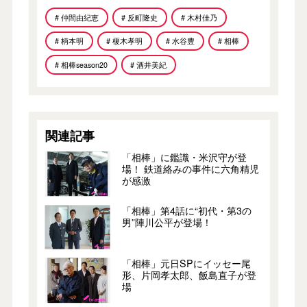
# 仲間由紀恵
# 反町隆史
# 木村佳乃
# 柄本明
# 榎木孝明
# 水谷豊
# 相棒
# 相棒season20
# 酒井美紀
関連記事
「相棒」に鑑識・米沢守が登
場！ 鉄道絡みの事件に六角精児
が感激
「相棒」第4話に“初代・第3の
男”陣川公平が登場！
「相棒」元日SPにイッセー尾
形、片岡孝太郎、飯島直子が登
場