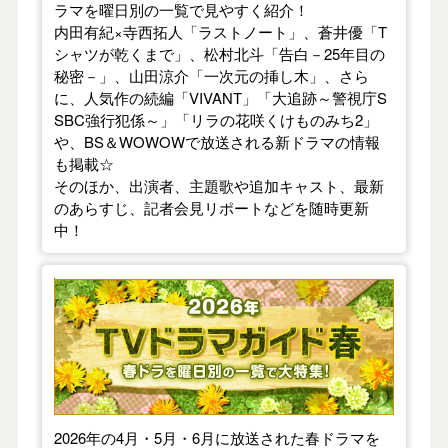
ラマを曜日別の一覧で見やすく紹介！
内田有紀×寺西拓人「ラストノート」、蒼井優「T
シャツが乾くまで」、松村北斗「告白－25年目の
秘密－」、山田涼介「一次元の挿し木」、さら
に、人気作の続編「VIVANT」「大追跡～警視庁S
SBC強行犯係～」「リラの花咲くけものみち2」
や、BS＆WOWOWで放送される新ドラマの情報
も掲載☆
そのほか、出演者、主題歌や追加キャスト、最新
のあらすじ、記者会見リポートなどを随時更新
中！
【2026年春】TVドラマガイド
2026年の4月・5月・6月に放送された春ドラマを