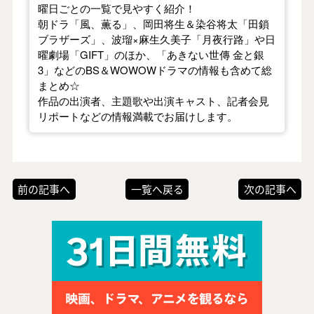
曜日ごとの一覧で見やすく紹介！
朝ドラ「風、薫る」、岡田将生＆染谷将太「田鎖
ブラザーズ」、波瑠×麻生久美子「月夜行路」や日
曜劇場「GIFT」のほか、「あきない世傳 金と銀
3」などのBS＆WOWOWドラマの情報も含めて総
まとめ☆
作品の出演者、主題歌や出演キャスト、記者会見
リポートなどの情報満載でお届けします。
前の記事へ
一覧へ戻る
次の記事へ