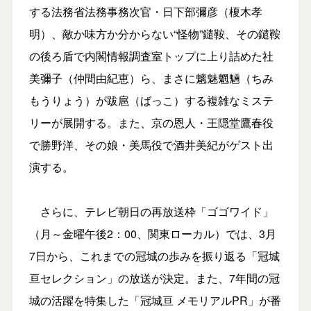
する法務省法務事務次官・日下部彌彦（榎木孝
明）、敵か味方か分からない“怪物”鑓鞍、その鑓鞍
の後ろ盾で内閣情報調査室トップに上り詰めた社
美彌子（仲間由紀恵）ら、まさに魑魅魍魎（ちみ
もうりょう）が跋扈（ばっこ）する複雑なミステ
リーが展開する。また、京の恩人・王隠堂鷹春役
で勝野洋、その娘・美馬役で酒井美紀がゲスト出
演する。
さらに、テレビ朝日の再放送枠「ゴゴワイド」
（月～金曜午後2：00、関東ローカル）では、3月
7日から、これまでの冠城の歩みを振り返る「冠城
亘セレクション」の放送が決定。また、7年間の冠
城の活躍を特集した「冠城亘 メモリアルPR」が番