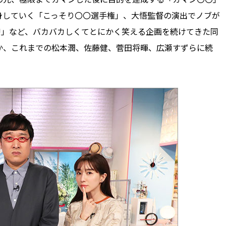
身していく「こっそり〇〇選手権」、大悟監督の演出でノブが
!」など、バカバカしくてとにかく笑える企画を続けてきた同
か、これまでの松本潤、佐藤健、菅田将暉、広瀬すずらに続