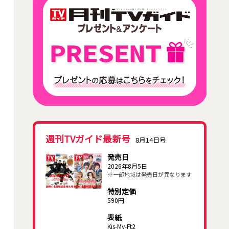
週刊TVガイド最新号
8月14日号
発売日
2026年8月5日
※一部地域は発売日が異なります
特別定価
590円
表紙
Kis-My-Ft2