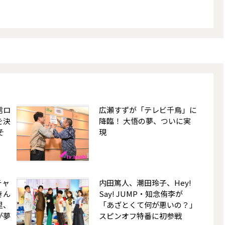
信ロ
広瀬すずが「テレビ千鳥」に
を決
降臨！ 大悟の夢、ついに実
そ
現
!
チャ
内田篤人、潮田玲子、Hey!
きん
Say! JUMP・知念侑李が
里、
「あざとくて何が悪いの？」
が夢
スピンオフ特番に初参戦