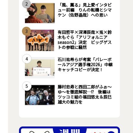
2
「風、薫る」見上愛インタビ
ュー前編 りんの転機とシマ
ケン（佐野晶哉）への思い
3
有田哲平×深澤辰哉×兎×鈴
木もぐら「アリフォルニア
season2」決定 ビッグゲス
トの参戦に騒然
4
石川祐希らが考案「バレーボ
ールアジア選手権2026」中継
キャッチコピーが決定！
5
藤村忠寿と西田二郎がふぉ～
ゆ～を徹底解説…!? 後編は
ツッコミ組の福田悠太＆辰巳
雄大の魅力を