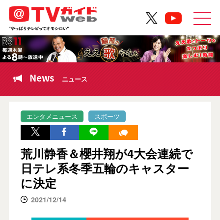
News
ニュース
エンタメニュース
スポーツ
荒川静香＆櫻井翔が4大会連続で
日テレ系冬季五輪のキャスター
に決定
2021/12/14