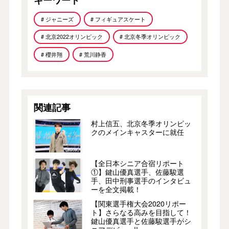
# ジャニーズ
# フィギュアスケート
# 北京2022オリンピック
# 北京冬季オリンピック
# 櫻井翔
# 荒川静香
関連記事
村上信五、北京冬季オリンピッ
クのメインキャスターに就任
【全日本シニア合宿リポート
①】鍵山優真選手、佐藤駿選
手、田中刑事選手のインタビュ
ーを全文掲載！
【関東選手権大会2020リポー
ト】さらなる高みを目指して！
鍵山優真選手と佐藤駿選手がシ