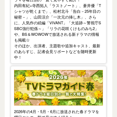
内田有紀×寺西拓人「ラストノート」、蒼井優「T
シャツが乾くまで」、松村北斗「告白－25年目の
秘密－」、山田涼介「一次元の挿し木」、さら
に、人気作の続編「VIVANT」「大追跡～警視庁S
SBC強行犯係～」「リラの花咲くけものみち2」
や、BS＆WOWOWで放送される新ドラマの情報
も掲載☆
そのほか、出演者、主題歌や追加キャスト、最新
のあらすじ、記者会見リポートなどを随時更新
中！
【2026年春】TVドラマガイド
2026年の4月・5月・6月に放送された春ドラマを