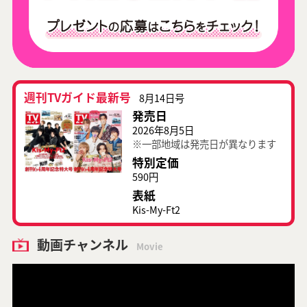
週刊TVガイド最新号
8月14日号
発売日
2026年8月5日
※一部地域は発売日が異なります
特別定価
590円
表紙
Kis-My-Ft2
動画チャンネル
Movie