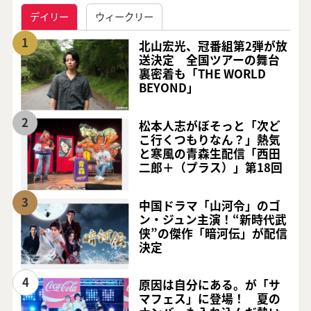
デイリー
ウィークリー
1
北山宏光、冠番組第2弾が放
送決定 全国ツアーの舞台
裏密着も「THE WORLD
BEYOND」
2
松本人志がぼそっと「次ど
こ行くつもりなん？」熱気
と寒風の青森生配信「西田
二郎＋（プラス）」第18回
3
中国ドラマ「山河令」のゴ
ン・ジュン主演！“新時代武
侠”の傑作「暗河伝」が配信
決定
4
原因は自分にある。が「サ
マフェス」に登場！ 夏の