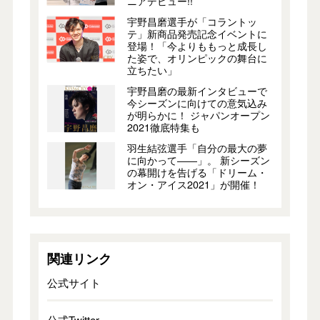
ニアデビュー!!
宇野昌磨選手が「コラントッ
テ」新商品発売記念イベントに
登場！「今よりももっと成長し
た姿で、オリンピックの舞台に
立ちたい」
宇野昌磨の最新インタビューで
今シーズンに向けての意気込み
が明らかに！ ジャパンオープン
2021徹底特集も
羽生結弦選手「自分の最大の夢
に向かって――」。 新シーズン
の幕開けを告げる「ドリーム・
オン・アイス2021」が開催！
関連リンク
公式サイト
公式Twitter