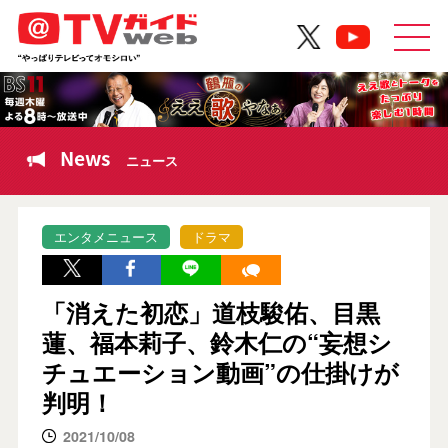
News
ニュース
エンタメニュース
ドラマ
「消えた初恋」道枝駿佑、目黒
蓮、福本莉子、鈴木仁の“妄想シ
チュエーション動画”の仕掛けが
判明！
2021/10/08