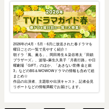
【2026年春】TVドラマガイド
2026年の4月・5月・6月に放送された春ドラマを
曜日ごとの一覧で見やすく紹介！
朝ドラ「風、薫る」、岡田将生＆染谷将太「田鎖
ブラザーズ」、波瑠×麻生久美子「月夜行路」や日
曜劇場「GIFT」のほか、「あきない世傳 金と銀
3」などのBS＆WOWOWドラマの情報も含めて総
まとめ☆
作品の出演者、主題歌や出演キャスト、記者会見
リポートなどの情報満載でお届けします。