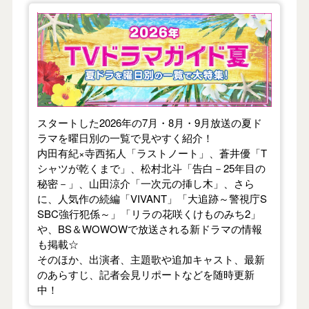
【2026年夏】TVドラマガイド
スタートした2026年の7月・8月・9月放送の夏ド
ラマを曜日別の一覧で見やすく紹介！
内田有紀×寺西拓人「ラストノート」、蒼井優「T
シャツが乾くまで」、松村北斗「告白－25年目の
秘密－」、山田涼介「一次元の挿し木」、さら
に、人気作の続編「VIVANT」「大追跡～警視庁S
SBC強行犯係～」「リラの花咲くけものみち2」
や、BS＆WOWOWで放送される新ドラマの情報
も掲載☆
そのほか、出演者、主題歌や追加キャスト、最新
のあらすじ、記者会見リポートなどを随時更新
中！