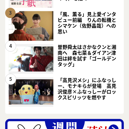
3
「風、薫る」見上愛インタ
ビュー前編 りんの転機と
シマケン（佐野晶哉）への
思い
4
曽野舜太はさかなクンと湘
南へ 森七菜＆ダイアン津
田は絆を試す「ゴールデン
タッグ」
5
「高見沢メシ」にふなっし
ー、モナキらが登場 高見
沢俊彦×ふなっしーがロッ
クスピリッツを燃やす