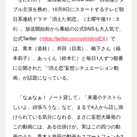
ブル主演を務め、10月9日にスタートするテレビ朝
日系連続ドラマ「消えた初恋」（土曜午後11：3
0）。放送開始前から番組の公式SNSも大人気で、
公式Twitter（
https://twitter.com/oshidoraEX
）で
は、青木（道枝）、井田（目黒）、橋下さん（福
本莉子）、あっくん（鈴木仁）と毎日1人ずつ順番
に公開された「“消え恋”妄想シチュエーション動
画」が話題になっている。
「なぁなぁ！ ノート貸して」「来週小テストら
しいよ、頑張ろうな」など、まるで4人から話し掛
けられている気分になれる、まさに妄想大爆発の
この動画には、ある仕掛けが。実はこの四つの動
画のうち、青木と井田の動画をスマートフォンを2