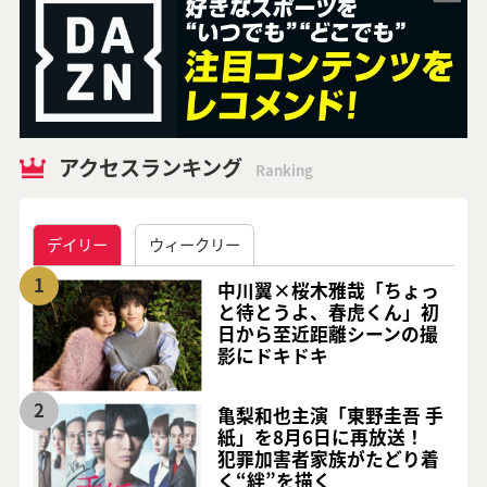
アクセスランキング
Ranking
デイリー
ウィークリー
1
中川翼×桜木雅哉「ちょっ
と待とうよ、春虎くん」初
日から至近距離シーンの撮
影にドキドキ
2
亀梨和也主演「東野圭吾 手
紙」を8月6日に再放送！
犯罪加害者家族がたどり着
く“絆”を描く