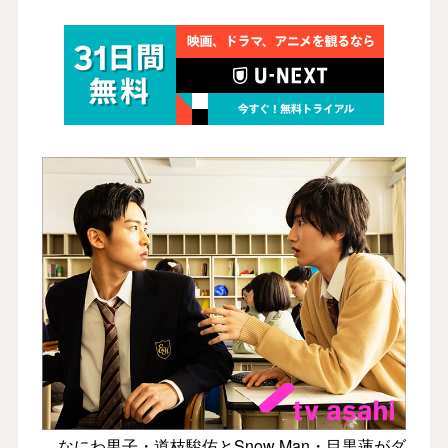
なにわ男子・道枝駿佑とSnow Man・目黒蓮がダ