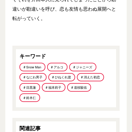
違いが勘違いを呼び、恋も友情も思わぬ展開へと
転がっていく。
キーワード
# Snow Man
# アルコ
# ジャニーズ
# なにわ男子
# ひねくれ渡
# 消えた初恋
# 目黒蓮
# 福本莉子
# 道枝駿佑
# 鈴木仁
関連記事