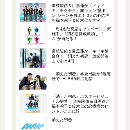
道枝駿佑＆目黒蓮が「ドキド
キ、チクチク」胸キュン“壁ド
ン”シーンを再現！ 2人の心の声
を福本莉子＆鈴木仁が実況
「#消えた初恋キャンペーン」実
施中。 特製“恋愛成就消しゴ
ム”が当たる！
道枝駿佑＆目黒蓮がドキドキ相
合傘！「消えた初恋」放送開始
まであと4日
「消えた初恋」学級日誌が5週連
続でTELASA独占配信
「消えた初恋」ポスタービジュ
アル解禁！ 道枝駿佑＆目黒蓮と
福本莉子＆鈴木仁の恋模様のヒ
ントがここに!?
消えた初恋