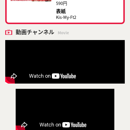
590円
表紙
Kis-My-Ft2
動画チャンネル
Movie