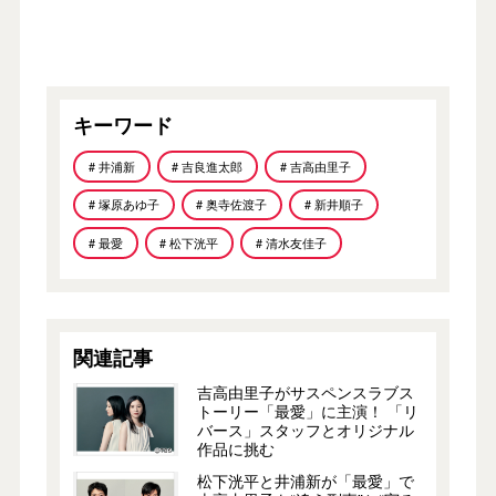
キーワード
# 井浦新
# 吉良進太郎
# 吉高由里子
# 塚原あゆ子
# 奥寺佐渡子
# 新井順子
# 最愛
# 松下洸平
# 清水友佳子
関連記事
吉高由里子がサスペンスラブス
トーリー「最愛」に主演！ 「リ
バース」スタッフとオリジナル
作品に挑む
松下洸平と井浦新が「最愛」で