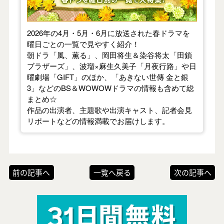
2026年の4月・5月・6月に放送された春ドラマを
曜日ごとの一覧で見やすく紹介！
朝ドラ「風、薫る」、岡田将生＆染谷将太「田鎖
ブラザーズ」、波瑠×麻生久美子「月夜行路」や日
曜劇場「GIFT」のほか、「あきない世傳 金と銀
3」などのBS＆WOWOWドラマの情報も含めて総
まとめ☆
作品の出演者、主題歌や出演キャスト、記者会見
リポートなどの情報満載でお届けします。
前の記事へ
一覧へ戻る
次の記事へ