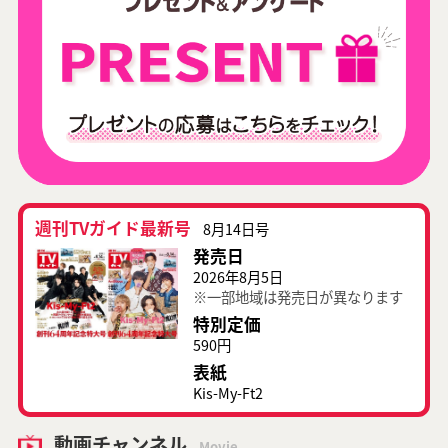
週刊TVガイド最新号
8月14日号
発売日
2026年8月5日
※一部地域は発売日が異なります
特別定価
590円
表紙
Kis-My-Ft2
動画チャンネル
Movie