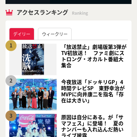
アクセスランキング
Ranking
デイリー
ウィークリー
1
「放送禁止」劇場版第3弾が
TV初放送！ ファミ劇にス
トロング・オカルト番組大
集合
2
今夜放送「ドッキリGP」4
時間テレビSP 東野幸治が
MVPに向井康二を指名「存
在は大きい」
3
原因は自分にある。が「サ
マフェス」に登場！ 夏の
ナンバーも入れ込んだ熱い
ライブ披露