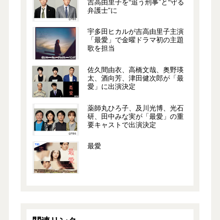
吉高由里子を“追う刑事”と“守る
弁護士”に
宇多田ヒカルが吉高由里子主演
「最愛」で金曜ドラマ初の主題
歌を担当
佐久間由衣、高橋文哉、奥野瑛
太、酒向芳、津田健次郎が「最
愛」に出演決定
薬師丸ひろ子、及川光博、光石
研、田中みな実が「最愛」の重
要キャストで出演決定
最愛