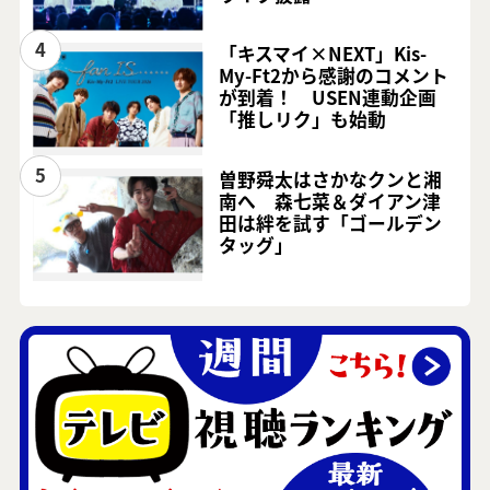
4
「キスマイ×NEXT」Kis-
My-Ft2から感謝のコメント
が到着！ USEN連動企画
「推しリク」も始動
5
曽野舜太はさかなクンと湘
南へ 森七菜＆ダイアン津
田は絆を試す「ゴールデン
タッグ」