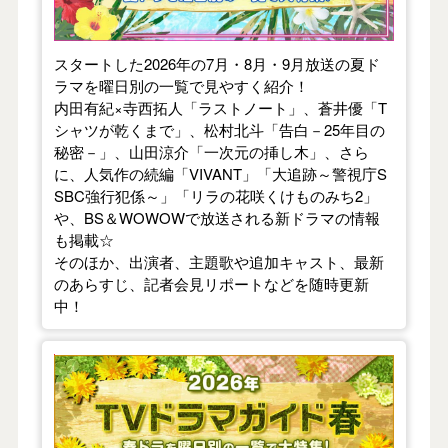
スタートした2026年の7月・8月・9月放送の夏ド
ラマを曜日別の一覧で見やすく紹介！
内田有紀×寺西拓人「ラストノート」、蒼井優「T
シャツが乾くまで」、松村北斗「告白－25年目の
秘密－」、山田涼介「一次元の挿し木」、さら
に、人気作の続編「VIVANT」「大追跡～警視庁S
SBC強行犯係～」「リラの花咲くけものみち2」
や、BS＆WOWOWで放送される新ドラマの情報
も掲載☆
そのほか、出演者、主題歌や追加キャスト、最新
のあらすじ、記者会見リポートなどを随時更新
中！
【2026年春】TVドラマガイド