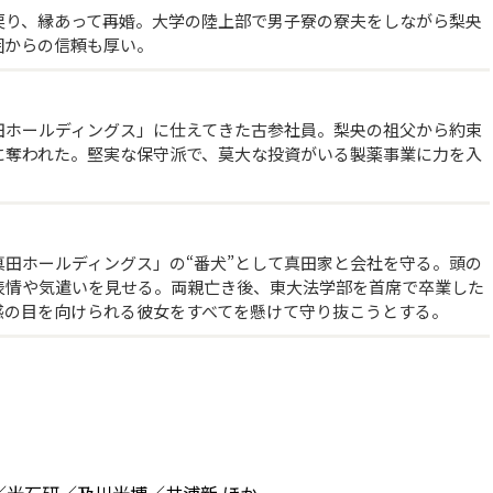
戻り、縁あって再婚。大学の陸上部で男子寮の寮夫をしながら梨央
囲からの信頼も厚い。
田ホールディングス」に仕えてきた古参社員。梨央の祖父から約束
に奪われた。堅実な保守派で、莫大な投資がいる製薬事業に力を入
田ホールディングス」の“番犬”として真田家と会社を守る。頭の
表情や気遣いを見せる。両親亡き後、東大法学部を首席で卒業した
惑の目を向けられる彼女をすべてを懸けて守り抜こうとする。