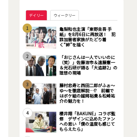
デイリー
ウィークリー
1
亀梨和也主演「東野圭吾 手
紙」を8月6日に再放送！ 犯
罪加害者家族がたどり着
く“絆”を描く
2
「おじさんは一人でいいのに
（笑）」佐藤浩市＆遠藤憲一
＆光石研が語る「大追跡2」の
理想の現場
3
藤村忠寿と西田二郎がふぉ～
ゆ～を徹底解説…!? 前編で
はボケ組の越岡裕貴＆松崎祐
介の魅力を！
4
櫻井翔「BAKUNE」コラボ監
修 デザインに込めたファン
への思い「僕の温度も感じて
もらえたら」