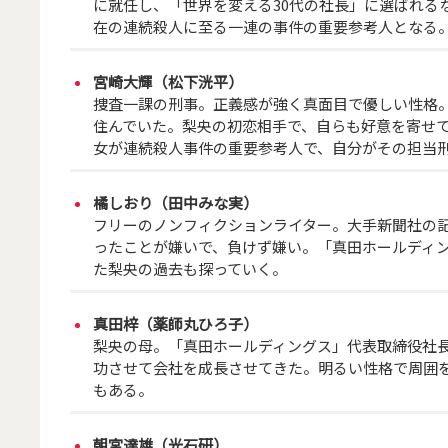
に就任し、「世界を変える30代の社長」に選ばれる
在の連続殺人に至る一連の事件の重要参考人となる
宮崎大輝（松下洸平）
捜査一課の刑事。正義感が強く真面目で優しい性格
住んでいた。梨央の初恋相手で、自らも好意を寄せて
女が連続殺人事件の重要参考人で、自分がその担当
橘しおり（田中みな実）
フリーのノンフィクションライター。大手新聞社の
ったことが嫌いで、負けず嫌い。「真田ホールディ
た梨央の過去も探っていく。
真田梓（薬師丸ひろ子）
梨央の母。「真田ホールディングス」代表取締役社
功させて会社を成長させてきた。明るい性格で周囲
もある。
朝宮達雄（光石研）