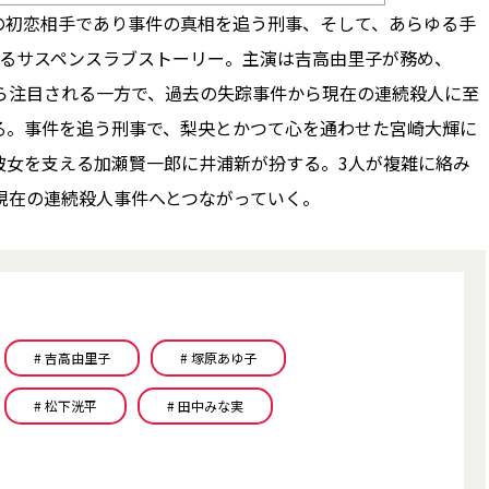
の初恋相手であり事件の真相を追う刑事、そして、あらゆる手
するサスペンスラブストーリー。主演は吉高由里子が務め、
ら注目される一方で、過去の失踪事件から現在の連続殺人に至
る。事件を追う刑事で、梨央とかつて心を通わせた宮崎大輝に
彼女を支える加瀬賢一郎に井浦新が扮する。3人が複雑に絡み
現在の連続殺人事件へとつながっていく。
# 吉高由里子
# 塚原あゆ子
# 松下洸平
# 田中みな実