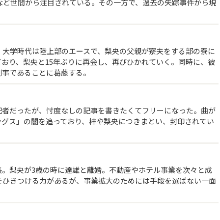
など世間から注目されている。その一方で、過去の失踪事件から現
。
。大学時代は陸上部のエースで、梨央の父親が寮夫をする部の寮に
おり、梨央と15年ぶりに再会し、再びひかれていく。同時に、彼
刑事であることに葛藤する。
記者だったが、忖度なしの記事を書きたくてフリーになった。曲が
ングス」の闇を追っており、梓や梨央につきまとい、封印されてい
長。梨央が3歳の時に達雄と離婚。不動産やホテル事業を次々と成
をひきつける力があるが、事業拡大のためには手段を選ばない一面