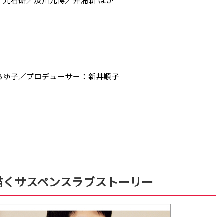
光石研／及川光博／井浦新 ほか
あゆ子／プロデューサー：新井順子
描くサスペンスラブストーリー