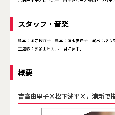
吉高由里子／松下洸平／田中みな実／薬師丸ひろ子／
スタッフ・音楽
脚本：奥寺佐渡子／脚本：清水友佳子／演出：塚原
主題歌：宇多田ヒカル「君に夢中」
概要
吉高由里子×松下洸平×井浦新で