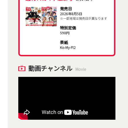
発売日
2026年8月5日
※一部地域は発売日が異なります
特別定価
590円
表紙
Kis-My-Ft2
動画チャンネル
Movie