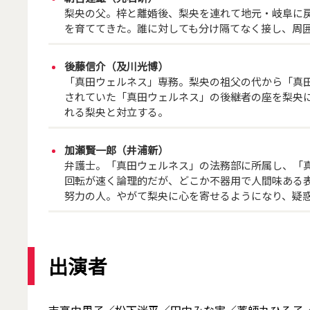
梨央の父。梓と離婚後、梨央を連れて地元・岐阜に
を育ててきた。誰に対しても分け隔てなく接し、周
後藤信介（及川光博）
「真田ウェルネス」専務。梨央の祖父の代から「真
されていた「真田ウェルネス」の後継者の座を梨央
れる梨央と対立する。
加瀬賢一郎（井浦新）
弁護士。「真田ウェルネス」の法務部に所属し、「真
回転が速く論理的だが、どこか不器用で人間味ある
努力の人。やがて梨央に心を寄せるようになり、疑
出演者