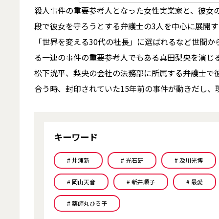
殺人事件の重要参考人となった女性実業家と、彼女
段で彼女を守ろうとする弁護士の3人を中心に展開
「世界を変える30代の社長」に選ばれるなど世間か
る一連の事件の重要参考人でもある真田梨央を演じ
松下洸平、梨央の会社の法務部に所属する弁護士で
合う時、封印されていた15年前の事件が動きだし、
キーワード
# 井浦新
# 光石研
# 及川光博
# 岡山天音
# 新井順子
# 最愛
# 薬師丸ひろ子