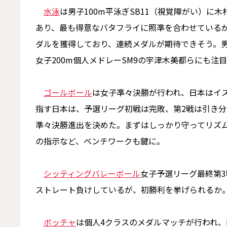
水泳
は男子100m平泳ぎSB11（視覚障がい）
あり、最も得意なバタフライに照準を合わせているが
ダルを獲得しており、連続メダルが期待できそう。男
女子200m個人メドレーSM9の宇津木美都らにも注
ゴールボール
は女子準々決勝が行われ、日本はイス
指す日本は、予選リーグ初戦は完敗、第2戦は引き分
準々決勝進出を決めた。まずはしっかり守ってリズ
の指示など、ベンチワークも鍵に。
シッティングバレーボール
女子予選リーグ最終第
ストレート負けしているが、初勝利を挙げられるか
ボッチャ
は個人4クラスのメダルマッチが行われ、