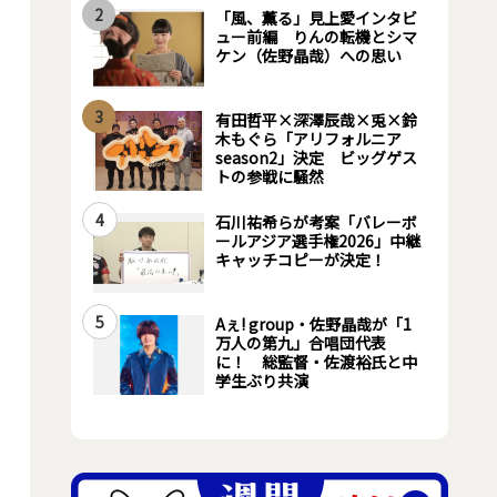
2
「風、薫る」見上愛インタビ
ュー前編 りんの転機とシマ
ケン（佐野晶哉）への思い
3
有田哲平×深澤辰哉×兎×鈴
木もぐら「アリフォルニア
season2」決定 ビッグゲス
トの参戦に騒然
4
石川祐希らが考案「バレーボ
ールアジア選手権2026」中継
キャッチコピーが決定！
5
Aぇ! group・佐野晶哉が「1
万人の第九」合唱団代表
に！ 総監督・佐渡裕氏と中
学生ぶり共演