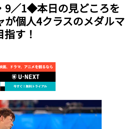
・9／1◆本日の見どころを
ャが個人4クラスのメダルマ
目指す！