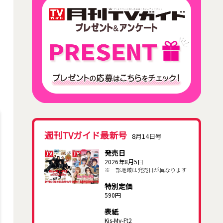
週刊TVガイド最新号
8月14日号
発売日
2026年8月5日
※一部地域は発売日が異なります
特別定価
590円
表紙
Kis-My-Ft2