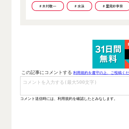
# 木村敬一
# 水泳
# 里見紗李奈