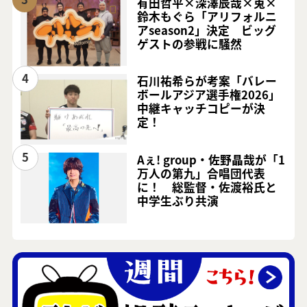
有田哲平×深澤辰哉×兎×
鈴木もぐら「アリフォルニ
アseason2」決定 ビッグ
ゲストの参戦に騒然
4
石川祐希らが考案「バレー
ボールアジア選手権2026」
中継キャッチコピーが決
定！
5
Aぇ! group・佐野晶哉が「1
万人の第九」合唱団代表
に！ 総監督・佐渡裕氏と
中学生ぶり共演