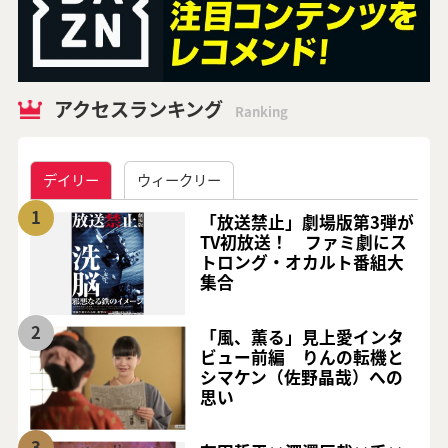
アクセスランキング
Ranking
デイリー
ウィークリー
1
「放送禁止」劇場版第3弾が
TV初放送！ ファミ劇にス
トロング・オカルト番組大
集合
2
「風、薫る」見上愛インタ
ビュー前編 りんの転機と
シマケン（佐野晶哉）への
思い
3