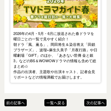
2026年の4月・5月・6月に放送された春ドラマを
曜日ごとの一覧で見やすく紹介！
朝ドラ「風、薫る」、岡田将生＆染谷将太「田鎖
ブラザーズ」、波瑠×麻生久美子「月夜行路」や日
曜劇場「GIFT」のほか、「あきない世傳 金と銀
3」などのBS＆WOWOWドラマの情報も含めて総
まとめ☆
作品の出演者、主題歌や出演キャスト、記者会見
リポートなどの情報満載でお届けします。
前の記事へ
一覧へ戻る
次の記事へ