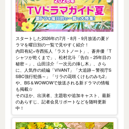
スタートした2026年の7月・8月・9月放送の夏ド
ラマを曜日別の一覧で見やすく紹介！
内田有紀×寺西拓人「ラストノート」、蒼井優「T
シャツが乾くまで」、松村北斗「告白－25年目の
秘密－」、山田涼介「一次元の挿し木」、さら
に、人気作の続編「VIVANT」「大追跡～警視庁S
SBC強行犯係～」「リラの花咲くけものみち2」
や、BS＆WOWOWで放送される新ドラマの情報
も掲載☆
そのほか、出演者、主題歌や追加キャスト、最新
のあらすじ、記者会見リポートなどを随時更新
中！
【2026年春】TVドラマガイド