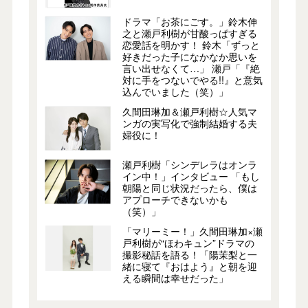
ドラマ「お茶にごす。」鈴木伸
之と瀬戸利樹が甘酸っぱすぎる
恋愛話を明かす！ 鈴木「ずっと
好きだった子になかなか思いを
言い出せなくて…」 瀬戸「『絶
対に手をつないでやる!!』と意気
込んでいました（笑）」
久間田琳加＆瀬戸利樹☆人気マ
ンガの実写化で強制結婚する夫
婦役に！
瀬戸利樹「シンデレラはオンラ
イン中！」インタビュー 「もし
朝陽と同じ状況だったら、僕は
アプローチできないかも
（笑）」
「マリーミー！」久間田琳加×瀬
戸利樹が“ほわキュン”ドラマの
撮影秘話を語る！「陽茉梨と一
緒に寝て『おはよう』と朝を迎
える瞬間は幸せだった」