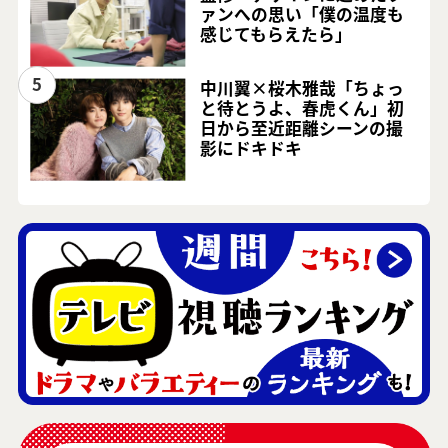
ァンへの思い「僕の温度も
感じてもらえたら」
5
中川翼×桜木雅哉「ちょっ
と待とうよ、春虎くん」初
日から至近距離シーンの撮
影にドキドキ