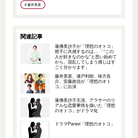
# 藤井美菜
関連記事
蓮佛美沙子が「理想のオトコ」
燈子に共感するのは… 「“この
人が好きなのかな”と思い始めて
から、混乱してしまう感じはす
ごく分かります」
藤井美菜、瀬戸利樹、味方良
介、安藤政信が「理想のオト
コ」に出演
蓮佛美沙子主演、アラサーのリ
アルな恋愛事情を描いた「理想
のオトコ」がドラマ化
ドラマParavi「理想のオトコ」