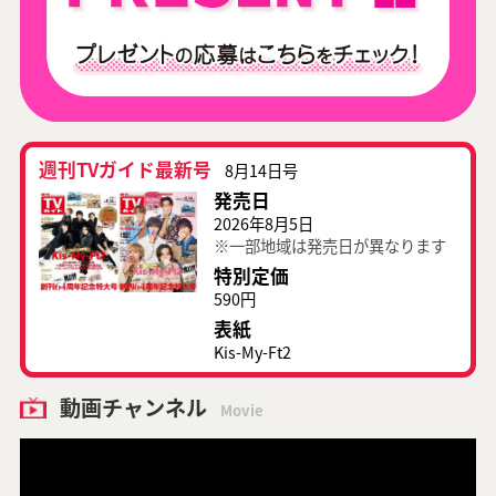
週刊TVガイド最新号
8月14日号
発売日
2026年8月5日
※一部地域は発売日が異なります
特別定価
590円
表紙
Kis-My-Ft2
動画チャンネル
Movie