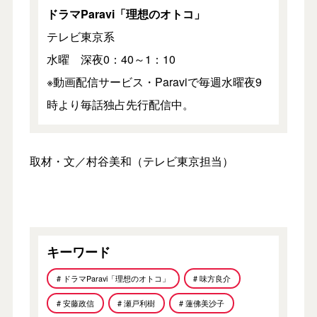
ドラマParavi「理想のオトコ」
テレビ東京系
水曜 深夜0：40～1：10
※動画配信サービス・Paraviで毎週水曜夜9
時より毎話独占先行配信中。
取材・文／村谷美和（テレビ東京担当）
キーワード
# ドラマParavi「理想のオトコ」
# 味方良介
# 安藤政信
# 瀬戸利樹
# 蓮佛美沙子