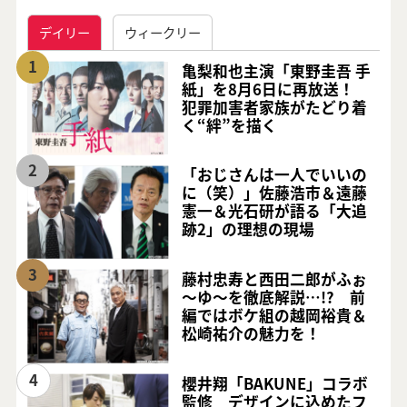
デイリー
ウィークリー
1
亀梨和也主演「東野圭吾 手
紙」を8月6日に再放送！
犯罪加害者家族がたどり着
く“絆”を描く
2
「おじさんは一人でいいの
に（笑）」佐藤浩市＆遠藤
憲一＆光石研が語る「大追
跡2」の理想の現場
3
藤村忠寿と西田二郎がふぉ
～ゆ～を徹底解説…!? 前
編ではボケ組の越岡裕貴＆
松崎祐介の魅力を！
4
櫻井翔「BAKUNE」コラボ
監修 デザインに込めたフ