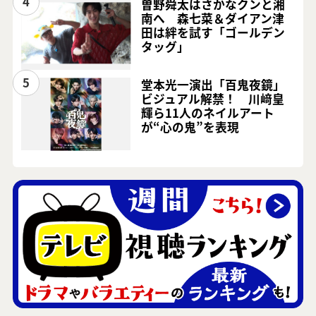
4
曽野舜太はさかなクンと湘
南へ 森七菜＆ダイアン津
田は絆を試す「ゴールデン
タッグ」
5
堂本光一演出「百鬼夜鏡」
ビジュアル解禁！ 川﨑皇
輝ら11人のネイルアート
が“心の鬼”を表現