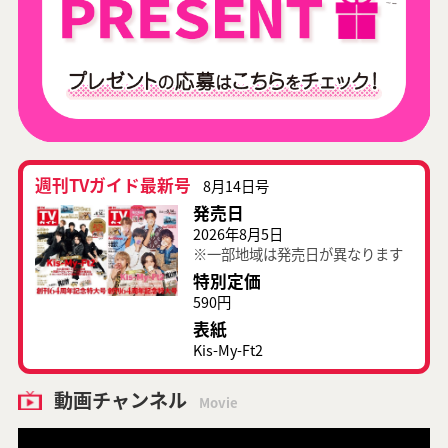
週刊TVガイド最新号
8月14日号
発売日
2026年8月5日
※一部地域は発売日が異なります
特別定価
590円
表紙
Kis-My-Ft2
動画チャンネル
Movie