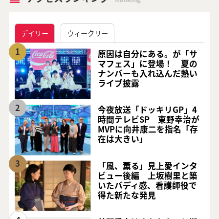
デイリー
ウィークリー
1
原因は自分にある。が「サ
マフェス」に登場！ 夏の
ナンバーも入れ込んだ熱い
ライブ披露
2
今夜放送「ドッキリGP」4
時間テレビSP 東野幸治が
MVPに向井康二を指名「存
在は大きい」
3
「風、薫る」見上愛インタ
ビュー後編 上坂樹里と築
いたバディ感、看護師役で
得た新たな発見