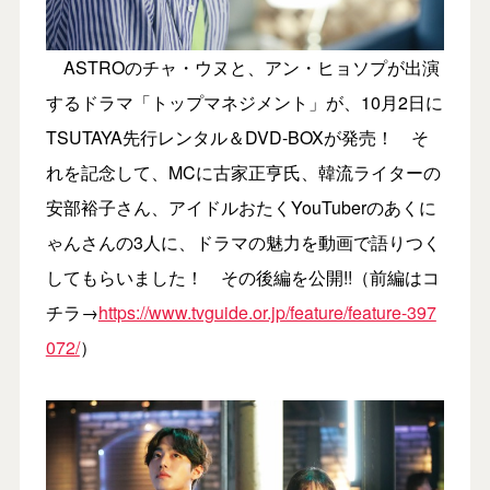
ASTROのチャ・ウヌと、アン・ヒョソプが出演
するドラマ「トップマネジメント」が、10月2日に
TSUTAYA先行レンタル＆DVD-BOXが発売！ そ
れを記念して、MCに古家正亨氏、韓流ライターの
安部裕子さん、アイドルおたくYouTuberのあくに
ゃんさんの3人に、ドラマの魅力を動画で語りつく
してもらいました！ その後編を公開!!（前編はコ
チラ→
https://www.tvguide.or.jp/feature/feature-397
072/
）