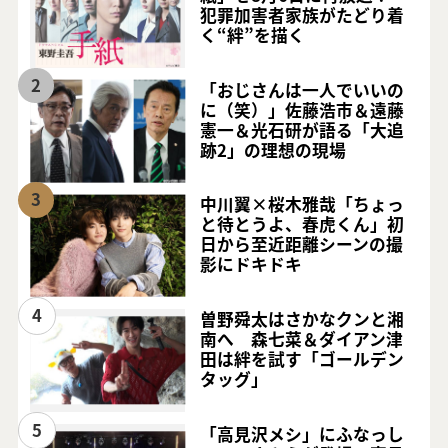
犯罪加害者家族がたどり着
く“絆”を描く
2
「おじさんは一人でいいの
に（笑）」佐藤浩市＆遠藤
憲一＆光石研が語る「大追
跡2」の理想の現場
3
中川翼×桜木雅哉「ちょっ
と待とうよ、春虎くん」初
日から至近距離シーンの撮
影にドキドキ
4
曽野舜太はさかなクンと湘
南へ 森七菜＆ダイアン津
田は絆を試す「ゴールデン
タッグ」
5
「高見沢メシ」にふなっし