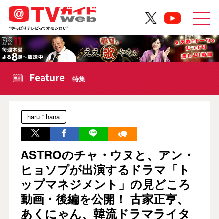
Feature
特集
haru * hana
ASTROのチャ・ウヌと、アン・
ヒョソプが出演するドラマ「ト
ップマネジメント」の見どころ
動画・後編を公開！ 古家正亨、
あくにゃん、韓流ドラマライタ