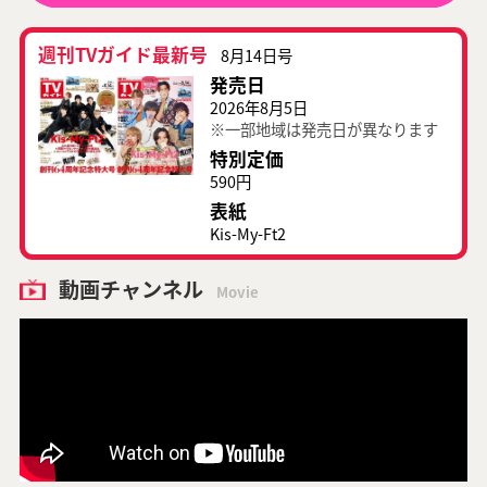
週刊TVガイド最新号
8月14日号
発売日
2026年8月5日
※一部地域は発売日が異なります
特別定価
590円
表紙
Kis-My-Ft2
動画チャンネル
Movie