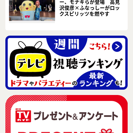
ー、モナキらが登場 高見
沢俊彦×ふなっしーがロッ
クスピリッツを燃やす