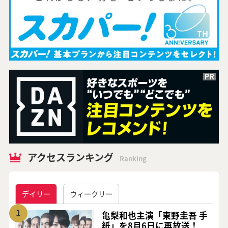
アクセスランキング
Ranking
デイリー
ウィークリー
1
亀梨和也主演「東野圭吾 手
紙」を8月6日に再放送！