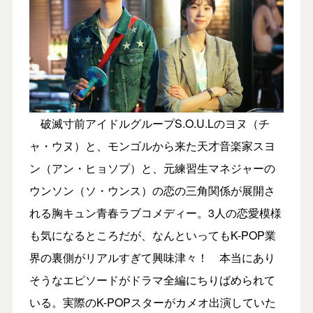
破滅寸前アイドルグループS.O.U.Lのヨヌ（チ
ャ・ウヌ）と、モンゴルから来た天才音楽家スヨ
ン（アン・ヒョソプ）と、元練習生マネジャーの
ウンソン（ソ・ウンス）の恋の三角関係が展開さ
れる胸キュン青春ラブコメディー。3人の恋愛模様
も気になるところだが、なんといってもK-POP業
界の裏側がリアルすぎて興味津々！ 本当にあり
そうなエピソードがドラマ全編にちりばめられて
いる。実際のK-POPスターがカメオ出演していた