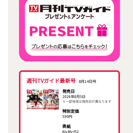
週刊TVガイド最新号
8月14日号
発売日
2026年8月5日
※一部地域は発売日が異なります
特別定価
590円
表紙
Kis-My-Ft2