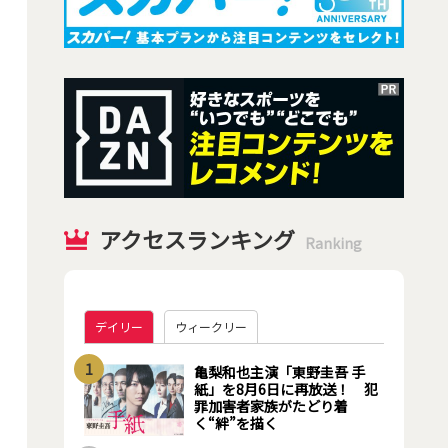
アクセスランキング
Ranking
デイリー
ウィークリー
1
亀梨和也主演「東野圭吾 手
紙」を8月6日に再放送！ 犯
罪加害者家族がたどり着
く“絆”を描く