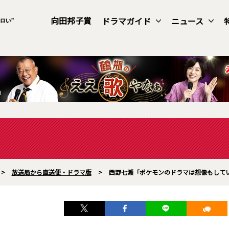
向田邦子賞
ドラマガイド
ニュース
>
放送局から直送便・ドラマ版
>
西野七瀬「ポケモンのドラマは想像もしてい