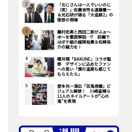
2
「おじさんは一人でいいのに
（笑）」佐藤浩市＆遠藤憲一
＆光石研が語る「大追跡2」の
理想の現場
3
藤村忠寿と西田二郎がふぉ～
ゆ～を徹底解説…!? 前編で
はボケ組の越岡裕貴＆松崎祐
介の魅力を！
4
櫻井翔「BAKUNE」コラボ監
修 デザインに込めたファン
への思い「僕の温度も感じて
もらえたら」
5
堂本光一演出「百鬼夜鏡」ビ
ジュアル解禁！ 川﨑皇輝ら
11人のネイルアートが“心の
鬼”を表現