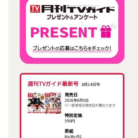
週刊TVガイド最新号
8月14日号
発売日
2026年8月5日
※一部地域は発売日が異なります
特別定価
590円
表紙
Kis-My-Ft2