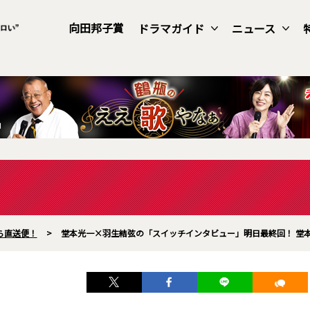
向田邦子賞
ドラマガイド
ニュース
ら直送便！
>
堂本光一×羽生結弦の「スイッチインタビュー」明日最終回！ 堂