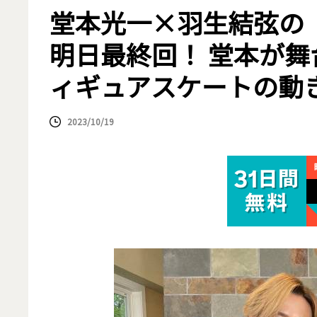
堂本光一×羽生結弦の
明日最終回！ 堂本が
ィギュアスケートの動
2023/10/19