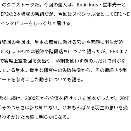
クロストークだ。今回の達人は、Kinki kids・堂本光一と
EP2の2本構成の番組だが、今回はスペシャル版としてEP1～E
のインタビューをじっくりと届ける。
。最終回の今回は、堂本の舞台に懸ける思いや素顔に羽生が迫
CK」。EP2では殺陣や階段落ちについて語ったが、EP3はフ
ーで客席上空を回る演出や、命綱を使わず腕の力だけで飛ぶな
している堂本。貴重な練習中の失敗映像から、その繊細さや難
ケートを参考にした動きについても語る。
し続け、2000年から公演を続けてきた堂本だったが、20年
「そのつらさは計り知れない」とおもんぱかる羽生の思いを受
思わずかけた言葉も明らかになる。