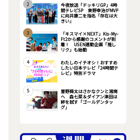
2
今夜放送「ドッキリGP」4時
間テレビSP 東野幸治がMVP
に向井康二を指名「存在は大
きい」
3
「キスマイ×NEXT」Kis-My-
Ft2から感謝のコメントが到
着！ USEN連動企画「推し
リク」も始動
4
わたしのイチオシ！おすすめ
したい日本テレビ「24時間テ
レビ」特別ドラマ
5
曽野舜太はさかなクンと湘南
へ 森七菜＆ダイアン津田は
絆を試す「ゴールデンタッ
グ」