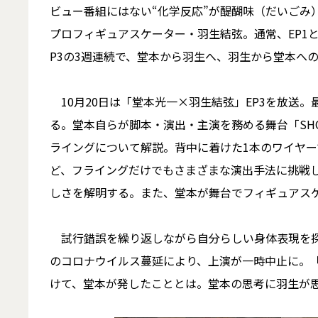
ビュー番組にはない“化学反応”が醍醐味（だいごみ）の
プロフィギュアスケーター・羽生結弦。通常、EP1と
P3の3週連続で、堂本から羽生へ、羽生から堂本へ
10月20日は「堂本光一×羽生結弦」EP3を放送
る。堂本自らが脚本・演出・主演を務める舞台「SHO
ライングについて解説。背中に着けた1本のワイヤ
ど、フライングだけでもさまざまな演出手法に挑戦
しさを解明する。また、堂本が舞台でフィギュアス
試行錯誤を繰り返しながら自分らしい身体表現を探求
のコロナウイルス蔓延により、上演が一時中止に。
けて、堂本が発したこととは。堂本の思考に羽生が