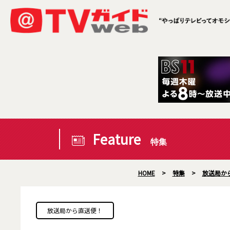
Feature
特集
HOME
>
特集
>
放送局か
放送局から直送便！