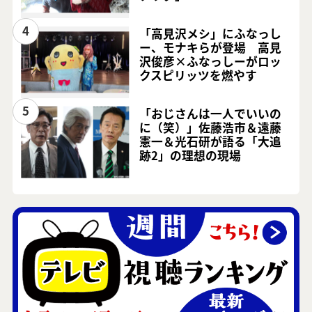
4
「高見沢メシ」にふなっし
ー、モナキらが登場 高見
沢俊彦×ふなっしーがロッ
クスピリッツを燃やす
5
「おじさんは一人でいいの
に（笑）」佐藤浩市＆遠藤
憲一＆光石研が語る「大追
跡2」の理想の現場