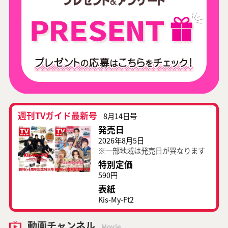
週刊TVガイド最新号
8月14日号
発売日
2026年8月5日
※一部地域は発売日が異なります
特別定価
590円
表紙
Kis-My-Ft2
動画チャンネル
Movie