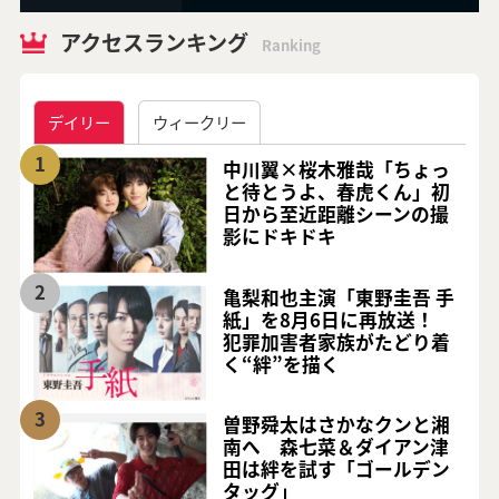
アクセスランキング
Ranking
デイリー
ウィークリー
1
中川翼×桜木雅哉「ちょっ
と待とうよ、春虎くん」初
日から至近距離シーンの撮
影にドキドキ
2
亀梨和也主演「東野圭吾 手
紙」を8月6日に再放送！
犯罪加害者家族がたどり着
く“絆”を描く
3
曽野舜太はさかなクンと湘
南へ 森七菜＆ダイアン津
田は絆を試す「ゴールデン
タッグ」