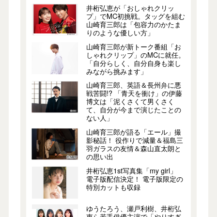
井桁弘恵が「おしゃれクリッ
プ」でMC初挑戦。タッグを組む
山崎育三郎は「包容力のかたま
りのような優しい方」
山崎育三郎が新トーク番組「お
しゃれクリップ」のMCに就任。
「自分らしく、自分自身も楽し
みながら挑みます」
山崎育三郎、英語＆長州弁に悪
戦苦闘!? 「青天を衝け」の伊藤
博文は「泥くさくて男くさく
て、自分が今まで演じたことの
ない人」
山崎育三郎が語る「エール」撮
影秘話！ 役作りで減量＆福島三
羽ガラスの友情＆森山直太朗と
の思い出
井桁弘恵1st写真集「my girl」
電子版配信決定！ 電子版限定の
特別カットも収録
ゆうたろう、瀬戸利樹、井桁弘
恵ら若手俳優主演で「やりすぎ