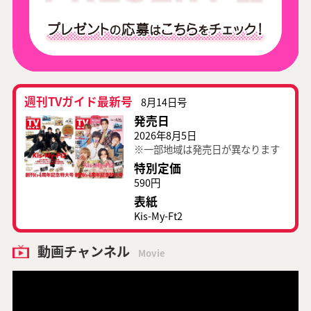
週刊TVガイド最新号
8月14日号
発売日
2026年8月5日
※一部地域は発売日が異なります
特別定価
590円
表紙
Kis-My-Ft2
動画チャンネル
Movie