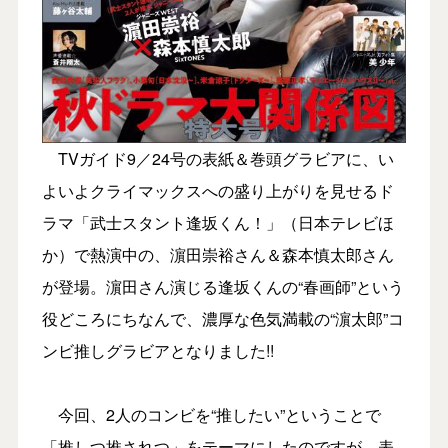
TVガイド9／24号の表紙＆巻頭グラビアに、い
よいよクライマックスへの盛り上がりを見せるド
ラマ「武士スタント逢坂くん！」（日本テレビほ
か）で熱演中の、濵田崇裕さん＆森本慎太郎さん
が登場。濵田さん演じる逢坂くんの“春画師”という
役どころにちなんで、濃厚な色気満載の“濵太郎”コ
ンビ推しグラビアとなりました!!
今回、2人のコンビを“推したい”ということで
「推しつ推されつ」をテーマにしたのですが…表