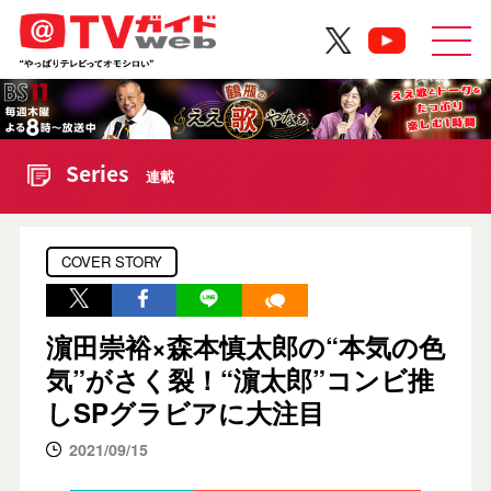
Series
連載
COVER STORY
濵田崇裕×森本慎太郎の“本気の色
気”がさく裂！“濵太郎”コンビ推
しSPグラビアに大注目
2021/09/15