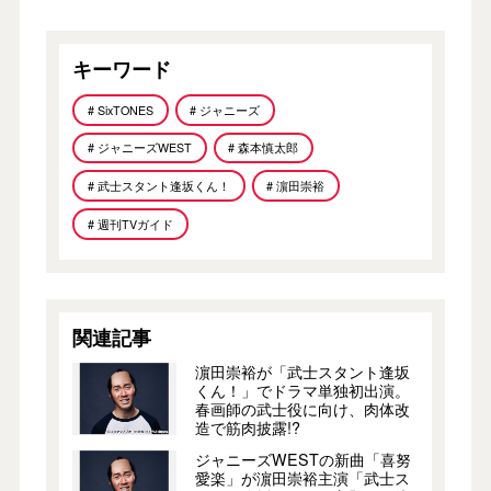
キーワード
# SixTONES
# ジャニーズ
# ジャニーズWEST
# 森本慎太郎
# 武士スタント逢坂くん！
# 濵田崇裕
# 週刊TVガイド
関連記事
濵田崇裕が「武士スタント逢坂
くん！」でドラマ単独初出演。
春画師の武士役に向け、肉体改
造で筋肉披露!?
ジャニーズWESTの新曲「喜努
愛楽」が濵田崇裕主演「武士ス