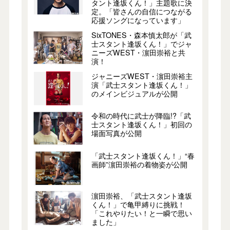
タント逢坂くん！」主題歌に決
定。「皆さんの自信につながる
応援ソングになっています」
SixTONES・森本慎太郎が「武
士スタント逢坂くん！」でジャ
ニーズWEST・濵田崇裕と共
演！
ジャニーズWEST・濵田崇裕主
演「武士スタント逢坂くん！」
のメインビジュアルが公開
令和の時代に武士が降臨!?「武
士スタント逢坂くん！」初回の
場面写真が公開
「武士スタント逢坂くん！」“春
画師”濵田崇裕の着物姿が公開
濵田崇裕、「武士スタント逢坂
くん！」で亀甲縛りに挑戦！
「これやりたい！と一瞬で思い
ました」