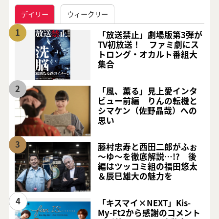
デイリー
ウィークリー
1
「放送禁止」劇場版第3弾が
TV初放送！ ファミ劇にス
トロング・オカルト番組大
集合
2
「風、薫る」見上愛インタ
ビュー前編 りんの転機と
シマケン（佐野晶哉）への
思い
3
藤村忠寿と西田二郎がふぉ
～ゆ～を徹底解説…!? 後
編はツッコミ組の福田悠太
＆辰巳雄大の魅力を
4
「キスマイ×NEXT」Kis-
My-Ft2から感謝のコメント