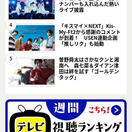
ナンバーも入れ込んだ熱い
ライブ披露
4
「キスマイ×NEXT」Kis-
My-Ft2から感謝のコメント
が到着！ USEN連動企画
「推しリク」も始動
5
曽野舜太はさかなクンと湘
南へ 森七菜＆ダイアン津
田は絆を試す「ゴールデン
タッグ」