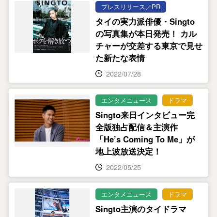
プレスリリース／PR
タイの実力派俳優・Singto
の写真集が本日発売！ カル
チャーが交差する東京で見せ
た新たな表情
2022/07/28
エンタメニュース
ドラマ
Singto来日インタビュー完
全版独占配信＆主演作
「He’s Coming To Me」が
地上波放送決定！
2022/05/25
エンタメニュース
ドラマ
Singto主演のタイドラマ