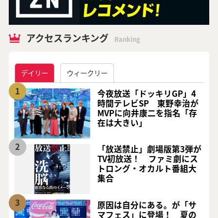
アクセスランキング
Ranking
デイリー
ウィークリー
1
今夜放送「ドッキリGP」4
時間テレビSP 東野幸治が
MVPに向井康二を指名「存
在は大きい」
2
「放送禁止」劇場版第3弾が
TV初放送！ ファミ劇にス
トロング・オカルト番組大
集合
3
原因は自分にある。が「サ
マフェス」に登場！ 夏の