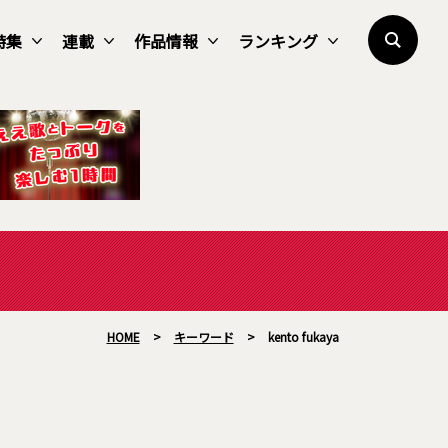
特集
連載
作品情報
ランキング
HOME
>
キーワード
>
kento fukaya