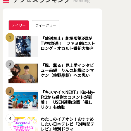
Ranking
デイリー
ウィークリー
1
「放送禁止」劇場版第3弾が
TV初放送！ ファミ劇にスト
ロング・オカルト番組大集合
2
「風、薫る」見上愛インタビ
ュー前編 りんの転機とシマ
ケン（佐野晶哉）への思い
3
「キスマイ×NEXT」Kis-My-
Ft2から感謝のコメントが到
着！ USEN連動企画「推し
リク」も始動
4
わたしのイチオシ！おすすめ
したい日本テレビ「24時間テ
レビ」特別ドラマ