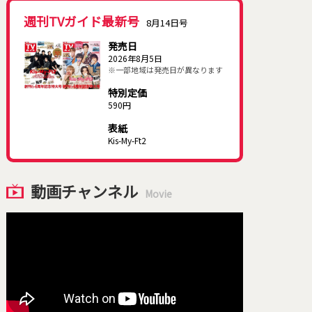
週刊TVガイド最新号
8月14日号
発売日
2026年8月5日
※一部地域は発売日が異なります
特別定価
590円
表紙
Kis-My-Ft2
動画チャンネル
Movie