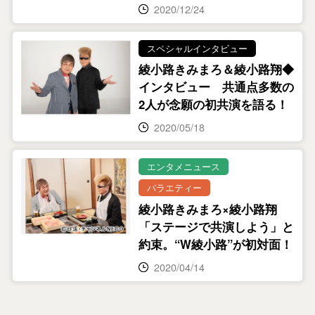
2020/12/24
スペシャルインタビュー
綾小路きみまろ＆綾小路翔◆
インタビュー 共通点多数の
2人が念願の初共演を語る！
2020/05/18
エンタメニュース
バラエティー
綾小路きみまろ×綾小路翔
「ステージで共演しよう」と
約束。“W綾小路”が初対面！
2020/04/14