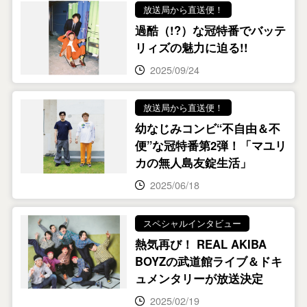
放送局から直送便！
過酷（!?）な冠特番でバッテ
リィズの魅力に迫る!!
2025/09/24
放送局から直送便！
幼なじみコンビ“不自由＆不
便”な冠特番第2弾！「マユリ
カの無人島友錠生活」
2025/06/18
スペシャルインタビュー
熱気再び！ REAL AKIBA
BOYZの武道館ライブ＆ドキ
ュメンタリーが放送決定
2025/02/19