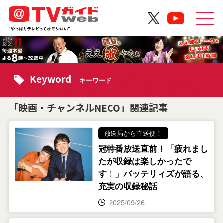
Keyword
キーワード
「映画・チャンネルNECO」関連記事
放送局から直送便！
冠特番放送直前！「疲れまし
たが収録は楽しかったで
す！」バッテリィズが語る、
充実の収録秘話
2025/09/26