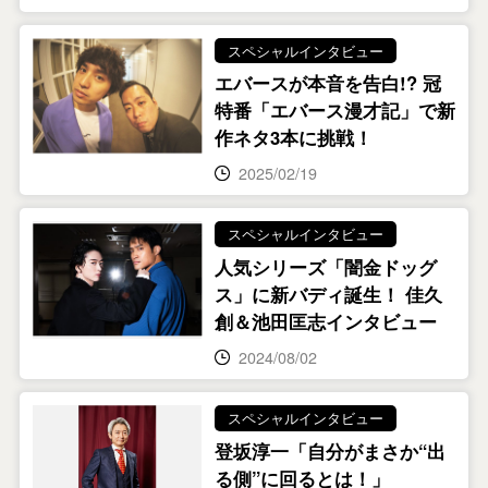
スペシャルインタビュー
エバースが本音を告白!? 冠
特番「エバース漫才記」で新
作ネタ3本に挑戦！
2025/02/19
スペシャルインタビュー
人気シリーズ「闇金ドッグ
ス」に新バディ誕生！ 佳久
創＆池田匡志インタビュー
2024/08/02
スペシャルインタビュー
登坂淳一「自分がまさか“出
る側”に回るとは！」