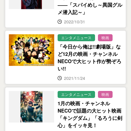
――「スパイめし～異国グル
メ潜入記～」
2022/10/31
エンタメニュース
映画
「今日から俺は!!劇場版」な
ど12月の映画・チャンネル
NECOで大ヒット作が勢ぞろ
い!!
2021/11/24
エンタメニュース
映画
1月の映画・チャンネル
NECOで話題の大ヒット映画
「キングダム」「るろうに剣
心」をイッキ見！