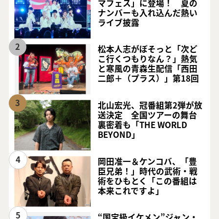
マフェス」に登場！ 夏の
ナンバーも入れ込んだ熱い
ライブ披露
2
松本人志がぼそっと「次ど
こ行くつもりなん？」熱気
と寒風の青森生配信「西田
二郎＋（プラス）」第18回
3
北山宏光、冠番組第2弾が放
送決定 全国ツアーの舞台
裏密着も「THE WORLD
BEYOND」
4
岡田准一＆ケンコバ、「豊
臣兄弟！」時代の武術・戦
術をひもとく「この番組は
本来これですよ」
5
“国宝級イケメン”ジャン・