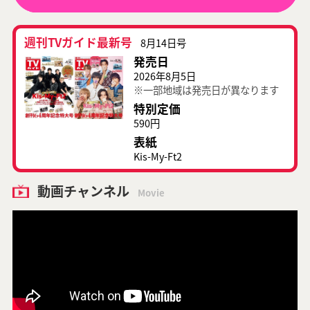
週刊TVガイド最新号
8月14日号
発売日
2026年8月5日
※一部地域は発売日が異なります
特別定価
590円
表紙
Kis-My-Ft2
動画チャンネル
Movie