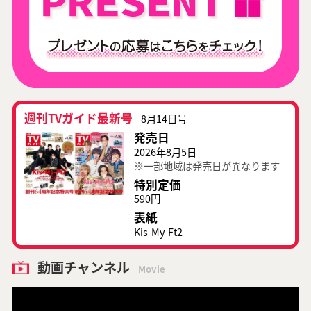
週刊TVガイド最新号
8月14日号
発売日
2026年8月5日
※一部地域は発売日が異なります
特別定価
590円
表紙
Kis-My-Ft2
動画チャンネル
Movie