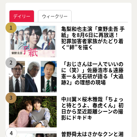
デイリー
ウィークリー
1
亀梨和也主演「東野圭吾 手
紙」を8月6日に再放送！
犯罪加害者家族がたどり着
く“絆”を描く
2
「おじさんは一人でいいの
に（笑）」佐藤浩市＆遠藤
憲一＆光石研が語る「大追
跡2」の理想の現場
3
中川翼×桜木雅哉「ちょっ
と待とうよ、春虎くん」初
日から至近距離シーンの撮
影にドキドキ
4
曽野舜太はさかなクンと湘