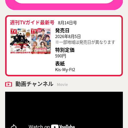
週刊TVガイド最新号
8月14日号
発売日
2026年8月5日
※一部地域は発売日が異なります
特別定価
590円
表紙
Kis-My-Ft2
動画チャンネル
Movie