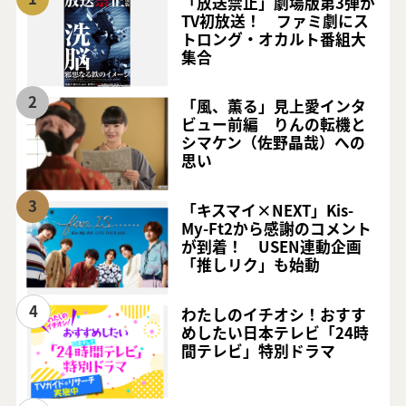
「放送禁止」劇場版第3弾が
TV初放送！ ファミ劇にス
トロング・オカルト番組大
集合
2
「風、薫る」見上愛インタ
ビュー前編 りんの転機と
シマケン（佐野晶哉）への
思い
3
「キスマイ×NEXT」Kis-
My-Ft2から感謝のコメント
が到着！ USEN連動企画
「推しリク」も始動
4
わたしのイチオシ！おすす
めしたい日本テレビ「24時
間テレビ」特別ドラマ