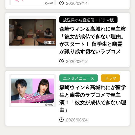
2020/09/14
放送局から直送便・ドラマ版
森崎ウィン＆高城れにW主演
「彼女が成仏できない理由」
がスタート！ 留学生と幽霊
が織り成す切ないラブコメ
2020/09/12
エンタメニュース
ドラマ
森崎ウィン＆高城れにが留学
生と幽霊のラブコメでW主
演！「彼女が成仏できない理
由」
2020/06/24