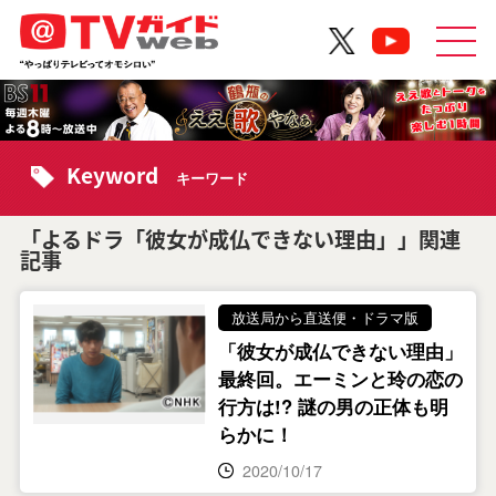
Keyword
キーワード
「よるドラ「彼女が成仏できない理由」」関連
記事
放送局から直送便・ドラマ版
「彼女が成仏できない理由」
最終回。エーミンと玲の恋の
行方は!? 謎の男の正体も明
らかに！
2020/10/17