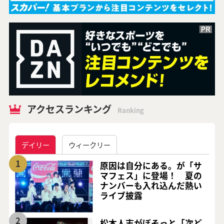
アクセスランキング
Ranking
デイリー
ウィークリー
1
原因は自分にある。が「サ
マフェス」に登場！ 夏の
ナンバーも入れ込んだ熱い
ライブ披露
2
松本人志がぼそっと「次ど