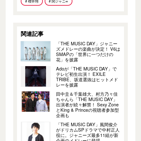
# 櫻井翔
# 関ジャニ∞
関連記事
「THE MUSIC DAY」ジャニー
ズメドレーの楽曲が決定！ V6は
SMAPの「世界に一つだけの
花」を披露
Adoが「THE MUSIC DAY」で
テレビ初生出演！ EXILE
TRIBE、坂道選抜はヒットメド
レーを披露
田中圭＆千葉雄大、村方乃々佳
ちゃんら「THE MUSIC DAY」
出演者が続々解禁！ Sexy Zone
とKing & Princeの視聴者参加型
企画も
「THE MUSIC DAY」風間俊介
がドリカムSPドラマで中村正人
役に。ジャニーズ最多11組が新
企画のメドレーに登場