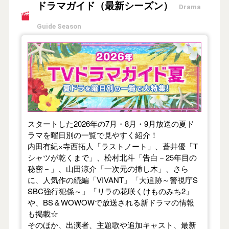
ドラマガイド（最新シーズン）
Drama
Guide Season
【2026年夏】TVドラマガイド
スタートした2026年の7月・8月・9月放送の夏ド
ラマを曜日別の一覧で見やすく紹介！
内田有紀×寺西拓人「ラストノート」、蒼井優「T
シャツが乾くまで」、松村北斗「告白－25年目の
秘密－」、山田涼介「一次元の挿し木」、さら
に、人気作の続編「VIVANT」「大追跡～警視庁S
SBC強行犯係～」「リラの花咲くけものみち2」
や、BS＆WOWOWで放送される新ドラマの情報
も掲載☆
そのほか、出演者、主題歌や追加キャスト、最新