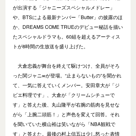
が出演する「ジャニーズスペシャルメドレー」
や、BTSによる最新ナンバー「Butter」の披露のほ
か、DREAMS COME TRUEのデビュー秘話を描い
たスペシャルドラマも。60組を超えるアーティス
トが8時間の生放送を盛り上げた。
大倉忠義が舞台を終えて駆けつけ、全員がそろ
った関ジャニ∞が登場。“止まらないもの”を聞かれ
て、一気に答えていくメンバー。安田章大が「ジ
ビエ料理です」、大倉が「クリームシチューで
す」と答えた後、丸山隆平が右腕の筋肉を見せな
がら「上腕二頭筋！」と声色を変えて回答。それ
を聞いていた横山裕は笑いながら「NBA観戦で
す」と答えた。最後の村上信五は少し怒った表情