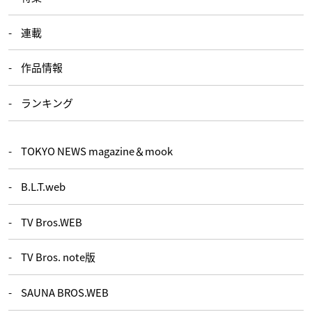
連載
作品情報
ランキング
TOKYO NEWS magazine＆mook
B.L.T.web
TV Bros.WEB
TV Bros. note版
SAUNA BROS.WEB