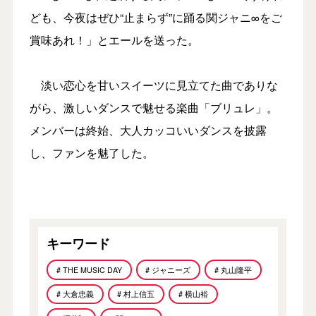
ども、今夜はぜひ“止まらず”に踊る関ジャニ∞をご
賞味あれ！」とエールを送った。
淡い恋心を甘いスイーツに見立てた曲でありな
がら、激しいダンスで魅せる楽曲「ブリュレ」。
メンバーは終始、大人カッコいいダンスを披露
し、ファンを魅了した。
キーワード
# THE MUSIC DAY
# ジャニーズ
# 丸山隆平
# 大倉忠義
# 村上信五
# 横山裕