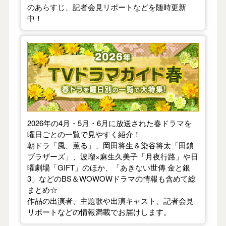
のあらすじ、記者会見リポートなどを随時更新
中！
【2026年春】TVドラマガイド
2026年の4月・5月・6月に放送された春ドラマを
曜日ごとの一覧で見やすく紹介！
朝ドラ「風、薫る」、岡田将生＆染谷将太「田鎖
ブラザーズ」、波瑠×麻生久美子「月夜行路」や日
曜劇場「GIFT」のほか、「あきない世傳 金と銀
3」などのBS＆WOWOWドラマの情報も含めて総
まとめ☆
作品の出演者、主題歌や出演キャスト、記者会見
リポートなどの情報満載でお届けします。