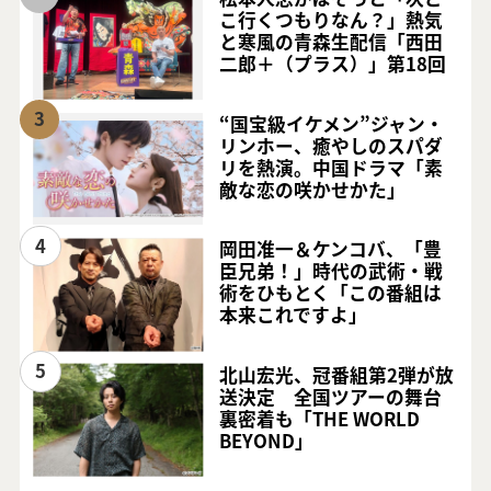
こ行くつもりなん？」熱気
と寒風の青森生配信「西田
二郎＋（プラス）」第18回
3
“国宝級イケメン”ジャン・
リンホー、癒やしのスパダ
リを熱演。中国ドラマ「素
敵な恋の咲かせかた」
4
岡田准一＆ケンコバ、「豊
臣兄弟！」時代の武術・戦
術をひもとく「この番組は
本来これですよ」
5
北山宏光、冠番組第2弾が放
送決定 全国ツアーの舞台
裏密着も「THE WORLD
BEYOND」