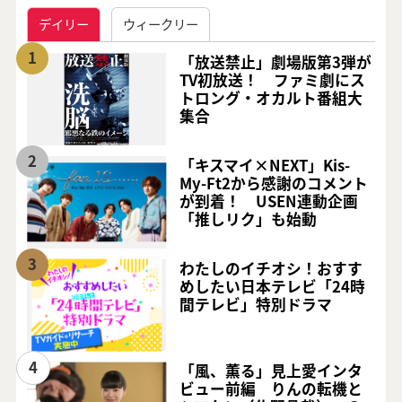
デイリー
ウィークリー
1
「放送禁止」劇場版第3弾が
TV初放送！ ファミ劇にス
トロング・オカルト番組大
集合
2
「キスマイ×NEXT」Kis-
My-Ft2から感謝のコメント
が到着！ USEN連動企画
「推しリク」も始動
3
わたしのイチオシ！おすす
めしたい日本テレビ「24時
間テレビ」特別ドラマ
4
「風、薫る」見上愛インタ
ビュー前編 りんの転機と