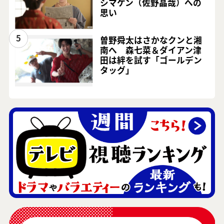
シマケン（佐野晶哉）への
思い
5
曽野舜太はさかなクンと湘
南へ 森七菜＆ダイアン津
田は絆を試す「ゴールデン
タッグ」