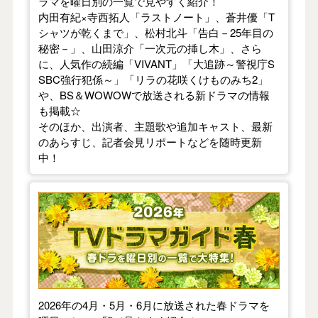
ラマを曜日別の一覧で見やすく紹介！
内田有紀×寺西拓人「ラストノート」、蒼井優「T
シャツが乾くまで」、松村北斗「告白－25年目の
秘密－」、山田涼介「一次元の挿し木」、さら
に、人気作の続編「VIVANT」「大追跡～警視庁S
SBC強行犯係～」「リラの花咲くけものみち2」
や、BS＆WOWOWで放送される新ドラマの情報
も掲載☆
そのほか、出演者、主題歌や追加キャスト、最新
のあらすじ、記者会見リポートなどを随時更新
中！
【2026年春】TVドラマガイド
2026年の4月・5月・6月に放送された春ドラマを