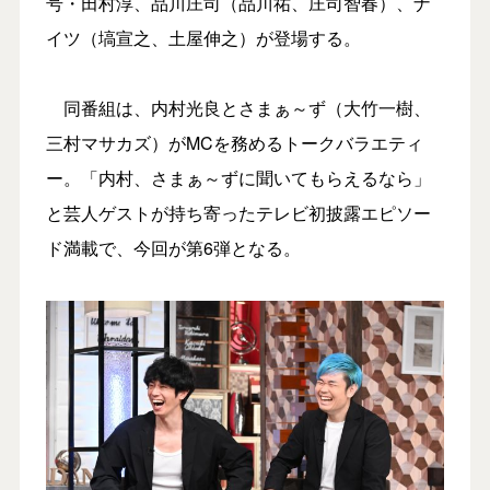
号・田村淳、品川庄司（品川祐、庄司智春）、ナ
イツ（塙宣之、土屋伸之）が登場する。
同番組は、内村光良とさまぁ～ず（大竹一樹、
三村マサカズ）がMCを務めるトークバラエティ
ー。「内村、さまぁ～ずに聞いてもらえるなら」
と芸人ゲストが持ち寄ったテレビ初披露エピソー
ド満載で、今回が第6弾となる。