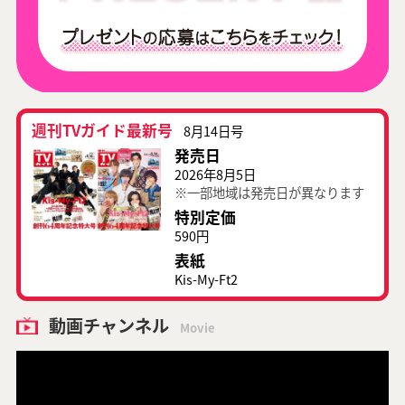
週刊TVガイド最新号
8月14日号
発売日
2026年8月5日
※一部地域は発売日が異なります
特別定価
590円
表紙
Kis-My-Ft2
動画チャンネル
Movie