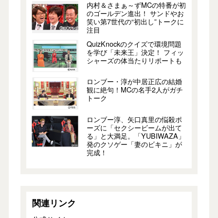
内村＆さまぁ～ずMCの特番が初
のゴールデン進出！ サンドやお
笑い第7世代の“初出し”トークに
注目
QuizKnockのクイズで環境問題
を学び「未来王」決定！ フィッ
シャーズの体当たりリポートも
ロンブー・淳が中居正広の結婚
観に絶句！MCの名手2人がガチ
トーク
ロンブー淳、矢口真里の悩殺ポ
ーズに「セクシービームが出て
る」と大満足。「YUBIWAZA」
発のクソゲー「妻のビキニ」が
完成！
関連リンク