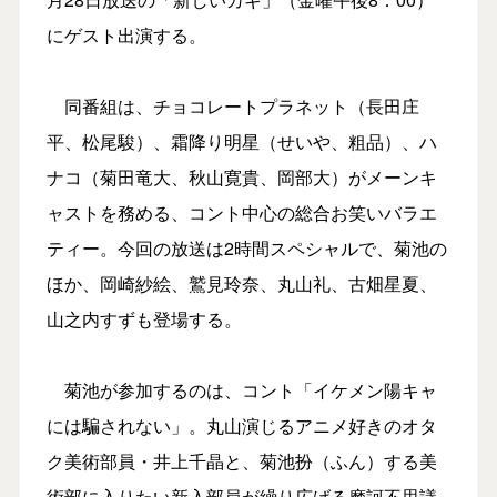
にゲスト出演する。
同番組は、チョコレートプラネット（長田庄
平、松尾駿）、霜降り明星（せいや、粗品）、ハ
ナコ（菊田竜大、秋山寛貴、岡部大）がメーンキ
ャストを務める、コント中心の総合お笑いバラエ
ティー。今回の放送は2時間スペシャルで、菊池の
ほか、岡崎紗絵、鷲見玲奈、丸山礼、古畑星夏、
山之内すずも登場する。
菊池が参加するのは、コント「イケメン陽キャ
には騙されない」。丸山演じるアニメ好きのオタ
ク美術部員・井上千晶と、菊池扮（ふん）する美
術部に入りたい新入部員が繰り広げる摩訶不思議