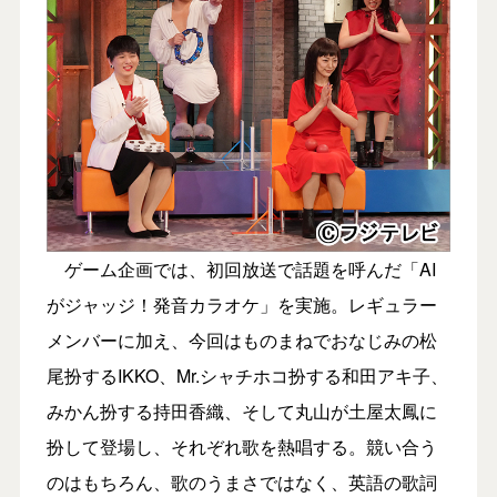
ゲーム企画では、初回放送で話題を呼んだ「AI
がジャッジ！発音カラオケ」を実施。レギュラー
メンバーに加え、今回はものまねでおなじみの松
尾扮するIKKO、Mr.シャチホコ扮する和田アキ子、
みかん扮する持田香織、そして丸山が土屋太鳳に
扮して登場し、それぞれ歌を熱唱する。競い合う
のはもちろん、歌のうまさではなく、英語の歌詞