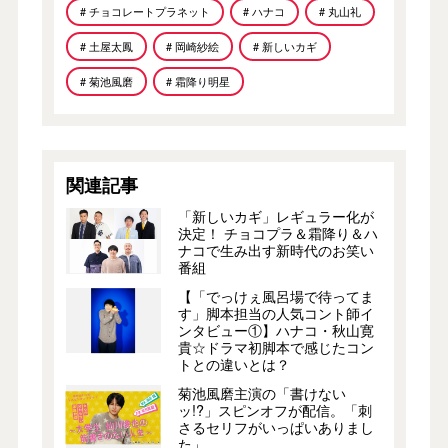
# チョコレートプラネット
# ハナコ
# 丸山礼
# 土屋太鳳
# 岡崎紗絵
# 新しいカギ
# 菊池風磨
# 霜降り明星
関連記事
「新しいカギ」レギュラー化が
決定！ チョコプラ＆霜降り＆ハ
ナコで生み出す新時代のお笑い
番組
【「でっけぇ風呂場で待ってま
す」脚本担当の人気コント師イ
ンタビュー①】ハナコ・秋山寛
貴☆ドラマ初脚本で感じたコン
トとの違いとは？
菊池風磨主演の「書けない
ッ!?」スピンオフが配信。「刺
さるセリフがいっぱいありまし
た」