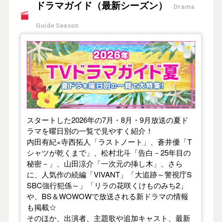
ドラマガイド（最新シーズン）
Drama
Guide Season
【2026年夏】TVドラマガイド
スタートした2026年の7月・8月・9月放送の夏ド
ラマを曜日別の一覧で見やすく紹介！
内田有紀×寺西拓人「ラストノート」、蒼井優「T
シャツが乾くまで」、松村北斗「告白－25年目の
秘密－」、山田涼介「一次元の挿し木」、さら
に、人気作の続編「VIVANT」「大追跡～警視庁S
SBC強行犯係～」「リラの花咲くけものみち2」
や、BS＆WOWOWで放送される新ドラマの情報
も掲載☆
そのほか、出演者、主題歌や追加キャスト、最新