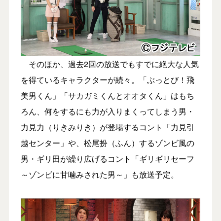
そのほか、過去2回の放送でもすでに絶大な人気
を得ているキャラクターが続々。「ぶっとび！飛
美男くん」「サカガミくんとオオタくん」はもち
ろん、何をするにも力が入りまくってしまう男・
力見力（りきみりき）が登場するコント「力見引
越センター」や、松尾扮（ふん）するゾンビ風の
男・ギリ田が繰り広げるコント「ギリギリセーフ
～ゾンビに甘噛みされた男～」も放送予定。