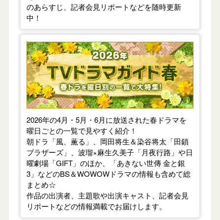
のあらすじ、記者会見リポートなどを随時更新
中！
【2026年春】TVドラマガイド
2026年の4月・5月・6月に放送された春ドラマを
曜日ごとの一覧で見やすく紹介！
朝ドラ「風、薫る」、岡田将生＆染谷将太「田鎖
ブラザーズ」、波瑠×麻生久美子「月夜行路」や日
曜劇場「GIFT」のほか、「あきない世傳 金と銀
3」などのBS＆WOWOWドラマの情報も含めて総
まとめ☆
作品の出演者、主題歌や出演キャスト、記者会見
リポートなどの情報満載でお届けします。