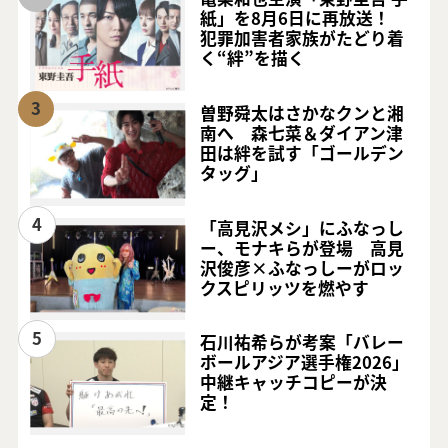
紙」を8月6日に再放送！
犯罪加害者家族がたどり着
く“絆”を描く
3
曽野舜太はさかなクンと湘
南へ 森七菜＆ダイアン津
田は絆を試す「ゴールデン
タッグ」
4
「高見沢メシ」にふなっし
ー、モナキらが登場 高見
沢俊彦×ふなっしーがロッ
クスピリッツを燃やす
5
石川祐希らが考案「バレー
ボールアジア選手権2026」
中継キャッチコピーが決
定！