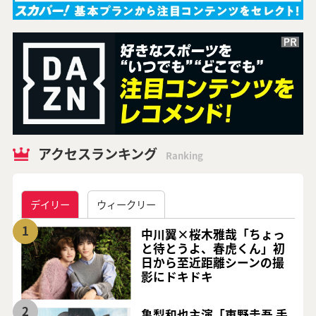
アクセスランキング
Ranking
デイリー
ウィークリー
1
中川翼×桜木雅哉「ちょっ
と待とうよ、春虎くん」初
日から至近距離シーンの撮
影にドキドキ
2
亀梨和也主演「東野圭吾 手