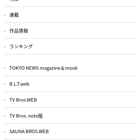
連載
作品情報
ランキング
TOKYO NEWS magazine＆mook
B.L.T.web
TV Bros.WEB
TV Bros. note版
SAUNA BROS.WEB