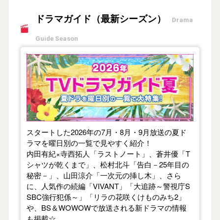
ドラマガイド（最新シーズン）
Drama
Guide Season
【2026年夏】TVドラマガイド
スタートした2026年の7月・8月・9月放送の夏ド
ラマを曜日別の一覧で見やすく紹介！
内田有紀×寺西拓人「ラストノート」、蒼井優「T
シャツが乾くまで」、松村北斗「告白－25年目の
秘密－」、山田涼介「一次元の挿し木」、さら
に、人気作の続編「VIVANT」「大追跡～警視庁S
SBC強行犯係～」「リラの花咲くけものみち2」
や、BS＆WOWOWで放送される新ドラマの情報
も掲載☆