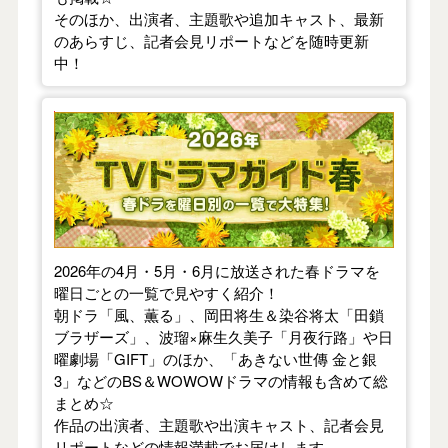
そのほか、出演者、主題歌や追加キャスト、最新
のあらすじ、記者会見リポートなどを随時更新
中！
【2026年春】TVドラマガイド
2026年の4月・5月・6月に放送された春ドラマを
曜日ごとの一覧で見やすく紹介！
朝ドラ「風、薫る」、岡田将生＆染谷将太「田鎖
ブラザーズ」、波瑠×麻生久美子「月夜行路」や日
曜劇場「GIFT」のほか、「あきない世傳 金と銀
3」などのBS＆WOWOWドラマの情報も含めて総
まとめ☆
作品の出演者、主題歌や出演キャスト、記者会見
リポートなどの情報満載でお届けします。