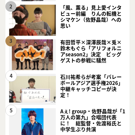
2
「風、薫る」見上愛インタ
ビュー前編 りんの転機と
シマケン（佐野晶哉）への
思い
3
有田哲平×深澤辰哉×兎×
鈴木もぐら「アリフォルニ
アseason2」決定 ビッグ
ゲストの参戦に騒然
4
石川祐希らが考案「バレー
ボールアジア選手権2026」
中継キャッチコピーが決
定！
5
Aぇ! group・佐野晶哉が「1
万人の第九」合唱団代表
に！ 総監督・佐渡裕氏と
中学生ぶり共演