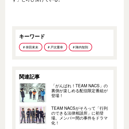
キーワード
# 倖田來未
# 戸次重幸
# 陣内智則
関連記事
「がんばれ！TEAM NACS」の
裏側が楽しめる配信限定番組が
登場！
TEAM NACSがそろって「行列
のできる法律相談所」に初登
場。メンバー間の事件をドラマ
化！