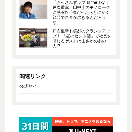
「おっさんずラブ-in the sky-」
戸次重幸、田中圭のモノローグ
に感涙!?「俺だったらとにかく
顔芸でネタが尽きるんだろう
な」
戸次重幸も笑顔のクランクアッ
プ！ 「昼のセント酒」で社長を
演じるゲストはまさかのあの
人!?
関連リンク
公式サイト